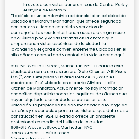
la azotea con vistas panorámicas de Central Park y
el skyline de Midtown
El edificio es un condominio residencial bien establecido
ubicado en Midtown Manhattan, que ofrece seguridad
con portero a tiempo completo y servicios de
conserjería. Los residentes tienen acceso a un gimnasio
en el último piso y varias terrazas en la azotea que
proporcionan vistas escénicas de la ciudad. La
lavandería y el garaje convenientemente ubicados en el
sitio añaden comodidad y confort a la vida urbana aquí.
609-619 West 51st Street, Manhattan, NYC. El edificio está
clasificado como una estructura "Solo Oficinas 7-19 Pisos
(O3)", con siete pisos y un área total de 121,638 pies
cuadrados. Está ubicado en el barrio Clinton - Hell's
Kitchen de Manhattan. Actualmente, no hay información
específica disponible sobre los inquilinos de oficinas que
hayan alquilado o arrendado espacios en esta
ubicación. La propiedad ha sido modificada a lo largo de
los años y es conocida por su rica historia, que data de su
construcción en 1924. El edificio ofrece un ambiente
profesional en medio del bullicio de la ciudad.
609-619 West 51st Street, Manhattan, NYC
Barrio: Clinton - Hell's Kitchen
Número de pisos: 7