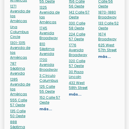
Américas
55 Oeste
156 Calle
Calle 56
1271
56 Oeste
Oeste
1325
Avenida de
Avenida de
142 Calle 57
1870-1880
las
las
Oeste
Broadway
Américas
Américas
330 Calle
133 Calle 52
Una
1745
58 Oeste
Oeste
Columbus
Avenida
224 Calle
1674
Circle
Broadway
57 Oeste
Broadway
1301-1315
810
1776
625 West
Avenida de
Séptima
Avenida
57th Street
las
Avenida
Broadway
más...
Américas
1700
320 Calle
787
Avenida
57 Oeste
Séptima
Broadway
30 Plaza
Avenida
3 Círculo
Lincoln
1285
Columbus
432 West
Avenida de
125 Calle
58th Street
las
55 Oeste
Américas
más...
152 Calle 57
555 Calle
Oeste
57 Oeste
más...
135 Calle
50 Oeste
888
Séptima