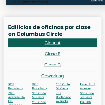
permanencia
cuesta nada.
solicitudes de oferta
Edificios de oficinas por clase
en Columbus Circle
Clase A
Clase B
Clase C
Coworking
1633
1675
250 Calle
1 West End
Broadway
Broadway
57 Oeste
Avenue
1345
300 Calle
787
600 Calle
Avenida de
57 Oeste
Undécima
58 Oeste
las
Avenida
250 Calle
104-106