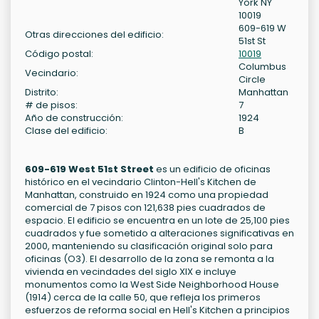
York NY
10019
609-619 W
Otras direcciones del edificio:
51st St
Código postal:
10019
Columbus
Vecindario:
Circle
Distrito:
Manhattan
# de pisos:
7
Año de construcción:
1924
Clase del edificio:
B
609-619 West 51st Street
es un edificio de oficinas
histórico en el vecindario Clinton-Hell's Kitchen de
Manhattan, construido en 1924 como una propiedad
comercial de 7 pisos con 121,638 pies cuadrados de
espacio. El edificio se encuentra en un lote de 25,100 pies
cuadrados y fue sometido a alteraciones significativas en
2000, manteniendo su clasificación original solo para
oficinas (O3). El desarrollo de la zona se remonta a la
vivienda en vecindades del siglo XIX e incluye
monumentos como la West Side Neighborhood House
(1914) cerca de la calle 50, que refleja los primeros
esfuerzos de reforma social en Hell's Kitchen a principios