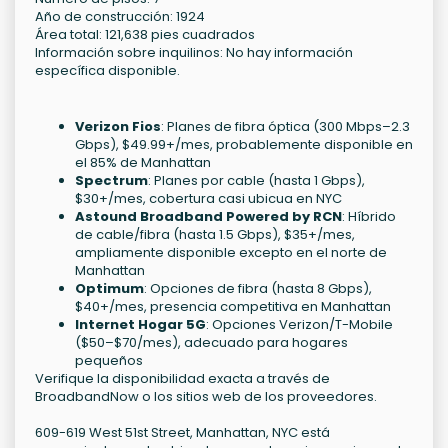
Año de construcción: 1924
Área total: 121,638 pies cuadrados
Información sobre inquilinos: No hay información
específica disponible.
Verizon Fios
: Planes de fibra óptica (300 Mbps–2.3
Gbps), $49.99+/mes, probablemente disponible en
el 85% de Manhattan
Spectrum
: Planes por cable (hasta 1 Gbps),
$30+/mes, cobertura casi ubicua en NYC
Astound Broadband Powered by RCN
: Híbrido
de cable/fibra (hasta 1.5 Gbps), $35+/mes,
ampliamente disponible excepto en el norte de
Manhattan
Optimum
: Opciones de fibra (hasta 8 Gbps),
$40+/mes, presencia competitiva en Manhattan
Internet Hogar 5G
: Opciones Verizon/T-Mobile
($50–$70/mes), adecuado para hogares
pequeños
Verifique la disponibilidad exacta a través de
BroadbandNow o los sitios web de los proveedores.
609-619 West 51st Street, Manhattan, NYC está