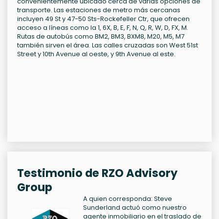
convenientemente ubicado cerca de varias opciones de
transporte. Las estaciones de metro más cercanas
incluyen 49 St y 47-50 Sts-Rockefeller Ctr, que ofrecen
acceso a líneas como la 1, 6X, B, E, F, N, Q, R, W, D, FX, M.
Rutas de autobús como BM2, BM3, BXM8, M20, M5, M7
también sirven el área. Las calles cruzadas son West 51st
Street y 10th Avenue al oeste, y 9th Avenue al este.
Testimonio de RZO Advisory
Group
A quien corresponda: Steve
Sunderland actuó como nuestro
agente inmobiliario en el traslado de