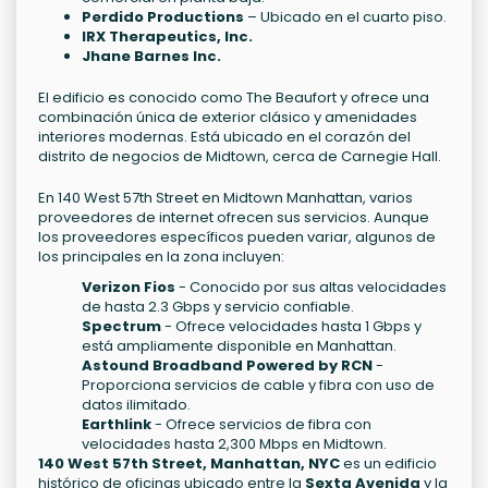
Perdido Productions
– Ubicado en el cuarto piso.
IRX Therapeutics, Inc.
Jhane Barnes Inc.
El edificio es conocido como The Beaufort y ofrece una
combinación única de exterior clásico y amenidades
interiores modernas. Está ubicado en el corazón del
distrito de negocios de Midtown, cerca de Carnegie Hall.
En 140 West 57th Street en Midtown Manhattan, varios
proveedores de internet ofrecen sus servicios. Aunque
los proveedores específicos pueden variar, algunos de
los principales en la zona incluyen:
Verizon Fios
- Conocido por sus altas velocidades
de hasta 2.3 Gbps y servicio confiable.
Spectrum
- Ofrece velocidades hasta 1 Gbps y
está ampliamente disponible en Manhattan.
Astound Broadband Powered by RCN
-
Proporciona servicios de cable y fibra con uso de
datos ilimitado.
Earthlink
- Ofrece servicios de fibra con
velocidades hasta 2,300 Mbps en Midtown.
140 West 57th Street, Manhattan, NYC
es un edificio
histórico de oficinas ubicado entre la
Sexta Avenida
y la