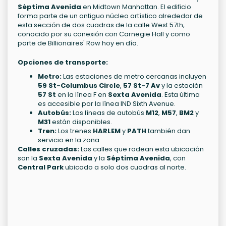
Séptima Avenida
en Midtown Manhattan. El edificio
forma parte de un antiguo núcleo artístico alrededor de
esta sección de dos cuadras de la calle West 57th,
conocido por su conexión con Carnegie Hall y como
parte de Billionaires' Row hoy en día.
Opciones de transporte:
Metro:
Las estaciones de metro cercanas incluyen
59 St-Columbus Circle
,
57 St-7 Av
y la estación
57 St
en la línea F en
Sexta Avenida
. Esta última
es accesible por la línea IND Sixth Avenue.
Autobús:
Las líneas de autobús
M12
,
M57
,
BM2
y
M31
están disponibles.
Tren:
Los trenes
HARLEM
y
PATH
también dan
servicio en la zona.
Calles cruzadas:
Las calles que rodean esta ubicación
son la
Sexta Avenida
y la
Séptima Avenida
, con
Central Park
ubicado a solo dos cuadras al norte.