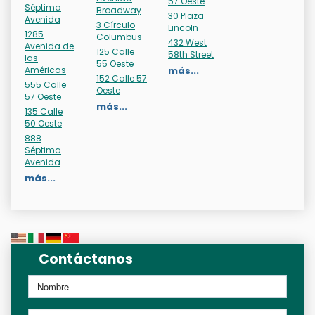
57 Oeste
Séptima
Broadway
30 Plaza
Avenida
3 Círculo
Lincoln
1285
Columbus
432 West
Avenida de
125 Calle
58th Street
las
55 Oeste
Américas
más...
152 Calle 57
555 Calle
Oeste
57 Oeste
más...
135 Calle
50 Oeste
888
Séptima
Avenida
más...
Contáctanos