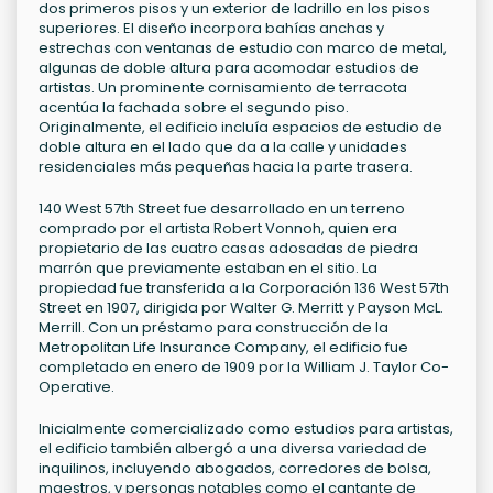
dos primeros pisos y un exterior de ladrillo en los pisos
superiores. El diseño incorpora bahías anchas y
estrechas con ventanas de estudio con marco de metal,
algunas de doble altura para acomodar estudios de
artistas. Un prominente cornisamiento de terracota
acentúa la fachada sobre el segundo piso.
Originalmente, el edificio incluía espacios de estudio de
doble altura en el lado que da a la calle y unidades
residenciales más pequeñas hacia la parte trasera.
140 West 57th Street fue desarrollado en un terreno
comprado por el artista Robert Vonnoh, quien era
propietario de las cuatro casas adosadas de piedra
marrón que previamente estaban en el sitio. La
propiedad fue transferida a la Corporación 136 West 57th
Street en 1907, dirigida por Walter G. Merritt y Payson McL.
Merrill. Con un préstamo para construcción de la
Metropolitan Life Insurance Company, el edificio fue
completado en enero de 1909 por la William J. Taylor Co-
Operative.
Inicialmente comercializado como estudios para artistas,
el edificio también albergó a una diversa variedad de
inquilinos, incluyendo abogados, corredores de bolsa,
maestros, y personas notables como el cantante de