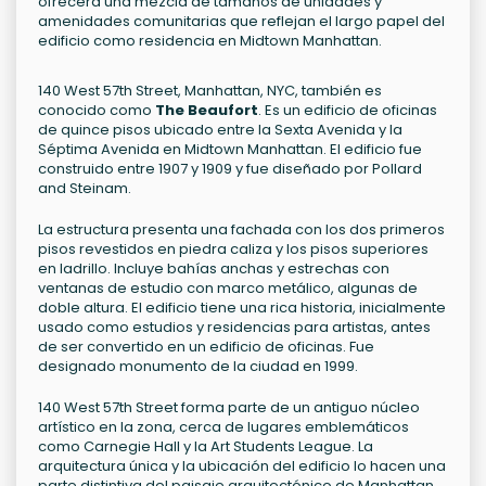
ofrecerá una mezcla de tamaños de unidades y
amenidades comunitarias que reflejan el largo papel del
edificio como residencia en Midtown Manhattan.
140 West 57th Street, Manhattan, NYC, también es
conocido como
The Beaufort
. Es un edificio de oficinas
de quince pisos ubicado entre la Sexta Avenida y la
Séptima Avenida en Midtown Manhattan. El edificio fue
construido entre 1907 y 1909 y fue diseñado por Pollard
and Steinam.
La estructura presenta una fachada con los dos primeros
pisos revestidos en piedra caliza y los pisos superiores
en ladrillo. Incluye bahías anchas y estrechas con
ventanas de estudio con marco metálico, algunas de
doble altura. El edificio tiene una rica historia, inicialmente
usado como estudios y residencias para artistas, antes
de ser convertido en un edificio de oficinas. Fue
designado monumento de la ciudad en 1999.
140 West 57th Street forma parte de un antiguo núcleo
artístico en la zona, cerca de lugares emblemáticos
como Carnegie Hall y la Art Students League. La
arquitectura única y la ubicación del edificio lo hacen una
parte distintiva del paisaje arquitectónico de Manhattan.