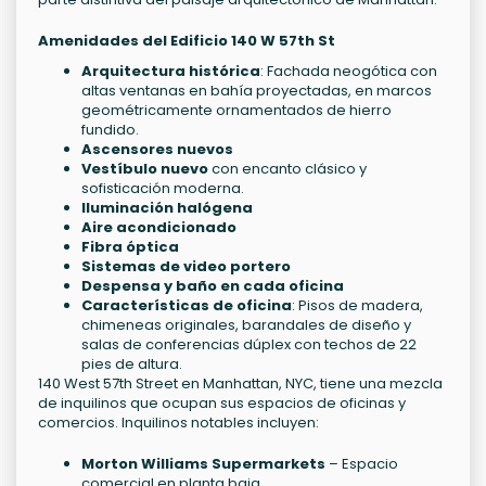
Amenidades del Edificio 140 W 57th St
Arquitectura histórica
: Fachada neogótica con
altas ventanas en bahía proyectadas, en marcos
geométricamente ornamentados de hierro
fundido.
Ascensores nuevos
Vestíbulo nuevo
con encanto clásico y
sofisticación moderna.
Iluminación halógena
Aire acondicionado
Fibra óptica
Sistemas de video portero
Despensa y baño en cada oficina
Características de oficina
: Pisos de madera,
chimeneas originales, barandales de diseño y
salas de conferencias dúplex con techos de 22
pies de altura.
140 West 57th Street en Manhattan, NYC, tiene una mezcla
de inquilinos que ocupan sus espacios de oficinas y
comercios. Inquilinos notables incluyen:
Morton Williams Supermarkets
– Espacio
comercial en planta baja.