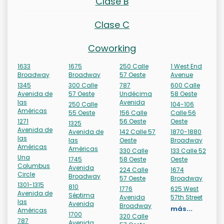
Clase B
Clase C
Coworking
1633
1675
250 Calle
1 West End
Broadway
Broadway
57 Oeste
Avenue
1345
300 Calle
787
600 Calle
Avenida de
57 Oeste
Undécima
58 Oeste
las
Avenida
250 Calle
104-106
Américas
55 Oeste
156 Calle
Calle 56
1271
56 Oeste
Oeste
1325
Avenida de
Avenida de
142 Calle 57
1870-1880
las
las
Oeste
Broadway
Américas
Américas
330 Calle
133 Calle 52
Una
1745
58 Oeste
Oeste
Columbus
Avenida
224 Calle
1674
Circle
Broadway
57 Oeste
Broadway
1301-1315
810
1776
625 West
Avenida de
Séptima
Avenida
57th Street
las
Avenida
Broadway
más...
Américas
1700
320 Calle
787
Avenida