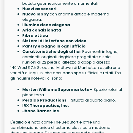
battuto geometricamente ornamentali.
Nuovi ascensori
Nuovo lobby
con charme antico e moderna
eleganza.
Illuminazione alogena
Aria condizionata
Fibra ottica
Sistemi di interfono con video
Pantry e bagno in ogni ufficio
Caratteristiche degli uffici
: Pavimenti in legno,
caminetti originali, ringhiere progettate e sale
riunioni di 22 piedi di altezza a doppia altezza.
140 West 57th Street nel Midtown di Manhattan ospita una
varietà di inquilini che occupano spazi ufficiali e retail. Tra
gli inquilini notevoli ci sono:
Morton Williams Supermarkets
– Spazio retail al
piano terra.
Perdido Productions
– Situata al quarto piano.
IRX Therapeutics, Inc.
Jhane Barnes Inc.
L'edificio è noto come The Beaufort e offre una
combinazione unica di esterno classico e moderne
dotazioni interne. È situato nel cuore del distretto