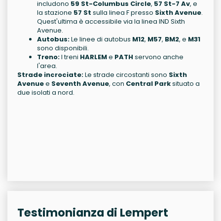
includono
59 St-Columbus Circle
,
57 St-7 Av
, e
la stazione
57 St
sulla linea F presso
Sixth Avenue
.
Quest'ultima è accessibile via la linea IND Sixth
Avenue.
Autobus:
Le linee di autobus
M12
,
M57
,
BM2
, e
M31
sono disponibili.
Treno:
I treni
HARLEM
e
PATH
servono anche
l'area.
Strade incrociate:
Le strade circostanti sono
Sixth
Avenue
e
Seventh Avenue
, con
Central Park
situato a
due isolati a nord.
Testimonianza di Lempert