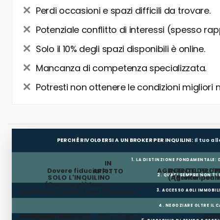
Perdi occasioni e spazi difficili da trovare.
Potenziale conflitto di interessi (spesso rap
Solo il 10% degli spazi disponibili è online.
Mancanza di competenza specializzata.
Potresti non ottenere le condizioni migliori 
PERCHÉ RIVOLGERSI A UN BROKER PER INQUILINI:
Il tuo a
1. LA DISTINZIONE FONDAMENTALE:
IN
Dovere fiduciario:
AGENTE DEL PROP
AGENTE DELL'I
AFFITTO
2. QUASI SEMPRE NON TI
SOLO L'INQUILINO
(Agente incar
(Broker per In
(Canone più basso,
condizioni migliori per l'inquilino)
3. ACCESSO AGLI IMMOBIL
4. NEGOZIARE OLTRE IL 
MESI GRATUITI
CONTRIBUTO LAVORI
Il proprietario
Siti pubblici
BANC