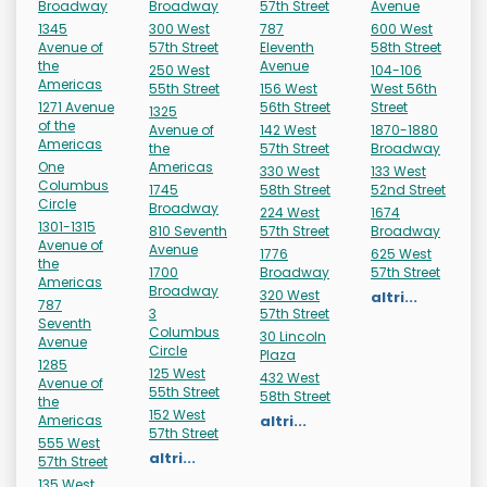
Broadway
Broadway
57th Street
Avenue
1345
300 West
787
600 West
Avenue of
57th Street
Eleventh
58th Street
the
Avenue
250 West
104-106
Americas
55th Street
156 West
West 56th
1271 Avenue
56th Street
Street
1325
of the
Avenue of
142 West
1870-1880
Americas
the
57th Street
Broadway
One
Americas
330 West
133 West
Columbus
1745
58th Street
52nd Street
Circle
Broadway
224 West
1674
1301-1315
810 Seventh
57th Street
Broadway
Avenue of
Avenue
1776
625 West
the
1700
Broadway
57th Street
Americas
Broadway
320 West
altri...
787
3
57th Street
Seventh
Columbus
30 Lincoln
Avenue
Circle
Plaza
1285
125 West
432 West
Avenue of
55th Street
58th Street
the
152 West
Americas
altri...
57th Street
555 West
altri...
57th Street
135 West