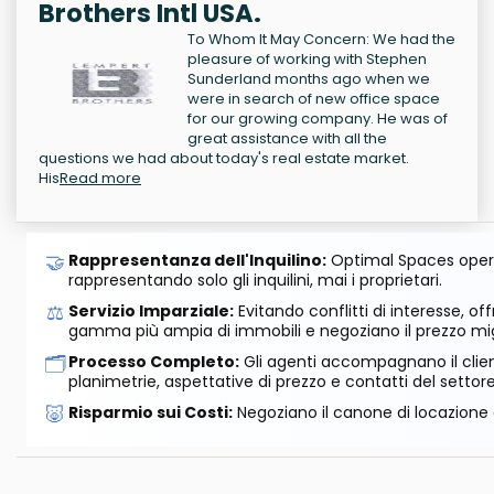
Brothers Intl USA.
To Whom It May Concern: We had the
pleasure of working with Stephen
Sunderland months ago when we
were in search of new office space
for our growing company. He was of
great assistance with all the
questions we had about today's real estate market.
His
Read more
🤝
Rappresentanza dell'Inquilino:
Optimal Spaces opera
rappresentando solo gli inquilini, mai i proprietari.
⚖️
Servizio Imparziale:
Evitando conflitti di interesse, o
gamma più ampia di immobili e negoziano il prezzo mig
🗂️
Processo Completo:
Gli agenti accompagnano il cliente
planimetrie, aspettative di prezzo e contatti del settore
🐷
Risparmio sui Costi:
Negoziano il canone di locazione e