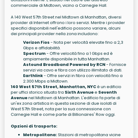
commerciale di Midtown, vicino a Carnegie Hall.
A 140 West 57th Street nel Midtown di Manhattan, diversi
provider di Internet offrono i loro servizi. Mentre i provider
specifici disponibili nell'edificio possono variare, alcuni
dei principali provider nella zona includono:
Verizon Fios
- Nota per velocità elevate fino a 2,3
Gbps e affidabilità.
Spectrum
- Offre velocità fino a 1 Gbps ed è
ampiamente disponibile in tutta Manhattan.
Astound Broadband Powered by RCN
- Fornisce
servizi via cavo e fibra con utilizzo illimitato di dati.
Earthlink
- Offre servizi in fibra con velocità fino a
2.300 Mbps a Midtown.
140 West 57th Street, Manhattan, NYC
è un edificio
per uffici storico situato tra
Sixth Avenue
e
Seventh
Avenue
nel Midtown di Manhattan. L'edificio fa parte di
un'ex zona artistica in questa sezione di due isolati di
West 57th Street, nota per la sua connessione con
Carnegie Hall e come parte di Billionaires' Row oggi.
Opzioni di trasporto:
Metropolitana:
Stazioni di metropolitana vicine