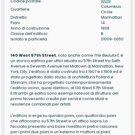
Codice postale:
10019
Columbus
Quartiere:
Circle
Distretto:
Manhattan
Piani:
14
Anno di costruzione:
1908
Classe dell'edificio:
B
Isolato e particella:
01009-0050
140 West 57th Street
, noto anche come
The Beaufort
, è
un storico edificio per uffici situato su 57th Street tra Sixth
Avenue e Seventh Avenue nel Midtown di Manhattan, New
York City. L'edificio è stato costruito tra il 1907 e il 1909 ed è
stato progettato dallo studio di architettura Pollard e
Steinam, che ha progettato contemporaneamente
l'edificio vicino, quasi identico, al 130 West 57th Street.
Entrambi gli edifici sono esempi notevoli di strutture del
primo Novecento create per servire come studi e
residenze combinati per artisti.
L'edificio si erge su quindici piani, con quattordici piani
che affacciano su 57th Street e un attico sopra. La
facciata presenta una base rivestita in pietra calcarea
per i primi due piani e un'esterno in mattoni ai piani