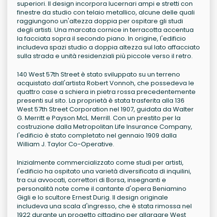
superiori. Il design incorpora lucernari ampi e stretti con
finestre da studio con telaio metallico, alcune delle quali
raggiungono un'altezza doppia per ospitare gli studi
degli artisti. Una marcata cornice in terracotta accentua
la facciata sopra il secondo piano. In origine, l'edificio
includeva spazi studio a doppia altezza sul lato affacciato
sulla strada e unità residenziali più piccole verso il retro.
140 West 57th Street è stato sviluppato su un terreno
acquistato dall'artista Robert Vonnoh, che possedeva le
quattro case a schiera in pietra rossa precedentemente
presenti sul sito. La proprietà è stata trasferita alla 136
West 57th Street Corporation nel 1907, guidata da Walter
G. Merritt e Payson McL. Merrill. Con un prestito per la
costruzione dalla Metropolitan Life Insurance Company,
l'edificio è stato completato nel gennaio 1909 dalla
William J. Taylor Co-Operative.
Inizialmente commercializzato come studi per artisti,
l'edificio ha ospitato una varietà diversificata di inquilini,
tra cui avvocati, correttori di Borsa, insegnanti e
personalità note come il cantante d'opera Beniamino
Gigli e lo scultore Ernest Durig. Il design originale
includeva una scala d'ingresso, che è stata rimossa nel
1922 durante un progetto cittadino per allargare West