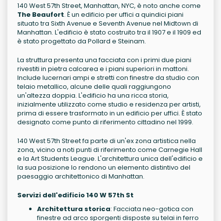
140 West 57th Street, Manhattan, NYC, è noto anche come
The Beaufort
. È un edificio per uffici a quindici piani
situato tra Sixth Avenue e Seventh Avenue nel Midtown di
Manhattan. L'edificio è stato costruito tra il 1907 e il 1909 ed
è stato progettato da Pollard e Steinam.
La struttura presenta una facciata con i primi due piani
rivestiti in pietra calcarea e i piani superiori in mattoni.
Include lucernari ampi e stretti con finestre da studio con
telaio metallico, alcune delle quali raggiungono
un'altezza doppia. L'edificio ha una ricca storia,
inizialmente utilizzato come studio e residenza per artisti,
prima di essere trasformato in un edificio per uffici. È stato
designato come punto di riferimento cittadino nel 1999.
140 West 57th Street fa parte di un'ex zona artistica nella
zona, vicino a noti punti di riferimento come Carnegie Hall
e la Art Students League. L'architettura unica dell'edificio e
la sua posizione lo rendono un elemento distintivo del
paesaggio architettonico di Manhattan.
Servizi dell'edificio 140 W 57th St
Architettura storica
: Facciata neo-gotica con
finestre ad arco sporgenti disposte su telai in ferro