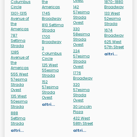
Ovest
Columbus
the
1870-1880
Circle
Americas
142
Broadway
57esima
1301-1315
1745
133 West
Strada
Avenue of
Broadway
52esima
Ovest
the
Strada
810 Settima
Americas
330
Strada
1674
58esima
787
Broadway
1700
Strada
Settima
Broadway
625 West
Ovest
Strada
57th Street
3
224
1285
Columbus
altri...
57esima
Avenue of
Circle
Strada
the
125 West
Ovest
Americas
55esima
1776
555 West
Strada
Broadway
57esima
152
Strada
320
57esima
Ovest
57esima
Strada
Strada
135 West
Ovest
Ovest
50esima
altri...
Strada
30 Lincoln
Plaza
888
Settima
432 West
Strada
58th Street
altri...
altri...