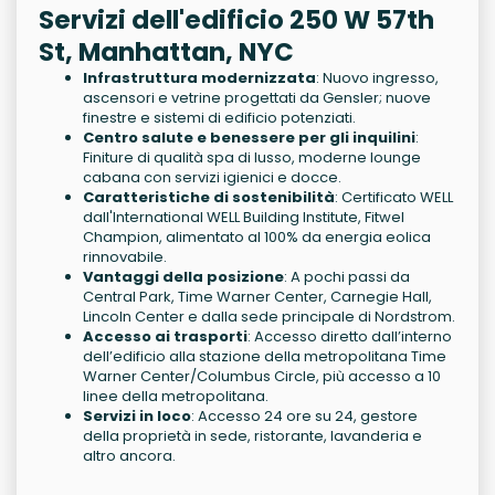
Servizi dell'edificio 250 W 57th
St, Manhattan, NYC
Infrastruttura modernizzata
: Nuovo ingresso,
ascensori e vetrine progettati da Gensler; nuove
finestre e sistemi di edificio potenziati.
Centro salute e benessere per gli inquilini
:
Finiture di qualità spa di lusso, moderne lounge
cabana con servizi igienici e docce.
Caratteristiche di sostenibilità
: Certificato WELL
dall'International WELL Building Institute, Fitwel
Champion, alimentato al 100% da energia eolica
rinnovabile.
Vantaggi della posizione
: A pochi passi da
Central Park, Time Warner Center, Carnegie Hall,
Lincoln Center e dalla sede principale di Nordstrom.
Accesso ai trasporti
: Accesso diretto dall’interno
dell’edificio alla stazione della metropolitana Time
Warner Center/Columbus Circle, più accesso a 10
linee della metropolitana.
Servizi in loco
: Accesso 24 ore su 24, gestore
della proprietà in sede, ristorante, lavanderia e
altro ancora.