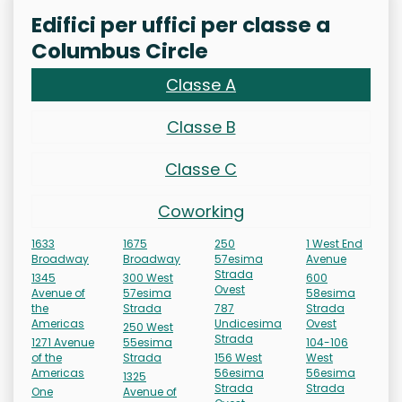
Edifici per uffici per classe a
Columbus Circle
Classe A
Classe B
Classe C
Coworking
1633
1675
250
1 West End
Broadway
Broadway
57esima
Avenue
Strada
1345
300 West
600
Ovest
Avenue of
57esima
58esima
the
Strada
787
Strada
Americas
Undicesima
Ovest
250 West
Strada
1271 Avenue
55esima
104-106
of the
Strada
156 West
West
Americas
56esima
56esima
1325
Strada
Strada
One
Avenue of