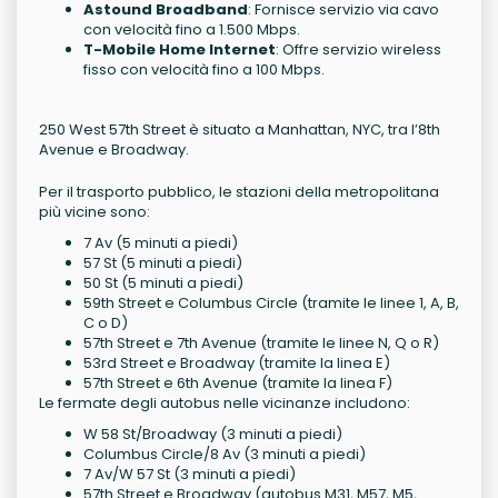
Astound Broadband
: Fornisce servizio via cavo
con velocità fino a 1.500 Mbps.
T-Mobile Home Internet
: Offre servizio wireless
fisso con velocità fino a 100 Mbps.
250 West 57th Street è situato a Manhattan, NYC, tra l’8th
Avenue e Broadway.
Per il trasporto pubblico, le stazioni della metropolitana
più vicine sono:
7 Av (5 minuti a piedi)
57 St (5 minuti a piedi)
50 St (5 minuti a piedi)
59th Street e Columbus Circle (tramite le linee 1, A, B,
C o D)
57th Street e 7th Avenue (tramite le linee N, Q o R)
53rd Street e Broadway (tramite la linea E)
57th Street e 6th Avenue (tramite la linea F)
Le fermate degli autobus nelle vicinanze includono:
W 58 St/Broadway (3 minuti a piedi)
Columbus Circle/8 Av (3 minuti a piedi)
7 Av/W 57 St (3 minuti a piedi)
57th Street e Broadway (autobus M31, M57, M5,