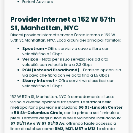
Farient Advisors
Provider Internet a 152 W 57th
St, Manhattan, NYC
Diversi provider Internet servono l'area intorno a 152 W
57th St, Manhattan, NYC. Ecco alcuni dei principali fornitori:
Spectrum
- Offre servizi via cavo e fibra con
velocità fino a 1 Gbps.
Verizon
- Nota per il suo servizio Fios ad alta
velocità, con velocità fino a 2,3 Gbps.
RCN (Astound Broadband)
- Fornisce opzioni sia
via cavo che fibra con velocità fino a 1,5 Gbps.
Starry Internet
- Offre servizi wireless fissi con
velocità fino a 1 Gbps.
152 W 57th St, Manhattan, NYC è comodamente situato
vicino a diverse opzioni di trasporto. Le stazioni della
metropolitana più vicine includono
66 St-Lincoln Center
e
59 St-Columbus Circle
, con la prima a soli 1 minuto a
piedi. Fermate degli autobus nelle vicinanze includono
W
57 St/11 Av
e
W 57 St/10 Av
, offrendo facile accesso a
linee di autobus come
BM2, M31, M57 e M12
. Le strade