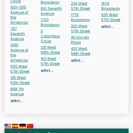
Circle
Broadway
224 West
1674
1301-1315
810 Seventh
57th Street
Broadway
Avenue of
Avenue
1776
625 West
the
1700
Broadway
57th Street
Americas
Broadway
320 West
altri...
787
3
57th Street
Seventh
Columbus
30 Lincoln
Avenue
Circle
Plaza
1285
125 West
432 West
Avenue of
55th Street
58th Street
the
152 West
Americas
altri...
57th Street
555 West
altri...
57th Street
135 West
50th Street
888 7th
Avenue
altri...