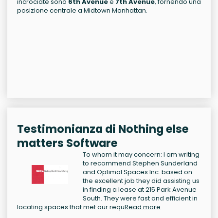
incrociate sono
6th Avenue
e
7th Avenue
, fornendo una
posizione centrale a Midtown Manhattan.
Testimonianza di Nothing else
matters Software
To whom it may concern: I am writing
to recommend Stephen Sunderland
and Optimal Spaces Inc. based on
the excellent job they did assisting us
in finding a lease at 215 Park Avenue
South. They were fast and efficient in
locating spaces that met our requ
Read more