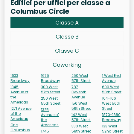
Edifici per uffici per classe a
Columbus Circle
Classe A
Classe B
Classe C
Coworking
1633
1675
250 West
1 West End
Broadway
Broadway
57th Street
Avenue
1345
300 West
787
600 West
Avenue of
57th Street
Eleventh
58th Street
the
Avenue
250 West
104-106
Americas
55th Street
156 West
West 56th
1271 Avenue
56th Street
Street
1325
of the
Avenue of
142 West
1870-1880
Americas
the
57th Street
Broadway
One
Americas
330 West
133 West
Columbus
1745
58th Street
52nd Street