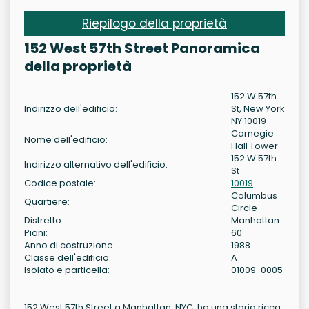
Riepilogo della proprietà
152 West 57th Street Panoramica
della proprietà
152 W 57th
Indirizzo dell'edificio:
St, New York
NY 10019
Carnegie
Nome dell'edificio:
Hall Tower
152 W 57th
Indirizzo alternativo dell'edificio:
St
Codice postale:
10019
Columbus
Quartiere:
Circle
Distretto:
Manhattan
Piani:
60
Anno di costruzione:
1988
Classe dell'edificio:
A
Isolato e particella:
01009-0005
152 West 57th Street a Manhattan, NYC, ha una storia ricca.