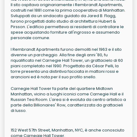
Il sito ospitava originariamente i Rembrandt Apartments,
costruiti nel 1881 come la prima cooperativa di Manhattan.
Sviluppati da un sindacato guidato da Jared B. Flagg,
furono progettati dallo studio di architettura Hubert &
Pirsson. L'edificio permetteva ai residenti di controllare le
spese acquistando forniture all'ingrosso e assumendo
personale comune.
I Rembrandt Apartments furono demoliti nel 1963 e il sito
divenne un parcheggio. Alla fine degli anni '80, fu
riqualificato nel Carnegie Hall Tower, un grattacielo di 60
piani completato nel 1990. Progettata da César Pelli, la
torre presenta una distintiva facciata in mattoni rossi e
arancioni ed è nota per il suo profilo snello.
Carnegie Hall Tower fa parte del quartiere Midtown
Manhattan, vicino a luoghi iconici come Carnegie Hall e il
Russian Tea Room. L'area si è evoluta da centro artistico a
parte della Billionaires' Row, caratterizzata da grattacieli
di lusso.
152 West 57th Street, Manhattan, NYC, è anche conosciuto
come Carnegie Hall Tower.