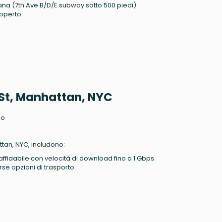
ana (7th Ave B/D/E subway sotto 500 piedi)
coperto
h St, Manhattan, NYC
no
ttan, NYC, includono:
affidabile con velocità di download fino a 1 Gbps.
rse opzioni di trasporto: