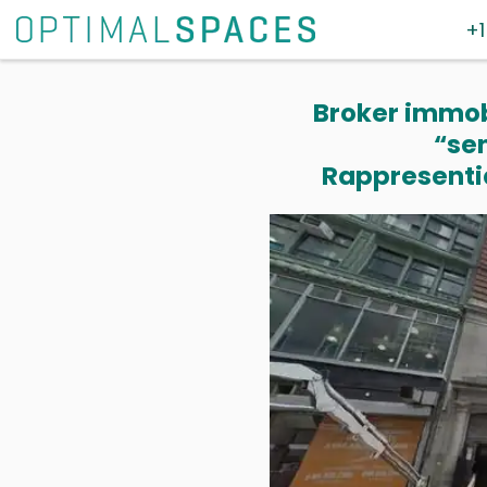
+1
Broker immobi
“se
Rappresentia