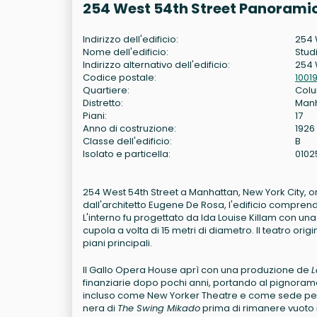
254 West 54th Street Panoramic
Indirizzo dell'edificio:
254 
Nome dell'edificio:
Stud
Indirizzo alternativo dell'edificio:
254 
Codice postale:
1001
Quartiere:
Colu
Distretto:
Man
Piani:
17
Anno di costruzione:
1926
Classe dell'edificio:
B
Isolato e particella:
0102
254 West 54th Street a Manhattan, New York City, 
dall'architetto Eugene De Rosa, l'edificio comprendev
L'interno fu progettato da Ida Louise Killam con una p
cupola a volta di 15 metri di diametro. Il teatro o
piani principali.
Il Gallo Opera House aprì con una produzione de
finanziarie dopo pochi anni, portando al pignoramento
incluso come New Yorker Theatre e come sede per 
nera di
The Swing Mikado
prima di rimanere vuoto n