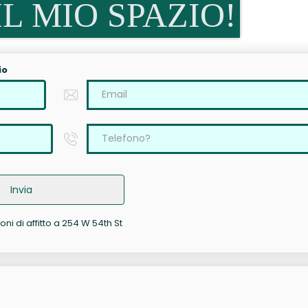
L MIO SPAZIO!
io
Invia
oni di affitto a 254 W 54th St