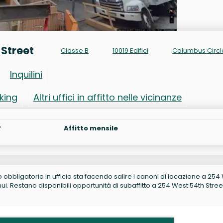
 Street
Classe B
10019 Edifici
Columbus Circl
Inquilini
rking
Altri uffici in affitto nelle vicinanze
²
Affitto mensile
no obbligatorio in ufficio sta facendo salire i canoni di locazione a 254
i. Restano disponibili opportunità di subaffitto a 254 West 54th Stree