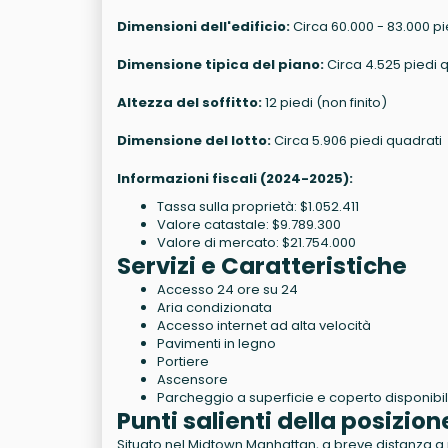
Dimensioni dell'edificio:
Circa 60.000 - 83.000 pi
Dimensione tipica del piano:
Circa 4.525 piedi 
Altezza del soffitto:
12 piedi (non finito)
Dimensione del lotto:
Circa 5.906 piedi quadrati
Informazioni fiscali (2024-2025):
Tassa sulla proprietà: $1.052.411
Valore catastale: $9.789.300
Valore di mercato: $21.754.000
Servizi e Caratteristiche
Accesso 24 ore su 24
Aria condizionata
Accesso internet ad alta velocità
Pavimenti in legno
Portiere
Ascensore
Parcheggio a superficie e coperto disponibi
Punti salienti della posizion
Situato nel Midtown Manhattan, a breve distanza a 