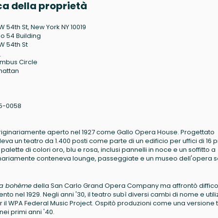
a della proprietà
W 54th St, New York NY 10019
io 54 Building
W 54th St
9
mbus Circle
hattan
5-0058
originariamente aperto nel 1927 come Gallo Opera House. Progettato
a un teatro da 1.400 posti come parte di un edificio per uffici di 16 p
alette di colori oro, blu e rosa, inclusi pannelli in noce e un soffitto a
riginariamente conteneva lounge, passeggiate e un museo dell'opera so
La bohème
della San Carlo Grand Opera Company ma affrontò diffico
 nel 1929. Negli anni '30, il teatro subì diversi cambi di nome e utiliz
il WPA Federal Music Project. Ospitò produzioni come una versione t
ei primi anni '40.