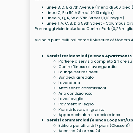
Linee B, D, E a 7th Avenue (meno di 500 piedi
Linee C, E a 50th Street (0,13 miglia)
Linee N, Q, R, W a 57th Street (0,13 miglia)
Linee 1, A, C, B, D a 59th Street - Columbus Cir
Parcheggi vicini includono Central Park (0,26 miglia
Vicino a punti culturali come il Museum of Modern 
Servizi residenziali (elenco Apartments
Portiere a servizio completo 24 ore su
Centro fitness all'avanguardia
Lounge per residenti
Sundeck arredato
Lavanderia
Affitti senza commissioni
Aria condizionata
Lavastoviglie
Pavimenti in legno
Piani di lavoro in granito
Apparecchiature in acciaio inox
Servizi commerciali (elenco LoopNet/O
Edificio per uffici di 17 piani (Classe B)
Accesso 24 ore su 24