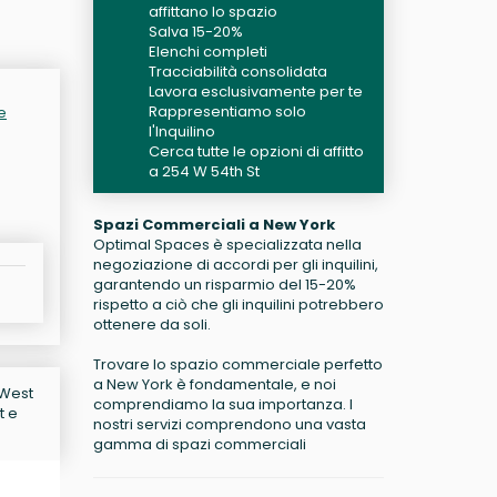
affittano lo spazio
Salva 15-20%
Elenchi completi
Tracciabilità consolidata
Lavora esclusivamente per te
Rappresentiamo solo
e
l'Inquilino
Cerca tutte le opzioni di affitto
a 254 W 54th St
Spazi Commerciali a New York
Optimal Spaces è specializzata nella
negoziazione di accordi per gli inquilini,
garantendo un risparmio del 15-20%
rispetto a ciò che gli inquilini potrebbero
ottenere da soli.
Trovare lo spazio commerciale perfetto
a New York è fondamentale, e noi
 West
comprendiamo la sua importanza. I
t e
nostri servizi comprendono una vasta
gamma di spazi commerciali