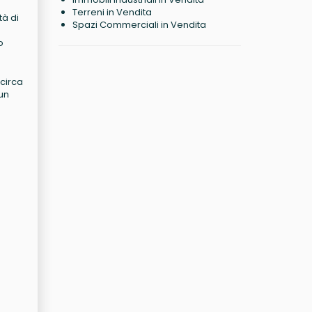
Terreni in Vendita
tà di
Spazi Commerciali in Vendita
o
 circa
 un