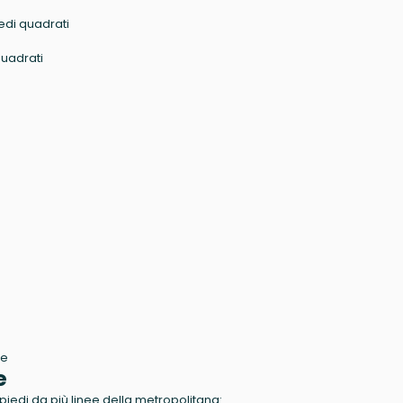
edi quadrati
quadrati
le
e
piedi da più linee della metropolitana: