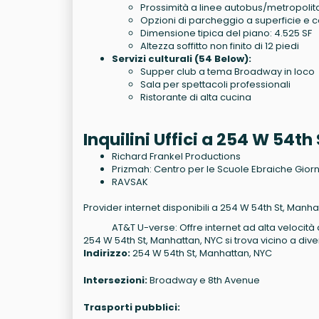
Prossimità a linee autobus/metropolit
Opzioni di parcheggio a superficie e 
Dimensione tipica del piano: 4.525 SF
Altezza soffitto non finito di 12 piedi
Servizi culturali (54 Below):
Supper club a tema Broadway in loco
Sala per spettacoli professionali
Ristorante di alta cucina
Inquilini Uffici a 254 W 54t
Richard Frankel Productions
Prizmah: Centro per le Scuole Ebraiche Gior
RAVSAK
Provider internet disponibili a 254 W 54th St, Manha
AT&T U-verse: Offre internet ad alta velocità 
254 W 54th St, Manhattan, NYC si trova vicino a dive
Indirizzo:
254 W 54th St, Manhattan, NYC
Intersezioni:
Broadway e 8th Avenue
Trasporti pubblici: