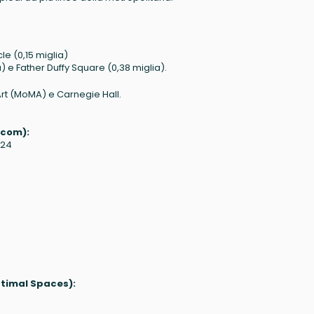
)
cle (0,15 miglia)
) e Father Duffy Square (0,38 miglia).
Art (MoMA) e Carnegie Hall.
.com):
 24
ptimal Spaces):