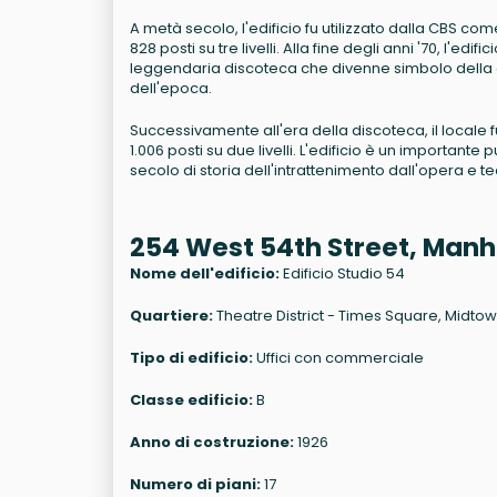
A metà secolo, l'edificio fu utilizzato dalla CBS co
828 posti su tre livelli. Alla fine degli anni '70, l'e
leggendaria discoteca che divenne simbolo della cult
dell'epoca.
Successivamente all'era della discoteca, il locale
1.006 posti su due livelli. L'edificio è un important
secolo di storia dell'intrattenimento dall'opera e te
254 West 54th Street, Manh
Nome dell'edificio:
Edificio Studio 54
Quartiere:
Theatre District - Times Square, Midt
Tipo di edificio:
Uffici con commerciale
Classe edificio:
B
Anno di costruzione:
1926
Numero di piani:
17