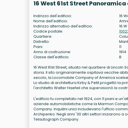
16 West 61st Street Panoramica 
Indirizzo dell'edificio:
16 W
Nome dell'edificio:
Amre
Indirizzo alternativo dell'edificio:
16 W 
Codice postale:
1002
Quartiere:
Colu
Distretto:
Man
Piani:
11
Anno di costruzione:
1914
Classe dell'edificio:
B
16 West 61st Street, situato nel quartiere di Lincoln 
storia. Il sito originariamente ospitava vecchie abit
secolo, la Locomobile Company of America scelse q
Lo studio di architettura Kirby & Petit progettò la pr
l'architetto Walter Haefeli che supervisionò la costru
L'edificio fu completato nel 1924, con 11 piani e un'a
aziende automobilistiche come la Marmon Company,
Company. Inquilini unici includevano l'ufficio comme
Archipenko. Negli anni '30 altri settori iniziarono a
Telautograph Company.