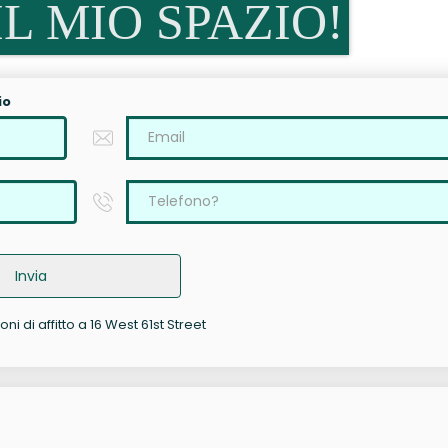
L MIO SPAZIO!
io
Invia
ni di affitto a 16 West 61st Street