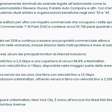
, originariamente dominati da aziende legate all'automobile come la
mobilistici Stevens-Durea, Franklin Auto Company e altri. Con il t
ludendo studi artistici e organizzazioni benefiche negli anni '30 e '40.
 edificio per uffici con inquilini commerciali che occupano i sette sp
on Commerciale 7-19 Piani (O6) e contiene circa 113.736 piedi quadrati d
trata nel 2018 e continua a essere una proprietà commerciale attiva a
o nelle vicinanze, incluse stazioni della metropolitana e linee di aut
et, alcuni dei principali fornitori di internet includono:
elocità fino a 2,3 Gbps e una copertura di circa il 96,8% a Manhattan.
a con velocità fino a 1 Gbps, disponibile nella maggior parte delle aree
ffre servizi sia via cavo che fibra con velocità fino a 1,5 Gbps.
abitazioni a Manhattan, offrendo servizi in fibra con velocità fino a 2.20
Square a Manhattan, New York City. È vicino all'incrocio tra West 61st Str
olumbus Avenue.