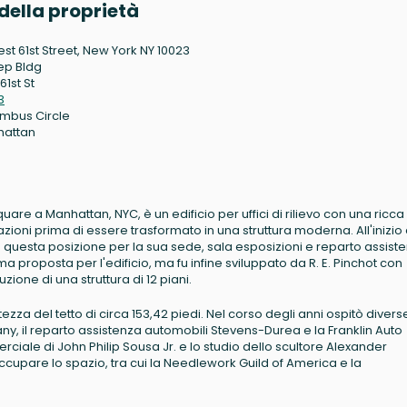
della proprietà
est 61st Street, New York NY 10023
p Bldg
61st St
3
mbus Circle
hattan
Square a Manhattan, NYC, è un edificio per uffici di rilievo con una ricca
azioni prima di essere trasformato in una struttura moderna. All'inizio
uesta posizione per la sua sede, sala esposizioni e reparto assiste
ima proposta per l'edificio, ma fu infine sviluppato da R. E. Pinchot con
zione di una struttura di 12 piani.
ltezza del tetto di circa 153,42 piedi. Nel corso degli anni ospitò divers
 il reparto assistenza automobili Stevens-Durea e la Franklin Auto
rciale di John Philip Sousa Jr. e lo studio dello scultore Alexander
 occupare lo spazio, tra cui la Needlework Guild of America e la