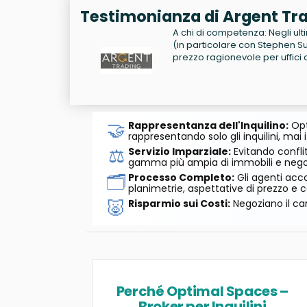
Testimonianza di Argent Tr
A chi di competenza: Negli ult
(in particolare con Stephen S
prezzo ragionevole per uffici 
🤝
Rappresentanza dell'Inquilino:
Opt
rappresentando solo gli inquilini, mai i
⚖️
Servizio Imparziale:
Evitando conflit
gamma più ampia di immobili e negozi
🗂️
Processo Completo:
Gli agenti acco
planimetrie, aspettative di prezzo e c
🐷
Risparmio sui Costi:
Negoziano il can
Perché Optimal Spaces –
Broker per Inquilini