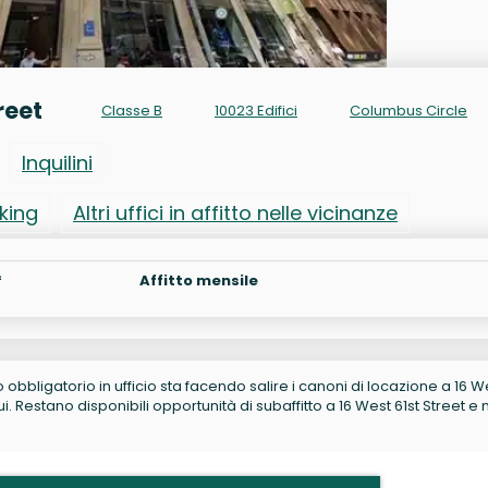
reet
Classe B
10023 Edifici
Columbus Circle
Inquilini
rking
Altri uffici in affitto nelle vicinanze
²
Affitto mensile
no obbligatorio in ufficio sta facendo salire i canoni di locazione a 16 W
 Restano disponibili opportunità di subaffitto a 16 West 61st Street e 