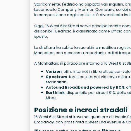
Storicamente, l'edificio ha ospitato vari inquilini
Locomobile Company, Marmon Company, servizi auto
la composizione degli inquilini si è diversificata inc
Oggi, 16 West 61st Street serve principalmente come
disponibili. L'edificio è classificato come Ufficio c
spazio.
La struttura ha subito la sua ultima modifica regis
Manhattan con accesso a importanti nodi di trasport
A Manhattan, in particolare intorno a 16 West 61st Stre
Verizon
: offre internet in fibra ottica con v
Spectrum
: fornisce internet via cavo e fibr
Manhattan.
Astound Broadband powered by RCN
: o
Earthlink
: disponibile per circa il 91% delle 
Mbps.
Posizione e incroci stradali
16 West 61st Street si trova nel quartiere di Lincoln 
Broadway, con prossimità a West End Avenue e C