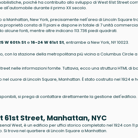
tomobilistiche, poiché ha contribuito allo sviluppo di West 61st Street co
ate all'automobile durante il primo XX secolo.
to a Manhattan, New York, precisamente nell'area di Lincoln Square tr
proprietà consta di 11 piani e dispone in totale di 7 unità commercial
do alcune fonti, mentre altre indicano 113.736 piedi quadrati.
25 W 60th St
e
16-24 W 61st St
, entrambe a New York, NY 10023.
orto, con la stazione della metropolitana più vicina a Columbus Circle a
Street nelle informazioni fornite. Tuttavia, ecco una struttura HTML di b
 nel cuore di Lincoln Square, Manhattan. È stato costruito nel 1924 e ha
isponibili, si prega di contattare direttamente la gestione dell'edificio.
est 61st Street, Manhattan, NYC
senal West, è un edificio per uffici storico completato nel 1924 con 11 p
o. Si trova nel quartiere di Lincoln Square a Manhattan.