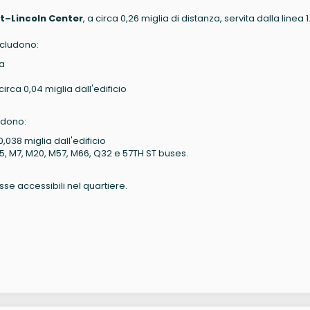
t–Lincoln Center
, a circa 0,26 miglia di distanza, servita dalla linea 1
ncludono:
ia
circa 0,04 miglia dall'edificio
udono:
,038 miglia dall'edificio
M5, M7, M20, M57, M66, Q32 e 57TH ST buses.
e accessibili nel quartiere.