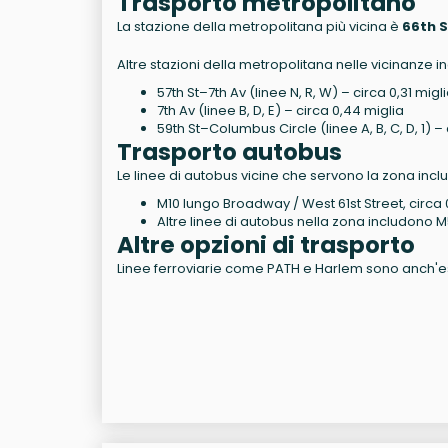
Trasporto metropolitano
La stazione della metropolitana più vicina è
66th S
Altre stazioni della metropolitana nelle vicinanze i
57th St–7th Av (linee N, R, W) – circa 0,31 migl
7th Av (linee B, D, E) – circa 0,44 miglia
59th St–Columbus Circle (linee A, B, C, D, 1) – 
Trasporto autobus
Le linee di autobus vicine che servono la zona incl
M10 lungo Broadway / West 61st Street, circa 0
Altre linee di autobus nella zona includono 
Altre opzioni di trasporto
Linee ferroviarie come PATH e Harlem sono anch'ess