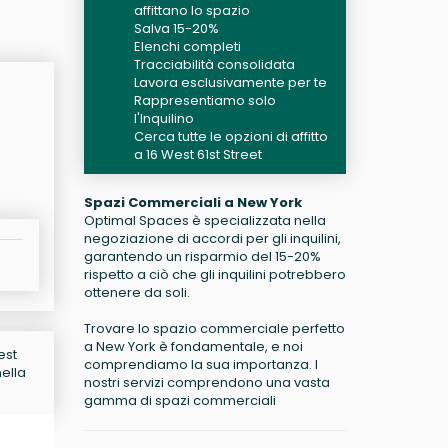
affittano lo spazio
Salva 15-20%
Elenchi completi
Tracciabilità consolidata
Lavora esclusivamente per te
Rappresentiamo solo
l'Inquilino
Cerca tutte le opzioni di affitto
a 16 West 61st Street
Spazi Commerciali a New York
Optimal Spaces è specializzata nella
negoziazione di accordi per gli inquilini,
garantendo un risparmio del 15-20%
rispetto a ciò che gli inquilini potrebbero
ottenere da soli.
Trovare lo spazio commerciale perfetto
a New York è fondamentale, e noi
est
comprendiamo la sua importanza. I
nella
nostri servizi comprendono una vasta
gamma di spazi commerciali