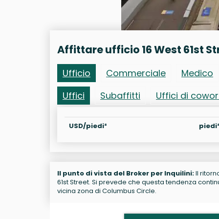
Affittare ufficio 16 West 61st St
Ufficio
Commerciale
Medico
Uffici
Subaffitti
Uffici di cowo
USD/piedi²
piedi
Il punto di vista del Broker per Inquilini:
Il ritor
61st Street. Si prevede che questa tendenza continui.
vicina zona di Columbus Circle.