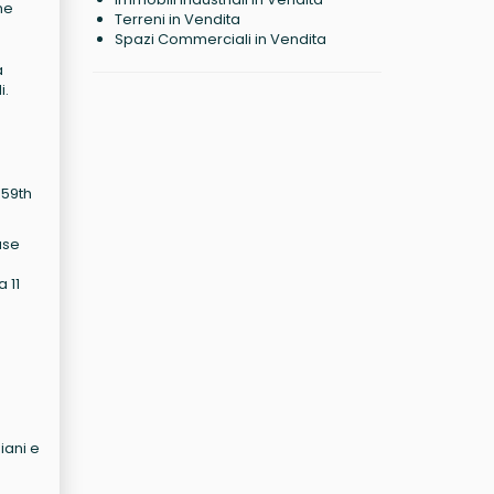
me
Terreni in Vendita
Spazi Commerciali in Vendita
a
i.
 59th
ase
 11
iani e