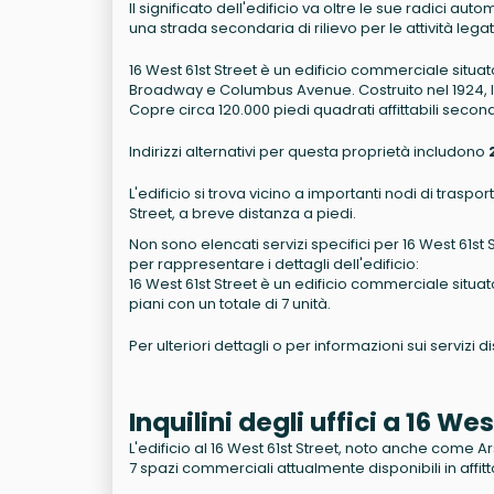
Il significato dell'edificio va oltre le sue radici au
una strada secondaria di rilievo per le attività leg
16 West 61st Street è un edificio commerciale situa
Broadway e Columbus Avenue. Costruito nel 1924, la 
Copre circa 120.000 piedi quadrati affittabili secon
Indirizzi alternativi per questa proprietà includono
L'edificio si trova vicino a importanti nodi di trasp
Street, a breve distanza a piedi.
Non sono elencati servizi specifici per 16 West 61st 
per rappresentare i dettagli dell'edificio:
16 West 61st Street è un edificio commerciale situato
piani con un totale di 7 unità.
Per ulteriori dettagli o per informazioni sui servizi d
Inquilini degli uffici a 16 W
L'edificio al 16 West 61st Street, noto anche come Ar
7 spazi commerciali attualmente disponibili in affitt