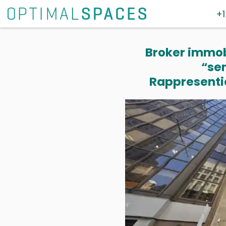
+1
Broker immobi
“se
Rappresentia