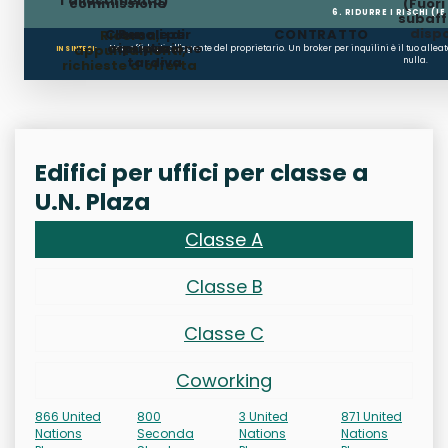
l'allestimento)
commissione
(Fuor
6. RIDURRE I RISCHI (LE
subaffi
dispo
Clausole di
Penali per
CONTRATTO
Ricerca,
occupazione
ripristino
appuntamenti,
Non affidarti all'agente del proprietario. Un broker per inquilini è il tuo alle
IN SINTESI:
tardiva
nulla.
richieste d'offerta
Edifici per uffici per classe a
U.N. Plaza
Classe A
Classe B
Classe C
Coworking
866 United
800
3 United
871 United
Nations
Seconda
Nations
Nations