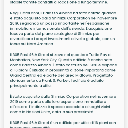
stabile tramite contratti di locazione a lungo termine.
Negli ultimi anni, il Palazzo Albano ha fatto notizia quando
è stato acquisito dalla Shimizu Corporation nel novembre
2019, segnando un passo importante nell'espansione
immobiliare internazionale dell'azienda. L'acquisizione
faceva parte del piano strategico di Shimizu per
diversificare i propri investimenti a livello globale, con un
focus sul Nord America.
Il 305 East 46th Street si trova nel quartiere Turtle Bay di
Manhattan, New York City. Questo edificio è anche noto
come Palazzo Albano. È stato costruito nel 1928 e dispone
di 16 piani. È situato in prossimità di zone importanti come
Grand Central ed è parte dell'area Midtown. Progettato
storicamente da Frank S. Parker, l'edificio è adibito
principalmente a uffici.
È stato acquisito dalla Shimizu Corporation nel novembre
2019 come parte della loro espansione immobiliare
all'estero. L'indirizzo è spesso associato a luoghi vicini
come le Nazioni Unite, data la sua prossimità.
Il 305 East 46th Street è un edificio per uffici di 16 piani con
le seguenti comodità: