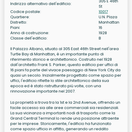
305 E 46th
Indirizzo alternativo dell'edificio:
St
Codice postale:
10017
Quartiere:
U.N. Plaza
Distretto:
Manhattan
Piani:
16
Anno di costruzione:
1928
Classe dell'edificio:
B
Il Palazzo Albano, situato al 305 East 46th Street nell'area
Turtle Bay di Manhattan, è un importante punto di
riferimento storico e architettonico. Costruito nel 1928
dall'architetto Frank S. Parker, questo edificio per uffici di
16 piani fa parte del vivace paesaggio di New York City da
quasi un secolo. Inizialmente progettato come spazio per
uffici, l'edificio riflette lo stile architettonico della sua
epoca ed è stato ristrutturato più volte, con una
rinnovazione importante nel 2007.
La proprietà si trova tra la 1st e la 2nd Avenue, offrendo un
facile accesso sia alle aree commerciali sia residenziali.
La sua vicinanza a importanti nodi di trasporto come la
Grand Central Terminal lo rende una posizione attraente
per le imprese. Storicamente, l'edificio ha funzionato
come spazio ufficio in affitto, generando un reddito