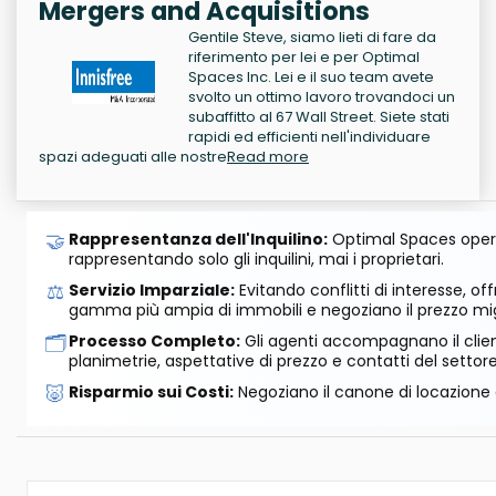
Mergers and Acquisitions
Gentile Steve, siamo lieti di fare da
riferimento per lei e per Optimal
Spaces Inc. Lei e il suo team avete
svolto un ottimo lavoro trovandoci un
subaffitto al 67 Wall Street. Siete stati
rapidi ed efficienti nell'individuare
spazi adeguati alle nostre
Read more
🤝
Rappresentanza dell'Inquilino:
Optimal Spaces opera
rappresentando solo gli inquilini, mai i proprietari.
⚖️
Servizio Imparziale:
Evitando conflitti di interesse, o
gamma più ampia di immobili e negoziano il prezzo mig
🗂️
Processo Completo:
Gli agenti accompagnano il cliente
planimetrie, aspettative di prezzo e contatti del settore
🐷
Risparmio sui Costi:
Negoziano il canone di locazione e