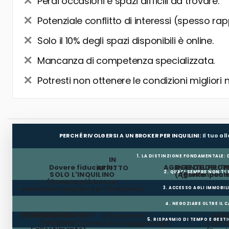
Perdi occasioni e spazi difficili da trovare.
Potenziale conflitto di interessi (spesso rap
Solo il 10% degli spazi disponibili è online.
Mancanza di competenza specializzata.
Potresti non ottenere le condizioni migliori 
PERCHÉ RIVOLGERSI A UN BROKER PER INQUILINI:
Il tuo a
1. LA DISTINZIONE FONDAMENTALE:
IN
Dovere fiduciario:
AGENTE DEL PROP
AGENTE DELL'I
AFFITTO
2. QUASI SEMPRE NON TI
SOLO L'INQUILINO
(Agente incar
(Broker per In
(Canone più basso,
condizioni migliori per l'inquilino)
3. ACCESSO AGLI IMMOBIL
4. NEGOZIARE OLTRE IL 
MESI GRATUITI
CONTRIBUTO LAVORI
Il proprietario
Siti pubblici
BANC
5. RISPARMIO DI TEMPO E GEST
(Fondi per
paga la
(Limitati/non aggiornati)
E RETI