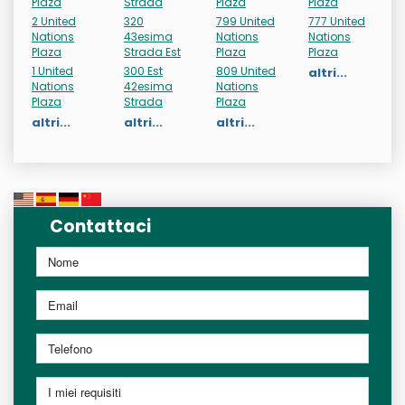
Plaza
Strada
Plaza
Plaza
2 United
320
799 United
777 United
Nations
43esima
Nations
Nations
Plaza
Strada Est
Plaza
Plaza
1 United
300 Est
809 United
altri...
Nations
42esima
Nations
Plaza
Strada
Plaza
altri...
altri...
altri...
Contattaci