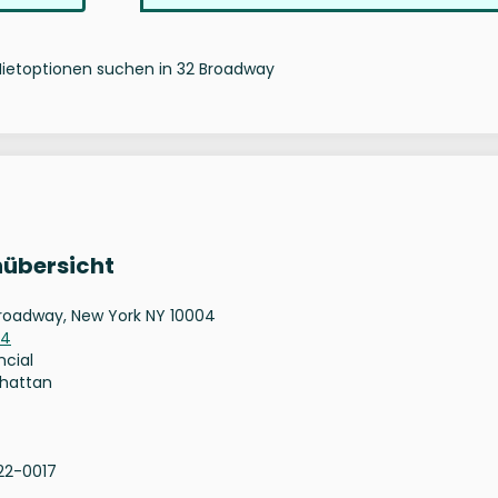
Mietoptionen suchen in 32 Broadway
nübersicht
roadway, New York NY 10004
04
ncial
hattan
22-0017