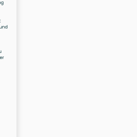
ng
t
 und
u
er