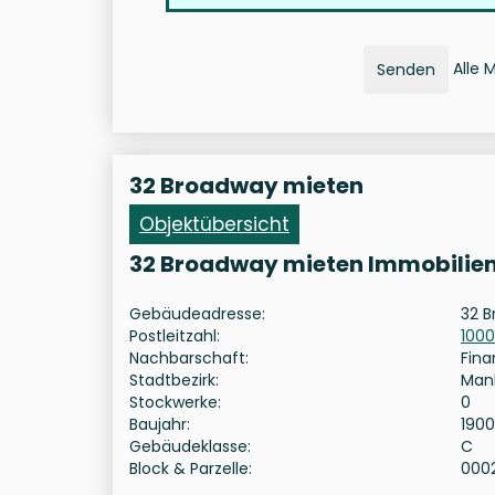
Alle 
Senden
32 Broadway mieten
Objektübersicht
32 Broadway mieten Immobilie
Gebäudeadresse:
32 B
Postleitzahl:
100
Nachbarschaft:
Fina
Stadtbezirk:
Man
Stockwerke:
0
Baujahr:
1900
Gebäudeklasse:
C
Block & Parzelle:
000