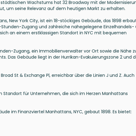
len städtischen Wachstums hat 32 Broadway mit der Modernisieru
, um seine Relevanz auf dem heutigen Markt zu erhalten.
ns, New York City, ist ein 18-stöckiges Gebäude, das 1898 erbau
24-Stunden-Zugang und zahlreiche nahegelegene Einzelhandels-
ich an einem erstklassigen Standort in NYC mit bequemen
den-Zugang, ein Immobilienverwalter vor Ort sowie die Nähe z
s. Das Gebäude liegt in der Hurrikan-Evakuierungszone 2 und d
Broad St & Exchange Pl, erreichbar über die Linien J und Z. Auch
en Standort für Unternehmen, die sich im Herzen Manhattans
ude im Finanzviertel Manhattans, NYC, gebaut 1898. Es bietet: