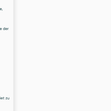
e,
e der
iet zu