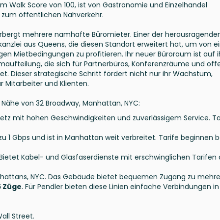
em Walk Score von 100, ist von Gastronomie und Einzelhandel
zum öffentlichen Nahverkehr.
erbergt mehrere namhafte Büromieter. Einer der herausragende
tskanzlei aus Queens, die diesen Standort erweitert hat, um von 
en Mietbedingungen zu profitieren. Ihr neuer Büroraum ist auf i
maufteilung, die sich für Partnerbüros, Konferenzräume und off
t. Dieser strategische Schritt fördert nicht nur ihr Wachstum,
 Mitarbeiter und Klienten.
der Nähe von 32 Broadway, Manhattan, NYC:
rnetz mit hohen Geschwindigkeiten und zuverlässigem Service. Ta
zu 1 Gbps und ist in Manhattan weit verbreitet. Tarife beginnen b
 Bietet Kabel- und Glasfaserdienste mit erschwinglichen Tarifen 
Manhattans, NYC. Das Gebäude bietet bequemen Zugang zu mehr
 5 Züge
. Für Pendler bieten diese Linien einfache Verbindungen in
ll Street.