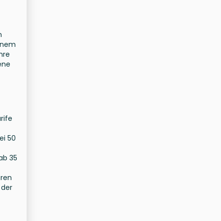
n
einem
hre
ene
rife
ei 50
ab 35
eren
 der