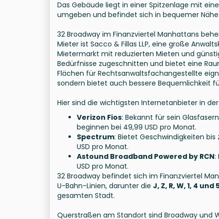
Das Gebäude liegt in einer Spitzenlage mit ein
umgeben und befindet sich in bequemer Nähe 
32 Broadway im Finanzviertel Manhattans beh
Mieter ist Sacco & Fillas LLP, eine große Anwal
Mietermarkt mit reduzierten Mieten und günstig
Bedürfnisse zugeschnitten und bietet eine Rau
Flächen für Rechtsanwaltsfachangestellte eigne
sondern bietet auch bessere Bequemlichkeit für
Hier sind die wichtigsten Internetanbieter in 
Verizon Fios
: Bekannt für sein Glasfase
beginnen bei 49,99 USD pro Monat.
Spectrum
: Bietet Geschwindigkeiten bis 
USD pro Monat.
Astound Broadband Powered by RCN
:
USD pro Monat.
32 Broadway befindet sich im Finanzviertel 
U-Bahn-Linien, darunter die
J, Z, R, W, 1, 4 und
gesamten Stadt.
Querstraßen am Standort sind Broadway und Wa