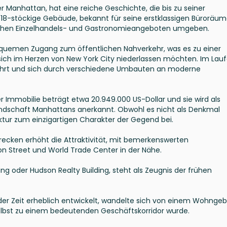
r Manhattan, hat eine reiche Geschichte, die bis zu seiner
es 18-stöckige Gebäude, bekannt für seine erstklassigen Büroräum
ichen Einzelhandels- und Gastronomieangeboten umgeben.
quemen Zugang zum öffentlichen Nahverkehr, was es zu einer
ich im Herzen von New York City niederlassen möchten. Im Lauf
ahrt und sich durch verschiedene Umbauten an moderne
r Immobilie beträgt etwa 20.949.000 US-Dollar und sie wird als
ndschaft Manhattans anerkannt. Obwohl es nicht als Denkmal
ektur zum einzigartigen Charakter der Gegend bei.
recken erhöht die Attraktivität, mit bemerkenswerten
on Street und World Trade Center in der Nähe.
ng oder Hudson Realty Building, steht als Zeugnis der frühen
er Zeit erheblich entwickelt, wandelte sich von einem Wohngeb
elbst zu einem bedeutenden Geschäftskorridor wurde.