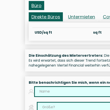
Büro
Direkte Büros
Untermieten
Co
USD/sq ft
sq ft
Die Einschätzung des Mietervertreters:
Die
Es wird erwartet, dass sich dieser Trend fortse
nahegelegenen Viertel Financial weiterhin verf
Bitte benachrichtigen Sie mich, wenn ein 