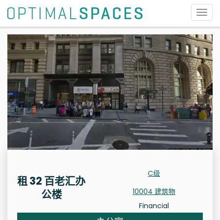
切
换
导
航
C级
租 32 百老汇办
10004 建筑物
公楼
Financial