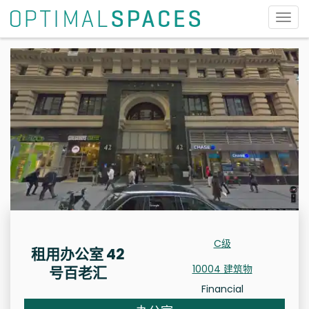
切
换
导
航
C级
租用办公室 42
10004 建筑物
号百老汇
Financial