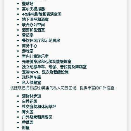
壁球场
高尔夫模拟器
42座电影院和表演空间
地下酒吧和酒廊
联合办公空间
酒窖和品酒室
雪茄室
餐饮休闲厅和示范厨房
商务中心
游戏室
室内儿童游乐室
先进健身房和心肺功能锻炼室
独立动感单车、瑜伽、普拉提及舞蹈室
宠物Spa、洗衣及裁缝设施
现场停车库
私人储藏室
该建筑还拥有超过1英亩的私人花园区域，提供丰富的户外设施：
漆树林步道
白桦花园
社交庭院和休闲草坪
篝火区
户外烧烤和用餐区
香草园
树屋