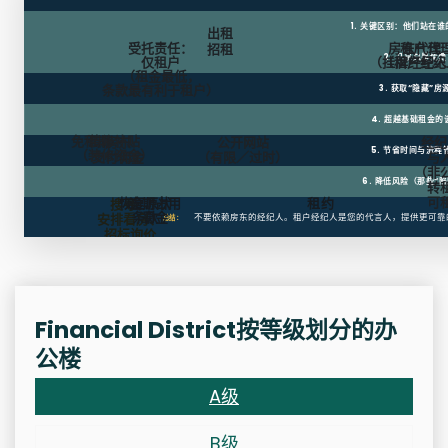
1. 关键区别：他们站在
出租
受托责任：
房东代理
租户代
招租
2. 几乎总是免费
仅租户
（挂牌经纪人
（租户经纪
（租金最低，
条款最有利于租户）
3. 获取“隐藏”房
4. 超越基础租金的
免租期
装修补贴
房东
公开网站
经纪
5. 节省时间与流程
（装修资金）
支付佣金
（有限／过时）
与
（非
6. 降低风险（那些“陷
转
可
恢复原状
逾期占用
租约
搜寻、
条款
罚金
安排看房、
不要依赖房东的经纪人。租户经纪人是您的代言人，提供更可靠
总结：
招标询价
Financial District按等级划分的办
公楼
A级
B级