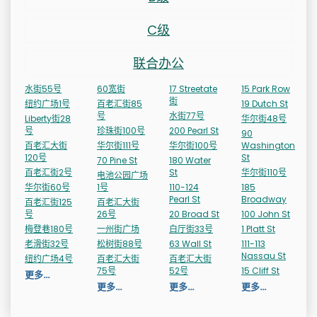
C级
联合办公
水街55号
60宽街
17 Streetate
15 Park Row
街
纽约广场1号
百老汇街85
19 Dutch St
号
水街77号
Liberty街28
华尔街48号
号
珍珠街100号
200 Pearl St
90
百老汇大街
华尔街111号
华尔街100号
Washington
120号
St
70 Pine St
180 Water
百老汇街2号
St
华尔街110号
电池公园广场
华尔街60号
1号
110-124
185
Pearl St
Broadway
百老汇街125
百老汇大街
号
26号
20 Broad St
100 John St
梅登巷180号
一州街广场
白厅街33号
1 Platt St
老滑街32号
松树街88号
63 Wall St
111-113
Nassau St
纽约广场4号
百老汇大街
百老汇大街
75号
52号
15 Cliff St
更多…
更多…
更多…
更多…