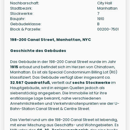
Nachbarschaft:
City Hall
Stadtbezirk:
Manhattan
Stockwerke:
7
Baujahr:
1910
Gebäudeklasse:
B
Block & Parzelle:
00200-7501
198-200 Canal Street, Manhattan, NYC
Geschichte des Gebäudes
Das Gebäude in der 198-200 Canal Street wurde im Jahr
1915
erbaut und befindet sich im Herzen von Chinatown,
Manhattan. Es ist als Special Condominium Billing Lot (R0)
klassifiziert. Das Gebäude verfügt über insgesamt ca.
32.567 Quadratfuß
, verteilt auf
sechs Stockwerke
im
Hauptgebäude, wird in einigen Quellen jedoch als
siebenstöckig angegeben. Die Immobilie ist für ihre
erstklassige Lage bekannt, nahe verschiedenen
Annehmlichkeiten und Verkehrsknotenpunkten wie der U-
Bahn-Station Canal Street & Centre Street.
Das Viertel rund um die 198-200 Canal Street ist lebendig,
mit einer Mischung aus Geschäfts- und Wohngebieten. Es