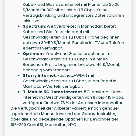
Kabel- und Glasfaserinternet mit Plänen ab 25,00
$/Monat für 300 Mbps bis zu 1,5 Gbps. Keine
Vertragsbindung und unbegrenztes Datenvolumen
inklusive.
Spectrum
: Weit verbreitet in Manhattan, bietet
Kabel- und Glasfaser-Internet mit
Geschwindigkeiten bis zu 1 Gbps. Pläne beginnen
bei etwa 30-50 $/Monat. Bundles für TV und Telefon
ebenfalls verfügbar.
Optimum
: Kabel- und Glasfaseroptionen mit
Geschwindigkeiten bis zu 8 Gbps in einigen
Bereichen. Preise beginnen bei etwa 40 $/Monat,
abhängig vom Standort.
Starry Internet
: Festnetz-WLAN mit
Geschwindigkeiten bis zu 1 Gbps, in der Regel in
Manhattan-Vierteln verfügbar.
T-Mobile 5G Home Internet
: 5G-basiertes Heim-
Internet mit Geschwindigkeiten von 87 bis 415 Mbps,
verfügbar für etwa 76 % der Adressen in Manhattan.
Die Verfügbarkeit der Anbieter variiert je nach genauer
Lage innerhalb Manhattans und der Gebäudestruktur,
aber alle sind bedeutende Optionen für Bewohner der
198-200 Canal St, Manhattan, NYC.