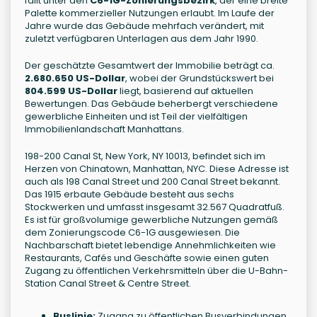
fällt unter den
C6-1G-Zonierungsbezirk
, der eine breite
Palette kommerzieller Nutzungen erlaubt. Im Laufe der
Jahre wurde das Gebäude mehrfach verändert, mit
zuletzt verfügbaren Unterlagen aus dem Jahr 1990.
Der geschätzte Gesamtwert der Immobilie beträgt ca.
2.680.650 US-Dollar
, wobei der Grundstückswert bei
804.599 US-Dollar
liegt, basierend auf aktuellen
Bewertungen. Das Gebäude beherbergt verschiedene
gewerbliche Einheiten und ist Teil der vielfältigen
Immobilienlandschaft Manhattans.
198-200 Canal St, New York, NY 10013, befindet sich im
Herzen von Chinatown, Manhattan, NYC. Diese Adresse ist
auch als 198 Canal Street und 200 Canal Street bekannt.
Das 1915 erbaute Gebäude besteht aus sechs
Stockwerken und umfasst insgesamt 32.567 Quadratfuß.
Es ist für großvolumige gewerbliche Nutzungen gemäß
dem Zonierungscode C6-1G ausgewiesen. Die
Nachbarschaft bietet lebendige Annehmlichkeiten wie
Restaurants, Cafés und Geschäfte sowie einen guten
Zugang zu öffentlichen Verkehrsmitteln über die U-Bahn-
Station Canal Street & Centre Street.
Buslinie:
Zugang zu öffentlichen Busverbindungen