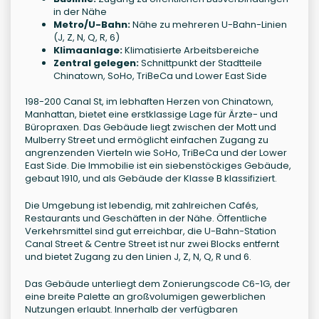
in der Nähe
Metro/U-Bahn:
Nähe zu mehreren U-Bahn-Linien
(J, Z, N, Q, R, 6)
Klimaanlage:
Klimatisierte Arbeitsbereiche
Zentral gelegen:
Schnittpunkt der Stadtteile
Chinatown, SoHo, TriBeCa und Lower East Side
198-200 Canal St, im lebhaften Herzen von Chinatown,
Manhattan, bietet eine erstklassige Lage für Ärzte- und
Büropraxen. Das Gebäude liegt zwischen der Mott und
Mulberry Street und ermöglicht einfachen Zugang zu
angrenzenden Vierteln wie SoHo, TriBeCa und der Lower
East Side. Die Immobilie ist ein siebenstöckiges Gebäude,
gebaut 1910, und als Gebäude der Klasse B klassifiziert.
Die Umgebung ist lebendig, mit zahlreichen Cafés,
Restaurants und Geschäften in der Nähe. Öffentliche
Verkehrsmittel sind gut erreichbar, die U-Bahn-Station
Canal Street & Centre Street ist nur zwei Blocks entfernt
und bietet Zugang zu den Linien J, Z, N, Q, R und 6.
Das Gebäude unterliegt dem Zonierungscode C6-1G, der
eine breite Palette an großvolumigen gewerblichen
Nutzungen erlaubt. Innerhalb der verfügbaren