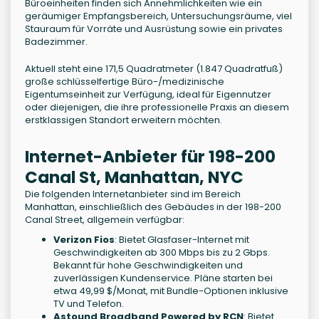
Büroeinheiten finden sich Annehmlichkeiten wie ein
geräumiger Empfangsbereich, Untersuchungsräume, viel
Stauraum für Vorräte und Ausrüstung sowie ein privates
Badezimmer.
Aktuell steht eine 171,5 Quadratmeter (1.847 Quadratfuß)
große schlüsselfertige Büro-/medizinische
Eigentumseinheit zur Verfügung, ideal für Eigennutzer
oder diejenigen, die ihre professionelle Praxis an diesem
erstklassigen Standort erweitern möchten.
Internet-Anbieter für 198-200
Canal St, Manhattan, NYC
Die folgenden Internetanbieter sind im Bereich
Manhattan, einschließlich des Gebäudes in der 198-200
Canal Street, allgemein verfügbar:
Verizon Fios
: Bietet Glasfaser-Internet mit
Geschwindigkeiten ab 300 Mbps bis zu 2 Gbps.
Bekannt für hohe Geschwindigkeiten und
zuverlässigen Kundenservice. Pläne starten bei
etwa 49,99 $/Monat, mit Bundle-Optionen inklusive
TV und Telefon.
Astound Broadband Powered by RCN
: Bietet