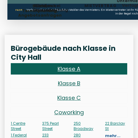
Untermie
Verfüg
Rückbau-
Strafen bei
MIETVERTRAG
Suche,
Überschreitung
klauseln
Terminplanung,
Verlassen Sie sich nicht auf den Makler des Vermieters. Ein Mietervertreter ist Ihr 
FAZIT:
in der Regel nich
Angebotsanfragen
Bürogebäude nach Klasse in
City Hall
Klasse A
Klasse B
Klasse C
Coworking
1 Centre
375 Pearl
250
22 Barclay
Street
Street
Broadway
St
1 Federal
233
280
mehr...