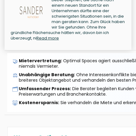
einem neuen Standort für ein
Unternehmen dürfte eine der
schwierigsten Situationen sein, in die
man geraten kann. Zum Glück haben
wir Sie gefunden. Ohne Ihre
gründliche Flächensuche hätten wir, davon bin ich
überzeugt, ni
Read more
🤝
Mietervertretung:
Optimal Spaces agiert ausschließlic
niemals Vermieter.
⚖️
Unabhängige Beratung:
Ohne Interessenkonflikte bi
breiteres Objektangebot und verhandeln den besten Pr
🗂️
Umfassender Prozess:
Die Berater begleiten Kunden 
Preiserwartungen und Branchenkontakte.
🐷
Kostenersparnis:
Sie verhandeln die Miete und erkenn