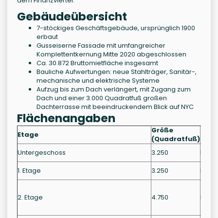
dem Finanzviertel.
Gebäudeübersicht
7-stöckiges Geschäftsgebäude, ursprünglich 1900
erbaut
Gusseiserne Fassade mit umfangreicher
Komplettentkernung Mitte 2020 abgeschlossen
Ca. 30.872 Bruttomietfläche insgesamt
Bauliche Aufwertungen: neue Stahlträger, Sanitär-,
mechanische und elektrische Systeme
Aufzug bis zum Dach verlängert, mit Zugang zum
Dach und einer 3.000 Quadratfuß großen
Dachterrasse mit beeindruckendem Blick auf NYC
Flächenangaben
Größe
Etage
Nutz
(Quadratfuß)
Untergeschoss
3.250
Einze
1. Etage
3.250
Einze
2. Etage
4.750
Büro