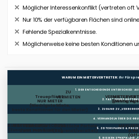
Möglicher Interessenkonflikt (vertreten oft 
Nur 10% der verfügbaren Flächen sind online
Fehlende Spezialkenntnisse.
Möglicherweise keine besten Konditionen u
WARUM EIN MIETERVERTRETER:
Ihr Fürsp
1. DER ENTSCHEIDENDE UNTERSCHIED: AU
ZU
Treuepflicht:
VERMIETERVER
MIETERVERT
VERMIETEN
2. FAST IMMER KOSTENL
NUR MIETER
(Listing Age
(Mietervert
(Niedrigste Miete,
beste Konditionen für den Mieter)
3. ZUGANG ZU „VERBORGE
4. VERHANDELN ÜBER DIE GR
AUSBAUKOSTENZUSCHUSS
MIETFREIE ZEIT
Vermieter
Öffentliche Portale
MAKLERD
5. ZEITERSPARNIS & PROZ
(Zuschuss zum Ausbau)
zahlt Provision
(Begrenzt/veraltet)
& NE
(Off
6. RISIKEN SENKEN (DIE „