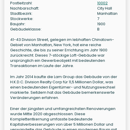
Postleitzahl:
10002
Nachbarschaft:
City Hall
Stadtbezirk:
Manhattan
Stockwerke:
7
Baujahr:
1900
Gebäudeklasse:
B
41-43 Division Street, gelegen im lebhaften Chinatown-
Gebiet von Manhattan, New York, hat eine reiche
Geschichte, die bis zu seiner Errichtung im Jahr 1900
zurückreicht. Dieses 7-stöckige Loft-Gebäude war
ursprünglich ein Gewerbeobjekt mit bedeutenden
Transaktionen im Laufe der Jahre.
Im Jahr 2014 kaufte die Lam Group das Gebäude von der
H.K.D.C. Division Realty Corp für 11,5 Millionen Dollar, was
einen bedeutenden Eigentümer- und Nutzungswechsel
markierte. Seitdem hat das Gebäude bemerkenswerte
Veränderungen erfahren.
Einer der jüngsten und umfangreichsten Renovierungen
wurde Mitte 2020 abgeschlossen. Diese
Komplettentkernung umfasste bedeutende
Kapitalverbesserungen von über 5 Millionen Dollar und
verwandelte das Gebäude in einen modernen Raum mit