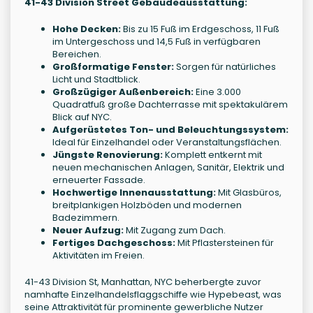
41-43 Division Street Gebäudeausstattung:
Hohe Decken:
Bis zu 15 Fuß im Erdgeschoss, 11 Fuß
im Untergeschoss und 14,5 Fuß in verfügbaren
Bereichen.
Großformatige Fenster:
Sorgen für natürliches
Licht und Stadtblick.
Großzügiger Außenbereich:
Eine 3.000
Quadratfuß große Dachterrasse mit spektakulärem
Blick auf NYC.
Aufgerüstetes Ton- und Beleuchtungssystem:
Ideal für Einzelhandel oder Veranstaltungsflächen.
Jüngste Renovierung:
Komplett entkernt mit
neuen mechanischen Anlagen, Sanitär, Elektrik und
erneuerter Fassade.
Hochwertige Innenausstattung:
Mit Glasbüros,
breitplankigen Holzböden und modernen
Badezimmern.
Neuer Aufzug:
Mit Zugang zum Dach.
Fertiges Dachgeschoss:
Mit Pflastersteinen für
Aktivitäten im Freien.
41-43 Division St, Manhattan, NYC beherbergte zuvor
namhafte Einzelhandelsflaggschiffe wie Hypebeast, was
seine Attraktivität für prominente gewerbliche Nutzer