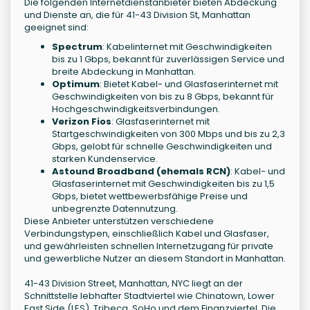
Die folgenden Internetdienstanbieter bieten Abdeckung
und Dienste an, die für 41-43 Division St, Manhattan
geeignet sind:
Spectrum
: Kabelinternet mit Geschwindigkeiten
bis zu 1 Gbps, bekannt für zuverlässigen Service und
breite Abdeckung in Manhattan.
Optimum
: Bietet Kabel- und Glasfaserinternet mit
Geschwindigkeiten von bis zu 8 Gbps, bekannt für
Hochgeschwindigkeitsverbindungen.
Verizon Fios
: Glasfaserinternet mit
Startgeschwindigkeiten von 300 Mbps und bis zu 2,3
Gbps, gelobt für schnelle Geschwindigkeiten und
starken Kundenservice.
Astound Broadband (ehemals RCN)
: Kabel- und
Glasfaserinternet mit Geschwindigkeiten bis zu 1,5
Gbps, bietet wettbewerbsfähige Preise und
unbegrenzte Datennutzung.
Diese Anbieter unterstützen verschiedene
Verbindungstypen, einschließlich Kabel und Glasfaser,
und gewährleisten schnellen Internetzugang für private
und gewerbliche Nutzer an diesem Standort in Manhattan.
41-43 Division Street, Manhattan, NYC liegt an der
Schnittstelle lebhafter Stadtviertel wie Chinatown, Lower
East Side (LES), Tribeca, SoHo und dem Finanzviertel. Die