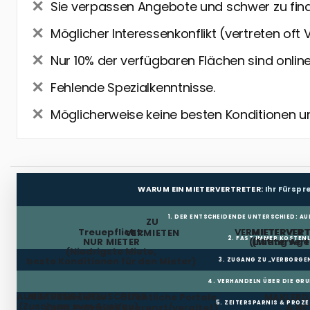
Sie verpassen Angebote und schwer zu fin
Möglicher Interessenkonflikt (vertreten oft 
Nur 10% der verfügbaren Flächen sind online
Fehlende Spezialkenntnisse.
Möglicherweise keine besten Konditionen u
WARUM EIN MIETERVERTRETER:
Ihr Fürsp
1. DER ENTSCHEIDENDE UNTERSCHIED: AU
ZU
Treuepflicht:
VERMIETERVER
MIETERVERT
VERMIETEN
2. FAST IMMER KOSTENL
NUR MIETER
(Listing Age
(Mietervert
(Niedrigste Miete,
beste Konditionen für den Mieter)
3. ZUGANG ZU „VERBORGE
4. VERHANDELN ÜBER DIE GR
AUSBAUKOSTENZUSCHUSS
MIETFREIE ZEIT
Vermieter
Öffentliche Portale
MAKLERD
5. ZEITERSPARNIS & PROZ
(Zuschuss zum Ausbau)
zahlt Provision
(Begrenzt/veraltet)
& NE