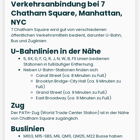
Verkehrsanbindung bei 7
Chatham Square, Manhattan,
NYC
7 Chatham Square wird gut von verschiedenen
öffentlichen Verkehrsmitteln bedient, darunter U-Bahn,
Bus und Zuglinien.
U-Bahnlinien in der Nähe
5, 6X, D, F, Q, R, J, N, W, B, FX Linien bedienen
Stationen in fußläufiger Entfernung.
Neben U-Bahn-Stationen finden sich:
Canal Street (ca. 8 Minuten zu Fuß)
Brooklyn Bridge-City Hall (ca. 9 Minuten zu
Fuß)
Grand Street (ca. 9 Minuten zu Fuß)
East Broadway (ca. 9 Minuten zu Fuß)
Zug
Der PATH-Zug (World Trade Center Station) ist in der Nähe
von Chatham Square zugänglich.
Buslinien
M103, M15-SBS, M9, QM11, QM25, M22 Busse haben