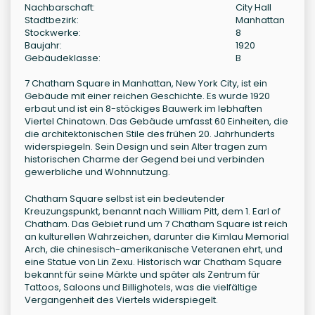
Nachbarschaft:
City Hall
Stadtbezirk:
Manhattan
Stockwerke:
8
Baujahr:
1920
Gebäudeklasse:
B
7 Chatham Square in Manhattan, New York City, ist ein
Gebäude mit einer reichen Geschichte. Es wurde 1920
erbaut und ist ein 8-stöckiges Bauwerk im lebhaften
Viertel Chinatown. Das Gebäude umfasst 60 Einheiten, die
die architektonischen Stile des frühen 20. Jahrhunderts
widerspiegeln. Sein Design und sein Alter tragen zum
historischen Charme der Gegend bei und verbinden
gewerbliche und Wohnnutzung.
Chatham Square selbst ist ein bedeutender
Kreuzungspunkt, benannt nach William Pitt, dem 1. Earl of
Chatham. Das Gebiet rund um 7 Chatham Square ist reich
an kulturellen Wahrzeichen, darunter die Kimlau Memorial
Arch, die chinesisch-amerikanische Veteranen ehrt, und
eine Statue von Lin Zexu. Historisch war Chatham Square
bekannt für seine Märkte und später als Zentrum für
Tattoos, Saloons und Billighotels, was die vielfältige
Vergangenheit des Viertels widerspiegelt.