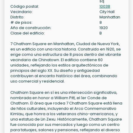
sq
Código postal:
10038
Vecindario:
City Hall
Distrito:
Manhattan
# de pisos:
8
Año de construcción:
1920
Clase del edificio:
B
7 Chatham Square en Manhattan, Ciudad de Nueva York,
es un edificio con una rica historia. Construido en 1920, se
erige como una estructura de 8 pisos dentro del vibrante
vecindario de Chinatown. El edificio contiene 60
unidades, reflejando los estilos arquitectónicos de
principios del siglo XX. Su diseño y antigüedad
contribuyen al encanto histórico del área, combinando
uso comercial y residencial.
Chatham Square en sí es una intersección significativa,
nombrada en honor a William Pitt, el 1er Conde de
Chatham. El área que rodea 7 Chatham Square está llena
de hitos culturales, incluyendo el Arco Conmemorativo
Kimlau, que honra a los veteranos chino-americanos, y
una estatua de Lin Zexu. Históricamente, Chatham Square
fue conocido por sus mercados y luego como un centro
para tatuajes, salones y pensiones, reflejando el diverso