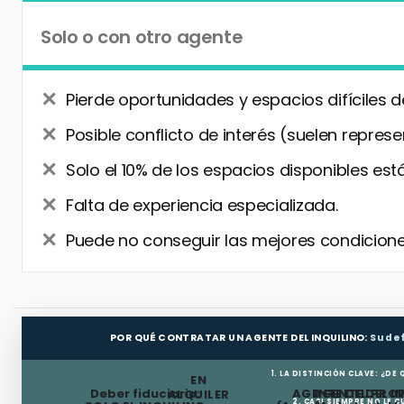
Solo o con otro agente
Pierde oportunidades y espacios difíciles d
Posible conflicto de interés (suelen represe
Solo el 10% de los espacios disponibles está
Falta de experiencia especializada.
Puede no conseguir las mejores condiciones
POR QUÉ CONTRATAR UN AGENTE DEL INQUILINO:
Su de
1. LA DISTINCIÓN CLAVE: ¿DE
EN
Deber fiduciario:
AGENTE DEL PRO
AGENTE DEL I
ALQUILER
2. CASI SIEMPRE NO LE 