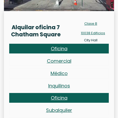
Clase B
Alquilar oficina 7
Chatham Square
10038 Edificios
City Hall
Oficina
Comercial
Médico
Inquilinos
Oficina
Subalquiler