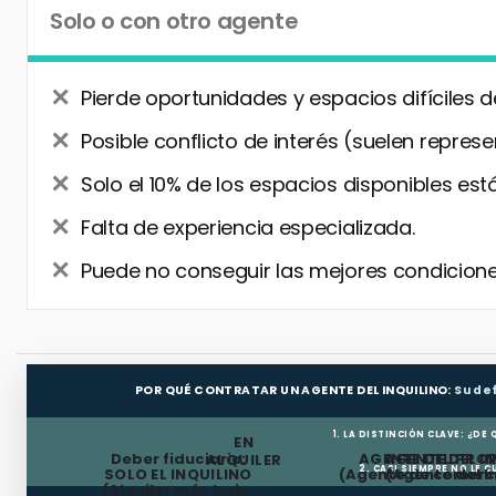
Solo o con otro agente
Pierde oportunidades y espacios difíciles d
Posible conflicto de interés (suelen represe
Solo el 10% de los espacios disponibles está
Falta de experiencia especializada.
Puede no conseguir las mejores condiciones
POR QUÉ CONTRATAR UN AGENTE DEL INQUILINO:
Su de
1. LA DISTINCIÓN CLAVE: ¿DE
EN
Deber fiduciario:
AGENTE DEL PRO
AGENTE DEL I
ALQUILER
2. CASI SIEMPRE NO LE 
SOLO EL INQUILINO
(Agente de comerci
(Agente del I
(Alquiler más bajo,