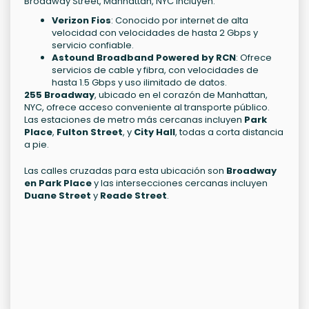
Broadway Street, Manhattan, NYC incluyen:
Verizon Fios
: Conocido por internet de alta
velocidad con velocidades de hasta 2 Gbps y
servicio confiable.
Astound Broadband Powered by RCN
: Ofrece
servicios de cable y fibra, con velocidades de
hasta 1.5 Gbps y uso ilimitado de datos.
255 Broadway
, ubicado en el corazón de Manhattan,
NYC, ofrece acceso conveniente al transporte público.
Las estaciones de metro más cercanas incluyen
Park
Place
,
Fulton Street
, y
City Hall
, todas a corta distancia
a pie.
Las calles cruzadas para esta ubicación son
Broadway
en Park Place
y las intersecciones cercanas incluyen
Duane Street
y
Reade Street
.