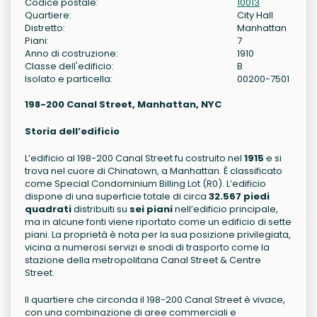
Codice postale:
10013
Quartiere:
City Hall
Distretto:
Manhattan
Piani:
7
Anno di costruzione:
1910
Classe dell'edificio:
B
Isolato e particella:
00200-7501
198-200 Canal Street, Manhattan, NYC
Storia dell’edificio
L’edificio al 198-200 Canal Street fu costruito nel
1915
e si
trova nel cuore di Chinatown, a Manhattan. È classificato
come Special Condominium Billing Lot (R0). L’edificio
dispone di una superficie totale di circa
32.567 piedi
quadrati
distribuiti su
sei piani
nell’edificio principale,
ma in alcune fonti viene riportato come un edificio di sette
piani. La proprietà è nota per la sua posizione privilegiata,
vicina a numerosi servizi e snodi di trasporto come la
stazione della metropolitana Canal Street & Centre
Street.
Il quartiere che circonda il 198-200 Canal Street è vivace,
con una combinazione di aree commerciali e