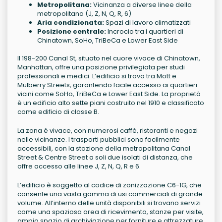
Metropolitana:
Vicinanza a diverse linee della
metropolitana (J, Z, N, Q, R, 6)
Aria condizionata:
Spazi di lavoro climatizzati
Posizione centrale:
Incrocio tra i quartieri di
Chinatown, SoHo, TriBeCa e Lower East Side
Il 198-200 Canal St, situato nel cuore vivace di Chinatown,
Manhattan, offre una posizione privilegiata per studi
professionali e medici. L’edificio si trova tra Mott e
Mulberry Streets, garantendo facile accesso ai quartieri
vicini come SoHo, TriBeCa e Lower East Side. La proprietà
è un edificio alto sette piani costruito nel 1910 e classificato
come edificio di classe B.
La zona è vivace, con numerosi caffè, ristoranti e negozi
nelle vicinanze. I trasporti pubblici sono facilmente
accessibili, con la stazione della metropolitana Canal
Street & Centre Street a soli due isolati di distanza, che
offre accesso alle linee J, Z, N, Q, R e 6.
L’edificio è soggetto al codice di zonizzazione C6-1G, che
consente una vasta gamma di usi commerciali di grande
volume. All’interno delle unità disponibili si trovano servizi
come una spaziosa area di ricevimento, stanze per visite,
ampio spazio di archiviazione per forniture e attrezzature,