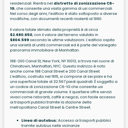
residenziali. Rientra nel
distretto di zonizzazione C6-
1G
, che consente una vasta gamma di usi commerciali.
Nel corso degli anni, l’edificio è stato sottoposto a diverse
modifiche, con documenti recenti risalenti al 1990.
Il valore totale stimato della proprietà è di circa
$2.680.650
, con il valore del terreno valutato in
$804.599
secondo le ultime valutazioni. L’edificio ospita
una varietà di unità commerciali ed è parte del variegato
panorama immobiliare di Manhattan.
198-200 Canal St, New York, NY 10013, si trova nel cuore di
Chinatown, Manhattan, NYC. Questo indirizzo è noto
anche come 198 Canal Street e 200 Canal Street.
L’edificio, costruito nel 1915, si compone di sei piani e ha
una superficie totale di 32.567 piedi quadrati. È soggetto a
un codice di zonizzazione C6-1G che consente usi
commerciali di grande volume. Il quartiere offre servizi
vivaci come ristoranti, caffè e negozi, con facile accesso
ai trasporti pubblici tramite la stazione della
metropolitana Canal Street & Centre Street.
Linea di autobus:
Accesso ai trasporti pubblici
tramite autobus nelle vicinanze