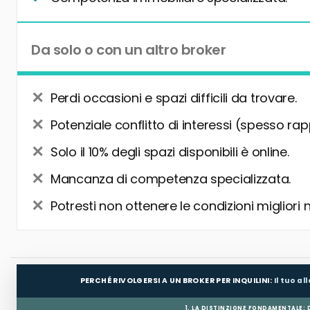
Da solo o con un altro broker
Perdi occasioni e spazi difficili da trovare.
Potenziale conflitto di interessi (spesso rap
Solo il 10% degli spazi disponibili è online.
Mancanza di competenza specializzata.
Potresti non ottenere le condizioni migliori 
PERCHÉ RIVOLGERSI A UN BROKER PER INQUILINI:
Il tuo a
1. LA DISTINZIONE FONDAMENTALE: