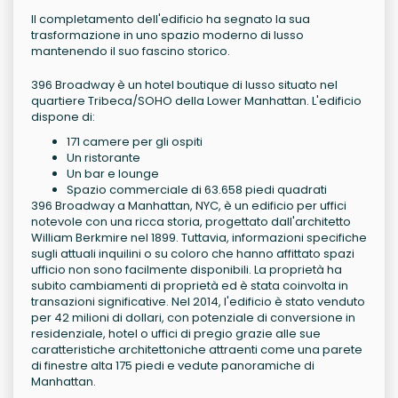
Il completamento dell'edificio ha segnato la sua
trasformazione in uno spazio moderno di lusso
mantenendo il suo fascino storico.
396 Broadway è un hotel boutique di lusso situato nel
quartiere Tribeca/SOHO della Lower Manhattan. L'edificio
dispone di:
171 camere per gli ospiti
Un ristorante
Un bar e lounge
Spazio commerciale di 63.658 piedi quadrati
396 Broadway a Manhattan, NYC, è un edificio per uffici
notevole con una ricca storia, progettato dall'architetto
William Berkmire nel 1899. Tuttavia, informazioni specifiche
sugli attuali inquilini o su coloro che hanno affittato spazi
ufficio non sono facilmente disponibili. La proprietà ha
subito cambiamenti di proprietà ed è stata coinvolta in
transazioni significative. Nel 2014, l'edificio è stato venduto
per 42 milioni di dollari, con potenziale di conversione in
residenziale, hotel o uffici di pregio grazie alle sue
caratteristiche architettoniche attraenti come una parete
di finestre alta 175 piedi e vedute panoramiche di
Manhattan.