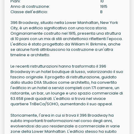
Piani:
10
Anno di costruzione:
1915
Classe dell'edificio:
B
396 Broadway, situato nella Lower Manhattan, New York
City, è un edificio significativo con una ricca storia.
Originariamente costruito nel 1915, presenta una struttura
di 10 piani con un mix di stili architettonici riflettenti l'epoca.
L'edificio è stato progettato da William H. Birkmire, anche
se alcune fonti attribuiscono la costruzione a un'altra
timeline e architetto.
Le recenti ristrutturazioni hanno trasformato il 396
Broadway in un hotel boutique di lusso, valorizzando il suo
fascino originale. Il progetto di ristrutturazione, guidato
dallo studio DXA Studios come architetto, ha convertito
l'edificio in un hotel a servizi completi con 171 camere, un
ristorante, un bar, un lounge e uno spazio commerciale di
63.658 piedi quadrati. L'edificio si trova nel vivace
quartiere TriBeCa/SOHO, aumentando il suo appeal.
Storicamente, l'area in cui si trova il 396 Broadway ha
subito importanti trasformazioni nel corso degli anni,
evolvendosi da uso residenziale a commerciale in varie
zone della Lower Manhattan. L'edificio stesso ha subito