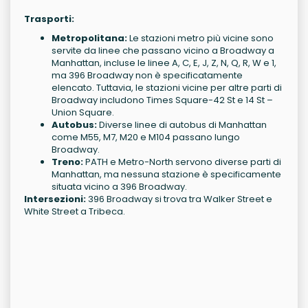
Trasporti:
Metropolitana:
Le stazioni metro più vicine sono
servite da linee che passano vicino a Broadway a
Manhattan, incluse le linee A, C, E, J, Z, N, Q, R, W e 1,
ma 396 Broadway non è specificatamente
elencato. Tuttavia, le stazioni vicine per altre parti di
Broadway includono Times Square-42 St e 14 St –
Union Square.
Autobus:
Diverse linee di autobus di Manhattan
come M55, M7, M20 e M104 passano lungo
Broadway.
Treno:
PATH e Metro-North servono diverse parti di
Manhattan, ma nessuna stazione è specificamente
situata vicino a 396 Broadway.
Intersezioni:
396 Broadway si trova tra Walker Street e
White Street a Tribeca.