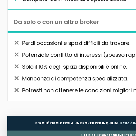
Da solo o con un altro broker
Perdi occasioni e spazi difficili da trovare.
Potenziale conflitto di interessi (spesso rap
Solo il 10% degli spazi disponibili è online.
Mancanza di competenza specializzata.
Potresti non ottenere le condizioni migliori 
PERCHÉ RIVOLGERSI A UN BROKER PER INQUILINI:
Il tuo a
1. LA DISTINZIONE FONDAMENTALE: