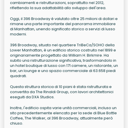
cambiamenti e ristrutturazioni, soprattutto nel 2012,
riflettendo la sua adattabilità allo sviluppo dell'area.
Oggi, il 396 Broadway è valutato oltre 25 milioni di dollari e
rimane una parte importante del panorama immobiliare
di Manhattan, unendo significato storico a servizi di lusso
moderni.
396 Broadway, situato nel quartiere TriBeCa/SOHO della
Lower Manhattan, è un edificio storico costruito nel 1899 e
originariamente progettato da William H. Birkmire. Ha
subito una ristrutturazione significativa, trasformandolo in
un hotel boutique di lusso con 171 camere, un ristorante, un
bar, un lounge e uno spazio commerciale di 63.658 piedi
quadrati.
Questa struttura storica di 10 piani è stata ristrutturata e
convertita da The Rinaldi Group, con lavori architettonici
eseguiti da DXA Studios.
Inoltre, l'edificio ospita varie unità commerciali, incluso un
sito precedentemente elencato per la sede di Blue Bottle
Coffee, The Walker, al 396 Broadway, attualmente però
chiuso.