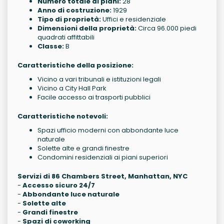
Numero totale di piani:
28
Anno di costruzione:
1929
Tipo di proprietà:
Uffici e residenziale
Dimensioni della proprietà:
Circa 96.000 piedi
quadrati affittabili
Classe:
B
Caratteristiche della posizione:
Vicino a vari tribunali e istituzioni legali
Vicino a City Hall Park
Facile accesso ai trasporti pubblici
Caratteristiche notevoli:
Spazi ufficio moderni con abbondante luce
naturale
Solette alte e grandi finestre
Condomini residenziali ai piani superiori
Servizi di 86 Chambers Street, Manhattan, NYC
-
Accesso sicuro 24/7
-
Abbondante luce naturale
-
Solette alte
-
Grandi finestre
-
Spazi di coworking