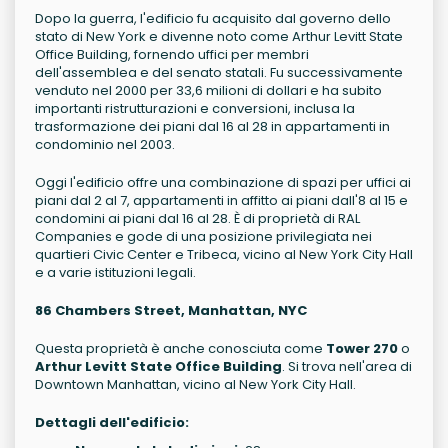
Dopo la guerra, l'edificio fu acquisito dal governo dello
stato di New York e divenne noto come Arthur Levitt State
Office Building, fornendo uffici per membri
dell'assemblea e del senato statali. Fu successivamente
venduto nel 2000 per 33,6 milioni di dollari e ha subito
importanti ristrutturazioni e conversioni, inclusa la
trasformazione dei piani dal 16 al 28 in appartamenti in
condominio nel 2003.
Oggi l'edificio offre una combinazione di spazi per uffici ai
piani dal 2 al 7, appartamenti in affitto ai piani dall'8 al 15 e
condomini ai piani dal 16 al 28. È di proprietà di RAL
Companies e gode di una posizione privilegiata nei
quartieri Civic Center e Tribeca, vicino al New York City Hall
e a varie istituzioni legali.
86 Chambers Street, Manhattan, NYC
Questa proprietà è anche conosciuta come
Tower 270
o
Arthur Levitt State Office Building
. Si trova nell'area di
Downtown Manhattan, vicino al New York City Hall.
Dettagli dell'edificio: