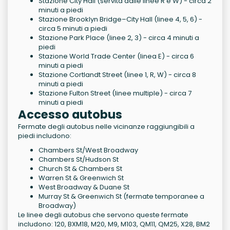
Stazione City Hall (servita dalle linee R e W) - circa 2
minuti a piedi
Stazione Brooklyn Bridge–City Hall (linee 4, 5, 6) -
circa 5 minuti a piedi
Stazione Park Place (linee 2, 3) - circa 4 minuti a
piedi
Stazione World Trade Center (linea E) - circa 6
minuti a piedi
Stazione Cortlandt Street (linee 1, R, W) - circa 8
minuti a piedi
Stazione Fulton Street (linee multiple) - circa 7
minuti a piedi
Accesso autobus
Fermate degli autobus nelle vicinanze raggiungibili a
piedi includono:
Chambers St/West Broadway
Chambers St/Hudson St
Church St & Chambers St
Warren St & Greenwich St
West Broadway & Duane St
Murray St & Greenwich St (fermate temporanee a
Broadway)
Le linee degli autobus che servono queste fermate
includono: 120, BXM18, M20, M9, M103, QM11, QM25, X28, BM2