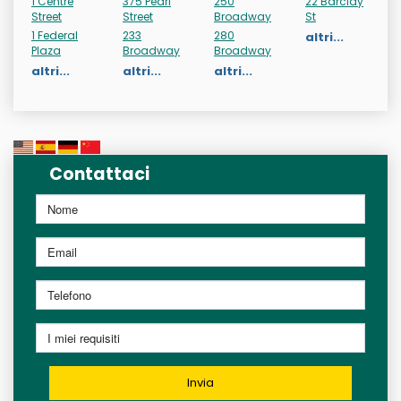
1 Centre
375 Pearl
250
22 Barclay
Street
Street
Broadway
St
1 Federal
233
280
altri...
Plaza
Broadway
Broadway
altri...
altri...
altri...
Contattaci
Invia