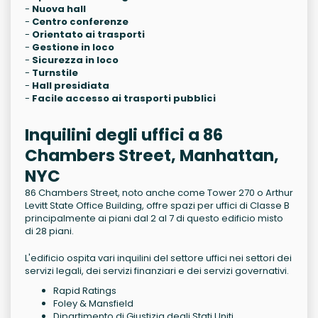
-
Nuova hall
-
Centro conferenze
-
Orientato ai trasporti
-
Gestione in loco
-
Sicurezza in loco
-
Turnstile
-
Hall presidiata
-
Facile accesso ai trasporti pubblici
Inquilini degli uffici a 86
Chambers Street, Manhattan,
NYC
86 Chambers Street, noto anche come Tower 270 o Arthur
Levitt State Office Building, offre spazi per uffici di Classe B
principalmente ai piani dal 2 al 7 di questo edificio misto
di 28 piani.
L'edificio ospita vari inquilini del settore uffici nei settori dei
servizi legali, dei servizi finanziari e dei servizi governativi.
Rapid Ratings
Foley & Mansfield
Dipartimento di Giustizia degli Stati Uniti