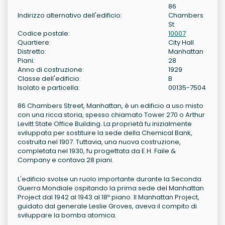
86
Indirizzo alternativo dell'edificio:
Chambers
St
Codice postale:
10007
Quartiere:
City Hall
Distretto:
Manhattan
Piani:
28
Anno di costruzione:
1929
Classe dell'edificio:
B
Isolato e particella:
00135-7504
86 Chambers Street, Manhattan, è un edificio a uso misto
con una ricca storia, spesso chiamato Tower 270 o Arthur
Levitt State Office Building. La proprietà fu inizialmente
sviluppata per sostituire la sede della Chemical Bank,
costruita nel 1907. Tuttavia, una nuova costruzione,
completata nel 1930, fu progettata da E.H. Faile &
Company e contava 28 piani.
L'edificio svolse un ruolo importante durante la Seconda
Guerra Mondiale ospitando la prima sede del Manhattan
Project dal 1942 al 1943 al 18º piano. Il Manhattan Project,
guidato dal generale Leslie Groves, aveva il compito di
sviluppare la bomba atomica.