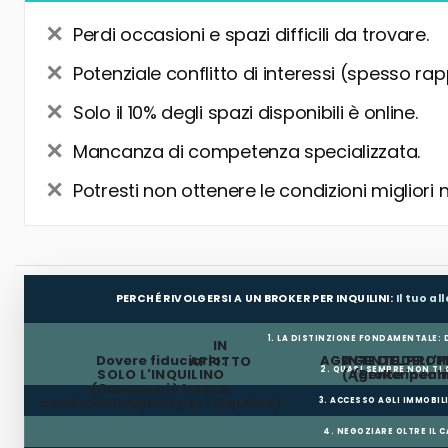
Perdi occasioni e spazi difficili da trovare.
Potenziale conflitto di interessi (spesso rap
Solo il 10% degli spazi disponibili è online.
Mancanza di competenza specializzata.
Potresti non ottenere le condizioni migliori 
PERCHÉ RIVOLGERSI A UN BROKER PER INQUILINI:
Il tuo a
1. LA DISTINZIONE FONDAMENTALE:
IN
Dovere fiduciario:
AGENTE DEL PROP
AGENTE DELL'I
AFFITTO
2. QUASI SEMPRE NON TI
SOLO L'INQUILINO
(Agente incar
(Broker per In
(Canone più basso,
condizioni migliori per l'inquilino)
3. ACCESSO AGLI IMMOBIL
4. NEGOZIARE OLTRE IL 