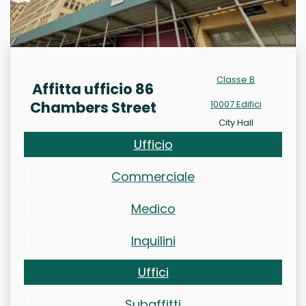
Classe B
Affitta ufficio 86
Chambers Street
10007 Edifici
City Hall
Ufficio
Commerciale
Medico
Inquilini
Uffici
Subaffitti