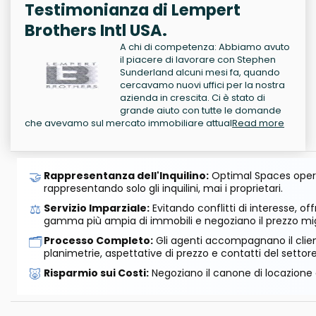
Testimonianza di Lempert
Brothers Intl USA.
A chi di competenza: Abbiamo avuto
il piacere di lavorare con Stephen
Sunderland alcuni mesi fa, quando
cercavamo nuovi uffici per la nostra
azienda in crescita. Ci è stato di
grande aiuto con tutte le domande
che avevamo sul mercato immobiliare attual
Read more
🤝
Rappresentanza dell'Inquilino:
Optimal Spaces opera
rappresentando solo gli inquilini, mai i proprietari.
⚖️
Servizio Imparziale:
Evitando conflitti di interesse, o
gamma più ampia di immobili e negoziano il prezzo mig
🗂️
Processo Completo:
Gli agenti accompagnano il cliente
planimetrie, aspettative di prezzo e contatti del settore
🐷
Risparmio sui Costi:
Negoziano il canone di locazione e