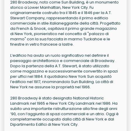
280 Broadway, noto come Sun Building, è un monumento
storico a Lower Manhattan, New York City. Fu
originariamente costruito tra il 1845 e il 1846 per la A.T.
Stewart Company, rappresentando il primo edificio
commerciale in stile italianeggiante della città. Progettato
da French & Snook, ospitava il primo grande magazzino
di New York, pionieristico nel concetto di "palazzo di
marmo" con la sua facciata in marmo Tuckahoe e le
finestre in vetro francese a lastre.
L’edificio ha avuto un ruolo significativo nel definire il
paesaggio architettonico e commerciale di Broadway.
Dopo la partenza della A.T. Stewart, è stato utilizzato
come magazzino e successivamente convertito in spazi
per uffici nel 1884. Il quotidiano New York Sun acquistò
l’edificio nel 1917, rinominandolo Sun Building. La città di
New York ne assunse la proprietà nel 1966.
280 Broadway è stato designato National Historic
Landmark nel 1965 e New York City Landmark nel 1986. Ha
subito una importante ristrutturazione alla fine degli anni
’90, con l’aggiunta di spazi commerciali e un atrio. Oggi è
completamente occupato dalla città di New York e dal
Dipartimento Edifici di New York City.