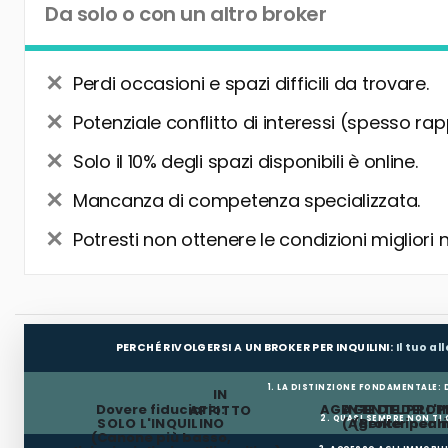
Da solo o con un altro broker
Perdi occasioni e spazi difficili da trovare.
Potenziale conflitto di interessi (spesso rap
Solo il 10% degli spazi disponibili è online.
Mancanza di competenza specializzata.
Potresti non ottenere le condizioni migliori 
PERCHÉ RIVOLGERSI A UN BROKER PER INQUILINI:
Il tuo a
1. LA DISTINZIONE FONDAMENTALE:
IN
Dovere fiduciario:
AGENTE DEL PROP
AGENTE DELL'I
AFFITTO
2. QUASI SEMPRE NON TI
SOLO L'INQUILINO
(Agente incar
(Broker per In
(Canone più basso,