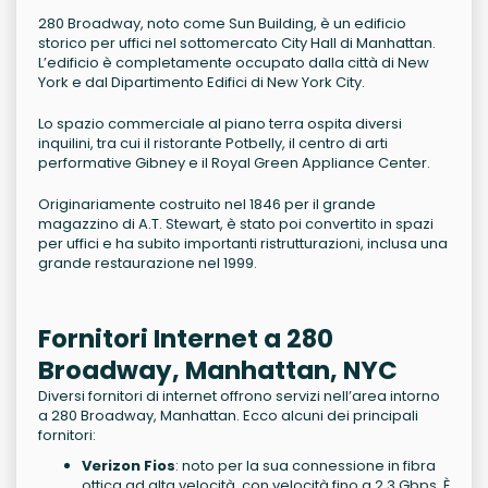
280 Broadway, noto come Sun Building, è un edificio
storico per uffici nel sottomercato City Hall di Manhattan.
L’edificio è completamente occupato dalla città di New
York e dal Dipartimento Edifici di New York City.
Lo spazio commerciale al piano terra ospita diversi
inquilini, tra cui il ristorante Potbelly, il centro di arti
performative Gibney e il Royal Green Appliance Center.
Originariamente costruito nel 1846 per il grande
magazzino di A.T. Stewart, è stato poi convertito in spazi
per uffici e ha subito importanti ristrutturazioni, inclusa una
grande restaurazione nel 1999.
Fornitori Internet a 280
Broadway, Manhattan, NYC
Diversi fornitori di internet offrono servizi nell’area intorno
a 280 Broadway, Manhattan. Ecco alcuni dei principali
fornitori:
Verizon Fios
: noto per la sua connessione in fibra
ottica ad alta velocità, con velocità fino a 2,3 Gbps. È