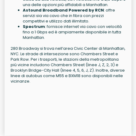
una delle opzioni più affidabili a Manhattan.
Astound Broadband Powered by RCN
: offre
servizi sia via cavo che in fibra con prezzi
competitivi e utilizzo dati illimitato.
Spectrum
: fornisce internet via cavo con velocità
fino a 1 Gbps ed è ampiamente disponibile in tutta
Manhattan.
280 Broadway si trova nell’area Civic Center di Manhattan,
NYC. Le strade di intersezione sono Chambers Street e
Park Row. Per i trasporti, le stazioni della metropolitana
più vicine includono Chambers Street (linee J, Z, 2, 3) e
Brooklyn Bridge-City Hall (linee 4, 5, 6, J, Z). Inoltre, diverse
linee di autobus come M55 e BXM18 sono disponibili nelle
vicinanze.