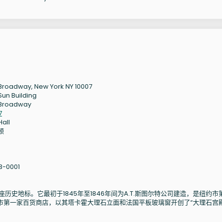
Broadway, New York NY 10007
Sun Building
 Broadway
7
Hall
顿
3-0001
一座历史地标。它最初于1845年至1846年间为A.T.斯图尔特公司建造，是纽约市
市第一家百货商店，以其塔卡霍大理石立面和法国平板玻璃窗开创了“大理石宫殿