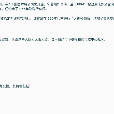
A.T.斯图尔特公司离开后，它曾用作仓库，后于1884年被改造成办公空间。
。纽约市于1966年取得所有权。
1986年被指定为纽约市地标。该建筑在1990年代末进行了大规模翻新，增加了零售
店、大理石宫殿、斯图尔特大厦和太阳大厦，位于纽约市下曼哈顿的市政中心社区。
历史办公楼。其特色包括：