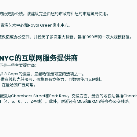
子市场的历史办公楼。该建筑完全由纽约市政府和纽约市建筑局使用。
表演艺术中心和Royal Green家电中心。
来被改造成办公空间，并经历了多次重大翻新，包括1999年的一次大规模修复。
tan, NYC的互联网服务提供商
。以下是一些主要提供商：
.3 Gbps的速度，是曼哈顿最可靠的选项之一。
提供有线和光纤服务，价格具有竞争力，且数据使用无限制。
s，在曼哈顿广泛可用。
为Chambers Street和Park Row。交通方面，最近的地铁站包括Chamb
ity Hall（4、5、6、J、Z号线）。此外，附近还有M55和BXM18等多条公交线路。