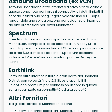
Astound Broadband (ex RCN)
Astound Broadband offre internet via cavo e fibra vicino a
questa zona, noto per i prezzi competitivi e i dati illimitati. Il
servizio in fibra può raggiungere velocità fino a 1,5 Gbps,
rendendolo una solida opzione per esigenze di internet
ad alte prestazioni nel Lower Manhattan.
Spectrum
Spectrum fornisce ampia copertura via cavo e fibra a
Manhattan, compresa l’area attorno al 20 Vesey St. Le
velocità possono arrivare fino a 1 Gbps, con piani a partire
da circa $30 al mese. I pacchetti Spectrum possono
includere TV e telefono con vantaggi come Disney+ e
ESPN+.
Earthlink
Earthlink offre internet in fibra a gran parte del Financial
District, con velocità fino a 2,3 Gbps disponibili. È
un’opzione premium per connessioni in fibra in questa
zona, focalizzata su connettività ad alta velocità.
Altri Fornitori
Tra gli altri fornitori a Manhattan ci sono:
Servizi internet satellitari HughesNet e Viasat, che