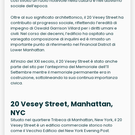
così svolto un ruolo notevole nella cultura e nell’attivismo
sociale dell’epoca.
Oltre al suo significato architettonico, il 20 Vesey Street ha
contribuito al progresso sociale, riflettendo l’eredità di
impegno di Oswald Garrison Villard per i diritti umani e
civili. Nel corso dei decenni, l’edificio ha ospitato una
variegata composizione di inquilini ed è rimasto un
importante punto di riferimento nel Financial District di
Lower Manhattan.
All’inizio del XXI secolo, il 20 Vesey Street è stato anche
parte del sito per l’anteprima del Memoriale dell’11
Settembre mentre il memoriale permanente era in
costruzione, sottolineando la sua continua importanza
civica.
20 Vesey Street, Manhattan,
NYC
Situato nel quartiere Tribeca di Manhattan, New York, il 20
Vesey Street è un edificio commerciale storico noto
come il Vecchio Edificio del New York Evening Post.