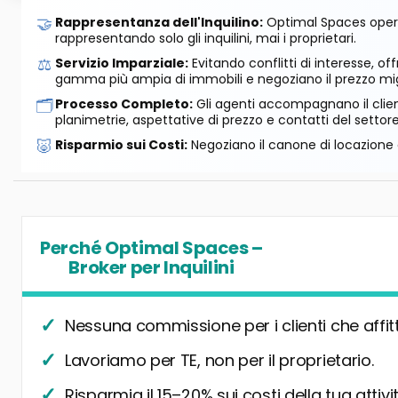
🤝
Rappresentanza dell'Inquilino:
Optimal Spaces opera
rappresentando solo gli inquilini, mai i proprietari.
⚖️
Servizio Imparziale:
Evitando conflitti di interesse, o
gamma più ampia di immobili e negoziano il prezzo mig
🗂️
Processo Completo:
Gli agenti accompagnano il cliente
planimetrie, aspettative di prezzo e contatti del settore
🐷
Risparmio sui Costi:
Negoziano il canone di locazione e
Perché Optimal Spaces –
Broker per Inquilini
Nessuna commissione per i clienti che affit
Lavoriamo per TE, non per il proprietario.
Risparmia il 15–20% sui costi della tua attivit