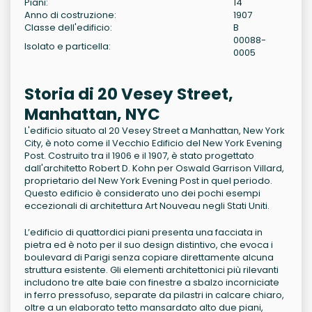
Piani:
14
Anno di costruzione:
1907
Classe dell'edificio:
B
00088-
Isolato e particella:
0005
Storia di 20 Vesey Street,
Manhattan, NYC
L'edificio situato al 20 Vesey Street a Manhattan, New York
City, è noto come il Vecchio Edificio del New York Evening
Post. Costruito tra il 1906 e il 1907, è stato progettato
dall'architetto Robert D. Kohn per Oswald Garrison Villard,
proprietario del New York Evening Post in quel periodo.
Questo edificio è considerato uno dei pochi esempi
eccezionali di architettura Art Nouveau negli Stati Uniti.
L’edificio di quattordici piani presenta una facciata in
pietra ed è noto per il suo design distintivo, che evoca i
boulevard di Parigi senza copiare direttamente alcuna
struttura esistente. Gli elementi architettonici più rilevanti
includono tre alte baie con finestre a sbalzo incorniciate
in ferro pressofuso, separate da pilastri in calcare chiaro,
oltre a un elaborato tetto mansardato alto due piani,