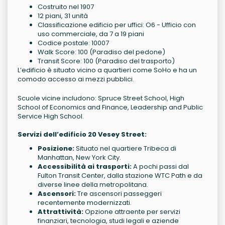
Costruito nel 1907
12 piani, 31 unità
Classificazione edificio per uffici: O6 - Ufficio con
uso commerciale, da 7 a 19 piani
Codice postale: 10007
Walk Score: 100 (Paradiso del pedone)
Transit Score: 100 (Paradiso del trasporto)
L’edificio è situato vicino a quartieri come SoHo e ha un
comodo accesso ai mezzi pubblici.
Scuole vicine includono: Spruce Street School, High
School of Economics and Finance, Leadership and Public
Service High School.
Servizi dell’edificio 20 Vesey Street:
Posizione:
Situato nel quartiere Tribeca di
Manhattan, New York City.
Accessibilità ai trasporti:
A pochi passi dal
Fulton Transit Center, dalla stazione WTC Path e da
diverse linee della metropolitana.
Ascensori:
Tre ascensori passeggeri
recentemente modernizzati.
Attrattività:
Opzione attraente per servizi
finanziari, tecnologia, studi legali e aziende