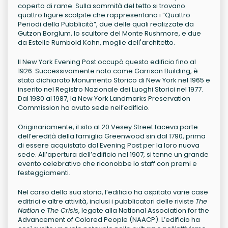
coperto di rame. Sulla sommità del tetto si trovano
quattro figure scolpite che rappresentano i “Quattro
Periodi della Pubblicità”, due delle quali realizzate da
Gutzon Borglum, lo scultore del Monte Rushmore, e due
da Estelle Rumbold Kohn, moglie dell'architetto.
Il New York Evening Post occupò questo edificio fino al
1926. Successivamente noto come Garrison Building, è
stato dichiarato Monumento Storico di New York nel 1965 e
inserito nel Registro Nazionale dei Luoghi Storici nel 1977.
Dal 1980 al 1987, la New York Landmarks Preservation
Commission ha avuto sede nell’edificio.
Originariamente, il sito al 20 Vesey Street faceva parte
dell’eredità della famiglia Greenwood sin dal 1790, prima
di essere acquistato dal Evening Post per la loro nuova
sede. All’apertura dell’edificio nel 1907, si tenne un grande
evento celebrativo che riconobbe lo staff con premi e
festeggiamenti.
Nel corso della sua storia, l’edificio ha ospitato varie case
editrici e altre attività, inclusi i pubblicatori delle riviste
The
Nation
e
The Crisis
, legate alla National Association for the
Advancement of Colored People (NAACP). L’edificio ha