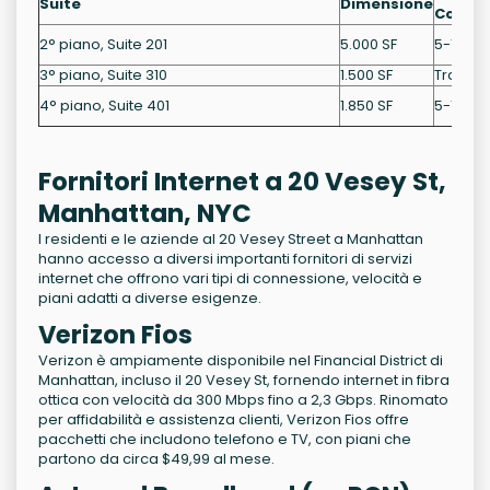
Suite
Dimensione
Contra
2° piano, Suite 201
5.000 SF
5-10 An
3° piano, Suite 310
1.500 SF
Trattati
4° piano, Suite 401
1.850 SF
5-10 An
Fornitori Internet a 20 Vesey St,
Manhattan, NYC
I residenti e le aziende al 20 Vesey Street a Manhattan
hanno accesso a diversi importanti fornitori di servizi
internet che offrono vari tipi di connessione, velocità e
piani adatti a diverse esigenze.
Verizon Fios
Verizon è ampiamente disponibile nel Financial District di
Manhattan, incluso il 20 Vesey St, fornendo internet in fibra
ottica con velocità da 300 Mbps fino a 2,3 Gbps. Rinomato
per affidabilità e assistenza clienti, Verizon Fios offre
pacchetti che includono telefono e TV, con piani che
partono da circa $49,99 al mese.