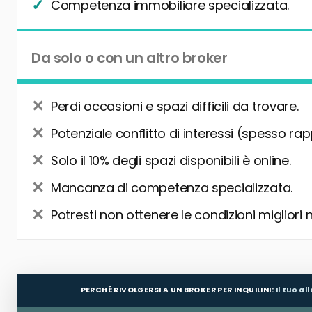
Competenza immobiliare specializzata.
Da solo o con un altro broker
Perdi occasioni e spazi difficili da trovare.
Potenziale conflitto di interessi (spesso rap
Solo il 10% degli spazi disponibili è online.
Mancanza di competenza specializzata.
Potresti non ottenere le condizioni migliori 
PERCHÉ RIVOLGERSI A UN BROKER PER INQUILINI:
Il tuo a