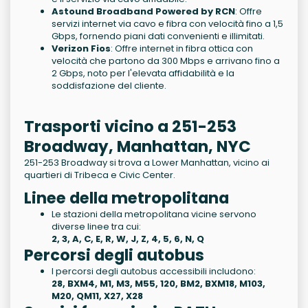
Astound Broadband Powered by RCN
: Offre
servizi internet via cavo e fibra con velocità fino a 1,5
Gbps, fornendo piani dati convenienti e illimitati.
Verizon Fios
: Offre internet in fibra ottica con
velocità che partono da 300 Mbps e arrivano fino a
2 Gbps, noto per l'elevata affidabilità e la
soddisfazione del cliente.
Trasporti vicino a 251-253
Broadway, Manhattan, NYC
251-253 Broadway si trova a Lower Manhattan, vicino ai
quartieri di Tribeca e Civic Center.
Linee della metropolitana
Le stazioni della metropolitana vicine servono
diverse linee tra cui:
2, 3, A, C, E, R, W, J, Z, 4, 5, 6, N, Q
Percorsi degli autobus
I percorsi degli autobus accessibili includono:
28, BXM4, M1, M3, M55, 120, BM2, BXM18, M103,
M20, QM11, X27, X28