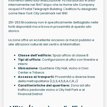
momento della sua realizzazione. Fu ristrutturato e unito
internamente nel 1947 dopo che la Home Life Company
acquisì il Postal Telegraph Building. L'edificio fu designato
come New York City Landmark nel 1991.
251-253 Broadway non è specificamente dettagliato nelle
fonti disponibili ma si trova in prossimità di questo sito
storico.
La zona offre un eccellente accesso ai mezzi pubblici e
alle attrazioni culturali del centro di Manhattan.
Classe dell'edificio:
Spazi ufficio di classe B
Tipi di ufficio:
Configurazioni di uffici con finestre e
interni
Ubicazione:
Quartiere City Hall, vicino a Civic
Center e Tribeca
Accesso ai trasporti:
Prossimità a diverse linee
della metropolitana (1,2,3,4,5,6,A,C,R,J)
Caratteristiche del quartiere:
Zona ad alto
traffico pedonale vicino a City Hall Park e al
Financial District