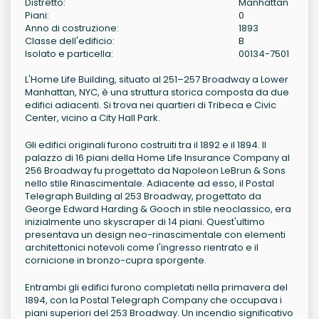
Distretto:
Manhattan
Piani:
0
Anno di costruzione:
1893
Classe dell'edificio:
B
Isolato e particella:
00134-7501
L'Home Life Building, situato al 251–257 Broadway a Lower
Manhattan, NYC, è una struttura storica composta da due
edifici adiacenti. Si trova nei quartieri di Tribeca e Civic
Center, vicino a City Hall Park.
Gli edifici originali furono costruiti tra il 1892 e il 1894. Il
palazzo di 16 piani della Home Life Insurance Company al
256 Broadway fu progettato da Napoleon LeBrun & Sons
nello stile Rinascimentale. Adiacente ad esso, il Postal
Telegraph Building al 253 Broadway, progettato da
George Edward Harding & Gooch in stile neoclassico, era
inizialmente uno skyscraper di 14 piani. Quest'ultimo
presentava un design neo-rinascimentale con elementi
architettonici notevoli come l'ingresso rientrato e il
cornicione in bronzo-cupra sporgente.
Entrambi gli edifici furono completati nella primavera del
1894, con la Postal Telegraph Company che occupava i
piani superiori del 253 Broadway. Un incendio significativo