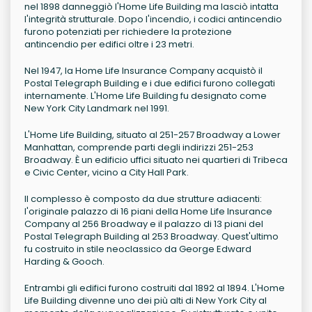
nel 1898 danneggiò l'Home Life Building ma lasciò intatta
l'integrità strutturale. Dopo l'incendio, i codici antincendio
furono potenziati per richiedere la protezione
antincendio per edifici oltre i 23 metri.
Nel 1947, la Home Life Insurance Company acquistò il
Postal Telegraph Building e i due edifici furono collegati
internamente. L'Home Life Building fu designato come
New York City Landmark nel 1991.
L'Home Life Building, situato al 251-257 Broadway a Lower
Manhattan, comprende parti degli indirizzi 251-253
Broadway. È un edificio uffici situato nei quartieri di Tribeca
e Civic Center, vicino a City Hall Park.
Il complesso è composto da due strutture adiacenti:
l'originale palazzo di 16 piani della Home Life Insurance
Company al 256 Broadway e il palazzo di 13 piani del
Postal Telegraph Building al 253 Broadway. Quest'ultimo
fu costruito in stile neoclassico da George Edward
Harding & Gooch.
Entrambi gli edifici furono costruiti dal 1892 al 1894. L'Home
Life Building divenne uno dei più alti di New York City al