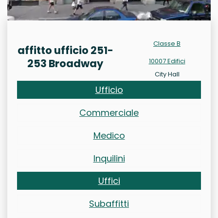
Classe B
affitto ufficio 251-
253 Broadway
10007 Edifici
City Hall
Ufficio
Commerciale
Medico
Inquilini
Uffici
Subaffitti