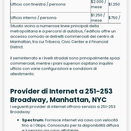
$2.000 /
Ufficio con finestra / persona
$1.250 / me
mese
$1.250 /
Ufficio interno / persona
$750 / mes
mese
Situato vicino a numerose linee principali della
metropolitana e a percorsi di autobus, l'edificio offre un
accesso comodo ai distretti commerciali del centro di
Manhattan, tra cui Tribeca, Civic Center e il Financial
District.
Il seminterrato e i livelli stradali sono principalmente spazi
commerciali, mentre i piani superiori ospitano inquilini
ufficio con varie configurazioni e condizioni di
allestimento.
Provider di Internet a 251-253
Broadway, Manhattan, NYC
I seguenti provider di internet offrono servizio a 251-253
Broadway:
Spectrum
: Fornisce internet via cavo con velocità
fino a 1 Gbps. Conosciuto per la disponibilità diffusa
e il servizio via cavo affidabile.