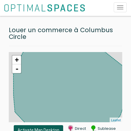
Toggl
navig
Louer un commerce à Columbus
Circle
+
-
Leaflet
Direct
Sublease
Activate Map Desktop