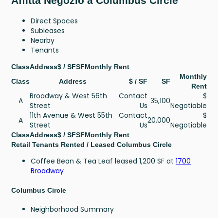
Affitta Negozio a Columbus Circle
Direct Spaces
Subleases
Nearby
Tenants
Class
Address
$ / SF
SF
Monthly Rent
Monthly
Class
Address
$ / SF
SF
Rent
Broadway & West 56th
Contact
$
A
35,100
Street
Us
Negotiable
11th Avenue & West 55th
Contact
$
A
20,000
Street
Us
Negotiable
Class
Address
$ / SF
SF
Monthly Rent
Retail Tenants Rented / Leased Columbus Circle
Coffee Bean & Tea Leaf leased 1,200 SF at
1700
Broadway
Columbus Circle
Neighborhood Summary