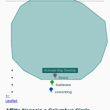
Activate Map Desktop
Direct
Sublease
coworking
+
-
Leaflet