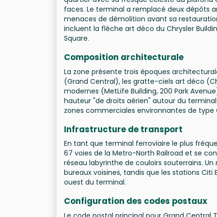
faces. Le terminal a remplacé deux dépôts an
menaces de démolition avant sa restaurati
incluent la flèche art déco du Chrysler Build
Square.
Composition architecturale
La zone présente trois époques architecturale
(Grand Central), les gratte-ciels art déco (Chr
modernes (MetLife Building, 200 Park Avenue).
hauteur "de droits aérien" autour du termina
zones commerciales environnantes de type 
Infrastructure de transport
En tant que terminal ferroviaire le plus fréq
67 voies de la Metro-North Railroad et se co
réseau labyrinthe de couloirs souterrains. Un 
bureaux voisines, tandis que les stations Citi 
ouest du terminal.
Configuration des codes postaux
Le code postal principal pour Grand Central 