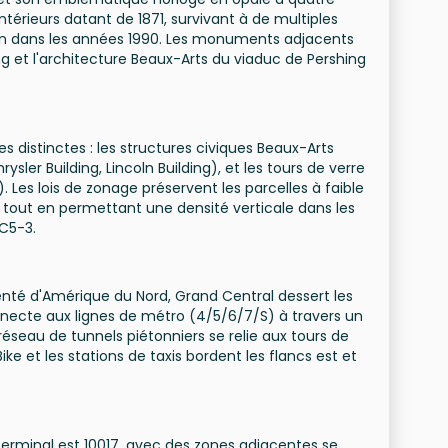
térieurs datant de 1871, survivant à de multiples
on dans les années 1990. Les monuments adjacents
ing et l'architecture Beaux-Arts du viaduc de Pershing
s distinctes : les structures civiques Beaux-Arts
ysler Building, Lincoln Building), et les tours de verre
 Les lois de zonage préservent les parcelles à faible
l tout en permettant une densité verticale dans les
C5-3.
uenté d'Amérique du Nord, Grand Central dessert les
nnecte aux lignes de métro (4/5/6/7/S) à travers un
réseau de tunnels piétonniers se relie aux tours de
Bike et les stations de taxis bordent les flancs est et
Terminal est 10017, avec des zones adjacentes se