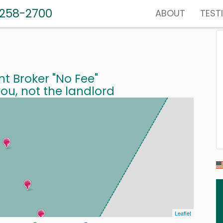
-258-2700
ABOUT
TEST
nt Broker "No Fee"
ou, not the landlord
Leaflet