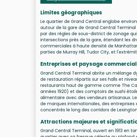
Limites géographiques
Le quartier de Grand Central englobe enviro
autour de la gare de Grand Central Terminal 
par des règles de sous-district de zonage qui
intersections près de la gare, étendant les 
commerciales à haute densité de Manhattan. L
parties de Murray Hill, Tudor City, et l'extrémi
Entreprises et paysage commercial
Grand Central Terminal abrite un mélange dy
de restauration répartis sur ses halls et ni
restaurants haut de gamme comme The Campb
années 1920) et des comptoirs de sushi étoil
alimentaire avec des vendeurs artisanaux. L
de marques internationales, des entreprises d
concentrés le long des corridors de Lexingto
Attractions majeures et significati
Grand Central Terminal, ouvert en 1913 en tant
quartier avec sa fresque céleste au plafond