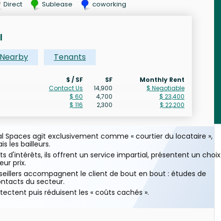
Direct
Sublease
coworking
l
Nearby
Tenants
$ / SF
SF
Monthly Rent
Contact Us
14,900
$ Negotiable
$ 60
4,700
$ 23,400
$ 116
2,300
$ 22,200
 Spaces agit exclusivement comme « courtier du locataire »,
s les bailleurs.
ts d'intérêts, ils offrent un service impartial, présentent un choix
ur prix.
eillers accompagnent le client de bout en bout : études de
ontacts du secteur.
étectent puis réduisent les « coûts cachés ».