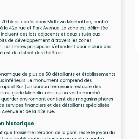
n 70 blocs carrés dans Midtown Manhattan, centré
à la 42e rue et Park Avenue. La zone est délimitée
 incluent des lots adjacents et ceux situés aux
droits de développement à travers les zones
es limites principales s'étendent pour inclure des
té est du district des théâtres.
namique de plus de 50 détaillants et établissements
veaux inférieurs. Le monument comprend des
ell Bar (un bureau ferroviaire restauré des
és au guide Michelin, ainsi qu'un vaste marché
e quartier environnant contient des magasins phares
e services financiers et des détaillants spécialisés
n Avenue et de la 42e rue.
on historique
 que troisième itération de la gare, reste le joyau du
 et son emblématique horloge en opale à quatre