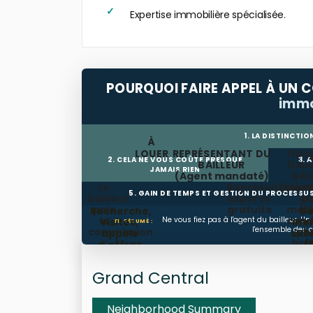
Expertise immobilière spécialisée.
POURQUOI FAIRE APPEL À UN C
immo
1. LA DISTINCTIO
À
LOUER
REPRÉSENTANT DU
Obli
2. CELA NE VOUS COÛTE PRESQUE
3. 
BAILLEUR
fiduc
JAMAIS RIEN
(Agent mandaté)
BAI
Le
Représentation
(Loyer
S
5. GAIN DE TEMPS ET GESTION DU PROCESSU
bailleur
experte
él
pu
paie
gratuite
meil
(L
Recherche,
Se
la
cond
Ne vous fiez pas à l'agent du bailleur. Un 
visites,
imm
EN RÉSUMÉ :
l'ensemble des co
commission
ob
pou
appels
exte
bail
d'offres
(
sélec
su
Grand Central
cale
Neighborhood Summary