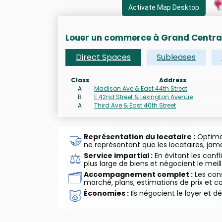
Activate Map Desktop
Louer un commerce à Grand Centra
Direct Spaces
Subleases
Class
Address
A
Madison Ave & East 44th Street
B
E 42nd Street & Lexington Avenue
A
Third Ave & East 40th Street
🤝
Représentation du locataire :
Optimal
ne représentant que les locataires, jamai
⚖️
Service impartial :
En évitant les confli
plus large de biens et négocient le meille
🗂️
Accompagnement complet :
Les cons
marché, plans, estimations de prix et c
🐷
Économies :
Ils négocient le loyer et d