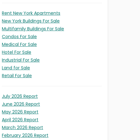
Rent New York Apartments
New York Buildings For Sale
Multifamily Buildings For Sale
Condos For Sale
Medical For Sale
Hotel For Sale
Industrial For Sale
Land for Sale
E
Retail For Sale
SE
NNEMENT
L
ns
ES
ION
July 2026 Report
te
llement
June 2026 Report
s)
May 2026 Report
ion)
n
April 2026 Report
March 2026 Report
February 2026 Report