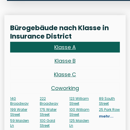
Bürogebäude nach Klasse in
Insurance District
Klasse A
Klasse B
Klasse C
Coworking
140
222
123 William
89 South
Broadway
Broadway
Street
Street
199 Water
175 Water
100 William
25 Park Row
Street
Street
Street
mehr...
59 Maiden
100 Gold
125 Maiden
Ln
Street
Ln