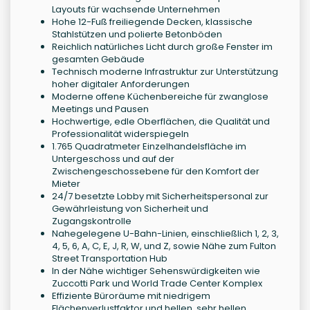
Layouts für wachsende Unternehmen
Hohe 12-Fuß freiliegende Decken, klassische
Stahlstützen und polierte Betonböden
Reichlich natürliches Licht durch große Fenster im
gesamten Gebäude
Technisch moderne Infrastruktur zur Unterstützung
hoher digitaler Anforderungen
Moderne offene Küchenbereiche für zwanglose
Meetings und Pausen
Hochwertige, edle Oberflächen, die Qualität und
Professionalität widerspiegeln
1.765 Quadratmeter Einzelhandelsfläche im
Untergeschoss und auf der
Zwischengeschossebene für den Komfort der
Mieter
24/7 besetzte Lobby mit Sicherheitspersonal zur
Gewährleistung von Sicherheit und
Zugangskontrolle
Nahegelegene U-Bahn-Linien, einschließlich 1, 2, 3,
4, 5, 6, A, C, E, J, R, W, und Z, sowie Nähe zum Fulton
Street Transportation Hub
In der Nähe wichtiger Sehenswürdigkeiten wie
Zuccotti Park und World Trade Center Komplex
Effiziente Büroräume mit niedrigem
Flächenverlustfaktor und hellen, sehr hellen