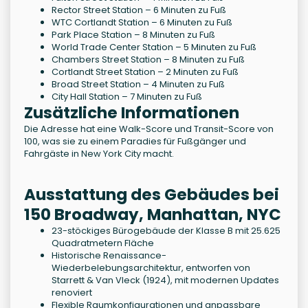
Rector Street Station – 6 Minuten zu Fuß
WTC Cortlandt Station – 6 Minuten zu Fuß
Park Place Station – 8 Minuten zu Fuß
World Trade Center Station – 5 Minuten zu Fuß
Chambers Street Station – 8 Minuten zu Fuß
Cortlandt Street Station – 2 Minuten zu Fuß
Broad Street Station – 4 Minuten zu Fuß
City Hall Station – 7 Minuten zu Fuß
Zusätzliche Informationen
Die Adresse hat eine Walk-Score und Transit-Score von
100, was sie zu einem Paradies für Fußgänger und
Fahrgäste in New York City macht.
Ausstattung des Gebäudes bei
150 Broadway, Manhattan, NYC
23-stöckiges Bürogebäude der Klasse B mit 25.625
Quadratmetern Fläche
Historische Renaissance-
Wiederbelebungsarchitektur, entworfen von
Starrett & Van Vleck (1924), mit modernen Updates
renoviert
Flexible Raumkonfigurationen und anpassbare