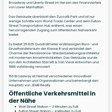
Broadway und Liberty Street im Herzen des Finanzviertels
von Lower Manhattan.
Das Gebäude überblickt den Zuccotti Park und ist nur
wenige Schritte vom World Trade Center und dem Fulton
Street Transportation Hub entfernt, was einen
hervorragenden Zugang zum öffentlichen Nahverkehr
bietet.
Es bietet 25.625 Quadratmeter erstklassigen Büro- und
Einzelhandelsraum der Klasse B und verbindet den
Charme der Renaissance-Wiederbelebungsarchitektur
mit modernen Annehmlichkeiten. Das Gebäude wurde
von den Architekten Starrett & Van Vleck entworfen und
1986 vollständig renoviert.
150 Broadway ist Heimat verschiedener innovativer
Unternehmen und Organisationen und beherbergt den
Hauptsitz von JEMB Realty.
Öffentliche Verkehrsmittel in
der Nähe
Wall Street Station – 3 Minuten zu Fuß
Fulton Street Station – 4 Minuten zu Fuß