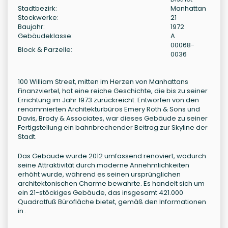
Stadtbezirk:
Manhattan
Stockwerke:
21
Baujahr:
1972
Gebäudeklasse:
A
00068-
Block & Parzelle:
0036
100 William Street, mitten im Herzen von Manhattans
Finanzviertel, hat eine reiche Geschichte, die bis zu seiner
Errichtung im Jahr 1973 zurückreicht. Entworfen von den
renommierten Architekturbüros Emery Roth & Sons und
Davis, Brody & Associates, war dieses Gebäude zu seiner
Fertigstellung ein bahnbrechender Beitrag zur Skyline der
Stadt.
Das Gebäude wurde 2012 umfassend renoviert, wodurch
seine Attraktivität durch moderne Annehmlichkeiten
erhöht wurde, während es seinen ursprünglichen
architektonischen Charme bewahrte. Es handelt sich um
ein 21-stöckiges Gebäude, das insgesamt 421.000
Quadratfuß Bürofläche bietet, gemäß den Informationen
in .