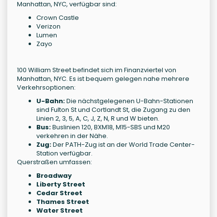
Manhattan, NYC, verfügbar sind:
Crown Castle
Verizon
Lumen
Zayo
100 William Street befindet sich im Finanzviertel von
Manhattan, NYC. Es ist bequem gelegen nahe mehrere
Verkehrsoptionen:
U-Bahn:
Die nächstgelegenen U-Bahn-Stationen
sind Fulton St und Cortlandt St, die Zugang zu den
Linien 2, 3, 5, A, C, J, Z, N, R und W bieten.
Bus:
Buslinien 120, BXM18, M15-SBS und M20
verkehren in der Nähe.
Zug:
Der PATH-Zug ist an der World Trade Center-
Station verfügbar.
Querstraßen umfassen:
Broadway
Liberty Street
Cedar Street
Thames Street
Water Street