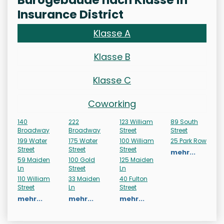
Insurance District
Klasse A
Klasse B
Klasse C
Coworking
140
222
123 William
89 South
Broadway
Broadway
Street
Street
199 Water
175 Water
100 William
25 Park Row
Street
Street
Street
mehr...
59 Maiden
100 Gold
125 Maiden
Ln
Street
Ln
110 William
33 Maiden
40 Fulton
Street
Ln
Street
mehr...
mehr...
mehr...