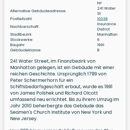
NY
241 Water
Alternative Gebäudeadresse:
St
Postleitzahl:
10038
Insurance
Nachbarschaft:
District
Stadtbezirk:
Manhattan
Stockwerke:
6
Baujahr:
1991
Gebäudeklasse:
B
241 Water Street, im Finanzbezirk von
Manhattan gelegen, ist ein Gebäude mit einer
reichen Geschichte. Ursprünglich 1799 von
Peter Schermerhorn für ein
Schiffsbedarfsgeschäft erbaut, wurde es 1991
von James Polshek und Richard Olcott
umfassend neu errichtet. Bis zu ihrem Umzug im
Jahr 2010 beherbergte das Gebäude das
Seamen's Church Institute von New York und
New Jersey.