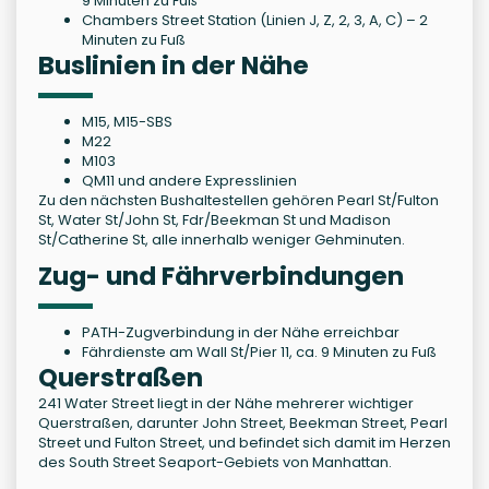
9 Minuten zu Fuß
Chambers Street Station (Linien J, Z, 2, 3, A, C) – 2
Minuten zu Fuß
Buslinien in der Nähe
M15, M15-SBS
M22
M103
QM11 und andere Expresslinien
Zu den nächsten Bushaltestellen gehören Pearl St/Fulton
St, Water St/John St, Fdr/Beekman St und Madison
St/Catherine St, alle innerhalb weniger Gehminuten.
Zug- und Fährverbindungen
PATH-Zugverbindung in der Nähe erreichbar
Fährdienste am Wall St/Pier 11, ca. 9 Minuten zu Fuß
Querstraßen
241 Water Street liegt in der Nähe mehrerer wichtiger
Querstraßen, darunter John Street, Beekman Street, Pearl
Street und Fulton Street, und befindet sich damit im Herzen
des South Street Seaport-Gebiets von Manhattan.