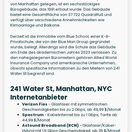
von Manhattan gelegen, ist ein sechsstöckiges
Bürogebäude, das 1991 erbaut wurde. Das Gebäude
bietet eine Gesamtfläche von 37.722 Quadratfuß und
verfügt über verschiedene Annehmlichkeiten wie
Klimaanlage und Balkone.
Derzeit ist die Immobilie vom Blue School, einer K-8-
Privatschule, die von der Blue Man Group gegründet
wurde, belegt. Allerdings wird die Schule das Gebäude
am Ende des akademischen Jahres 2023 verlassen. Zu
den nahegelegenen Büromietern gehören Allied World
Insurance Company und amerikanische Unternehmen,
obwohl spezifische Informationen zu den Mietern von 241
Water St begrenzt sind.
241 Water St, Manhattan, NYC
Internetanbieter
Verizon Fios
- Glasfaser mit symmetrischen
Geschwindigkeiten bis zu 2 Gbps, ab 49,99 $/Monat
Spectrum
- Kabelinternet bis zu 1 Gbps, Tarife ab
44,99 $/Monat
Astound Broadband (RCN)
- Glasfaser/Kabel-
Hybrid mit 1,5 Gbps Geschwindigkeit, ab 35 $/Monat