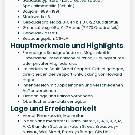
Gebäudetyp: Büro / Loft Creative Space /
Spezialimmobilie (Schule)
Baujahr: 1989 - 1991
Stockwerke: 6
Gebäudegröße: ca. 31.844 bis 37.722 Quadratfuß
Grundstücksgröße: 0,17 Acres (7.473 Quadratfuß)
Gebäudeklasse: B
Bebauungsplan: C6-2A
Hauptmerkmale und Highlights
Ehemaliges Schulgebäude mit Möglichkeit für
Einzelhandel, medizinische Nutzung, Bildungsräume
oder privater Mitgliederclub
Im exklusiven South Street Seaport-Gebiet gelegen,
direkt neben der Seaport-Entwicklung von Howard
Hughes
Innenbereich mit Doppelhöhen und verschiedenen
Außenbereichen
Klimaanlage und Balkon vorhanden
Oberflächenparkplatz verfügbar
Lage und Erreichbarkeit
Viertel: Finanzbezirk, Manhattan
In der Nähe mehrerer U-Bahnlinien: 2, 3, 4, 5, J, Z, M,
A, C, 6 an den Stationen Fulton Street, Broadway-
Nassau, Wall Street, Brooklyn Bridge-City Hall