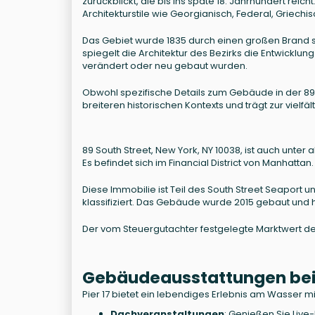
zurückblickt, die bis ins späte 18. Jahrhundert reic
Architekturstile wie Georgianisch, Federal, Griec
Das Gebiet wurde 1835 durch einen großen Brand st
spiegelt die Architektur des Bezirks die Entwicklu
verändert oder neu gebaut wurden.
Obwohl spezifische Details zum Gebäude in der 89 So
breiteren historischen Kontexts und trägt zur vielf
89 South Street, New York, NY 10038, ist auch unter
Es befindet sich im Financial District von Manhattan.
Diese Immobilie ist Teil des South Street Seaport 
klassifiziert. Das Gebäude wurde 2015 gebaut und
Der vom Steuergutachter festgelegte Marktwert der
Gebäudeausstattungen bei 
Pier 17 bietet ein lebendiges Erlebnis am Wasser m
Dachveranstaltungen
: Genießen Sie Live