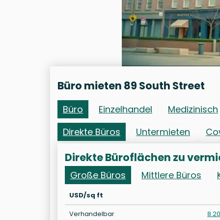
Büro mieten 89 South Street
Büro
Einzelhandel
Medizinisch
Direkte Büros
Untermieten
Co
Direkte Büroflächen zu vermi
Große Büros
Mittlere Büros
USD/sq ft
Verhandelbar
8.2