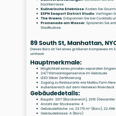
Dachterrasse.
Kulinarische Erlebnisse
: Kosten Sie Gourm
ESPN Seaport District Studio
: Verfolgen 
The Greens
: Entspannen Sie bei Cocktails
Promenade am Wasser
: Spazieren Sie e
Stadtkulisse.
89 South St, Manhattan, NY
Dieses Büro ist Teil eines größeren Komplexes im
umfasst.
Hauptmerkmale:
Möglichkeit eines privaten separaten Einga
24/7 Klimaanlagenservice im Gebäude
LEED Silber Zertifizierung
Zugang zu Restaurants wie Malibu Farm New 
Außenbereich auf dem Heineken Riverdeck
Gebäudedetails:
Baujahr: 2017 (Bürobereich), 2015 (Gesamte
Anzahl der Stockwerke: 4
Gebäudefläche: ca. 23.170 m² (Büro), 22.49
Gebäudeklasse: A (Büro)