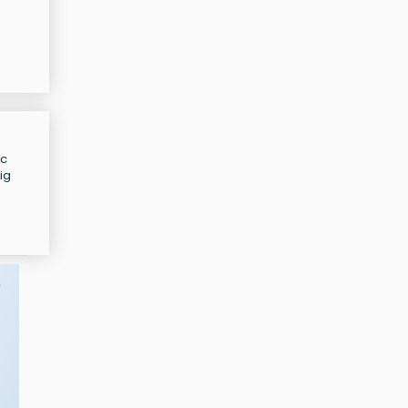
ic
ig
,