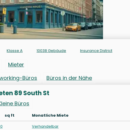
Klasse A
10038 Gebäude
Insurance District
Mieter
working-Büros
Büros in der Nähe
eten 89 South St
Kleine Büros
sq ft
Monatliche Miete
00
Verhandelbar