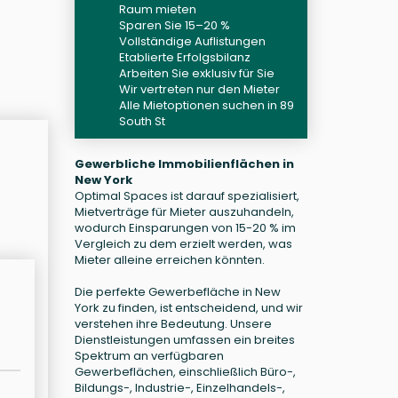
Raum mieten
Sparen Sie 15–20 %
Vollständige Auflistungen
Etablierte Erfolgsbilanz
Arbeiten Sie exklusiv für Sie
Wir vertreten nur den Mieter
Alle Mietoptionen suchen in 89
South St
Gewerbliche Immobilienflächen in
New York
Optimal Spaces ist darauf spezialisiert,
Mietverträge für Mieter auszuhandeln,
wodurch Einsparungen von 15-20 % im
Vergleich zu dem erzielt werden, was
Mieter alleine erreichen könnten.
Die perfekte Gewerbefläche in New
York zu finden, ist entscheidend, und wir
verstehen ihre Bedeutung. Unsere
Dienstleistungen umfassen ein breites
Spektrum an verfügbaren
Gewerbeflächen, einschließlich Büro-,
Bildungs-, Industrie-, Einzelhandels-,