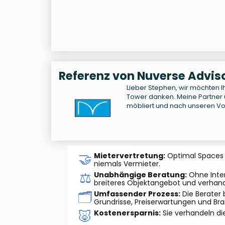
Referenz von Nuverse Adviso
Lieber Stephen, wir möchten Ih
Tower danken. Meine Partner u
möbliert und nach unseren V
🤝
Mietervertretung:
Optimal Spaces ag
niemals Vermieter.
⚖️
Unabhängige Beratung:
Ohne Inter
breiteres Objektangebot und verhand
🗂️
Umfassender Prozess:
Die Berater 
Grundrisse, Preiserwartungen und Br
🐷
Kostenersparnis:
Sie verhandeln di