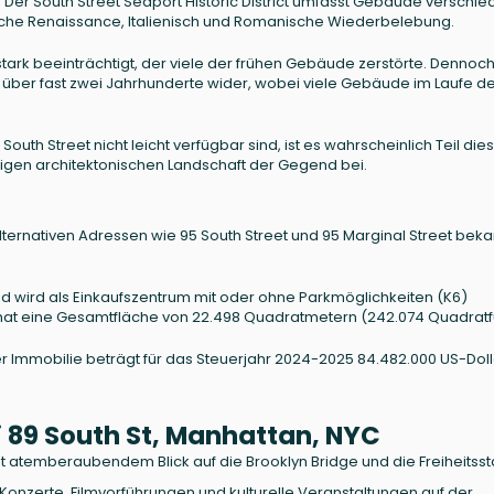
ht. Der South Street Seaport Historic District umfasst Gebäude verschi
hische Renaissance, Italienisch und Romanische Wiederbelebung.
ark beeinträchtigt, der viele der frühen Gebäude zerstörte. Dennoc
ng über fast zwei Jahrhunderte wider, wobei viele Gebäude im Laufe de
uth Street nicht leicht verfügbar sind, ist es wahrscheinlich Teil die
ältigen architektonischen Landschaft der Gegend bei.
 alternativen Adressen wie 95 South Street und 95 Marginal Street beka
und wird als Einkaufszentrum mit oder ohne Parkmöglichkeiten (K6)
 hat eine Gesamtfläche von 22.498 Quadratmetern (242.074 Quadratf
 Immobilie beträgt für das Steuerjahr 2024-2025 84.482.000 US-Doll
89 South St, Manhattan, NYC
it atemberaubendem Blick auf die Brooklyn Bridge und die Freiheitsst
-Konzerte, Filmvorführungen und kulturelle Veranstaltungen auf der