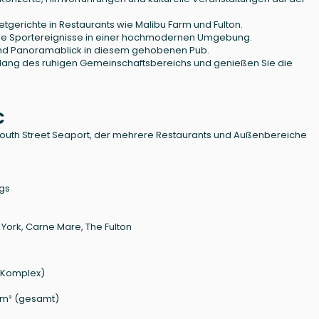
etgerichte in Restaurants wie Malibu Farm und Fulton.
Sie Sportereignisse in einer hochmodernen Umgebung.
 und Panoramablick in diesem gehobenen Pub.
ntlang des ruhigen Gemeinschaftsbereichs und genießen Sie die
C
 South Street Seaport, der mehrere Restaurants und Außenbereiche
ngs
York, Carne Mare, The Fulton
r Komplex)
8 m² (gesamt)