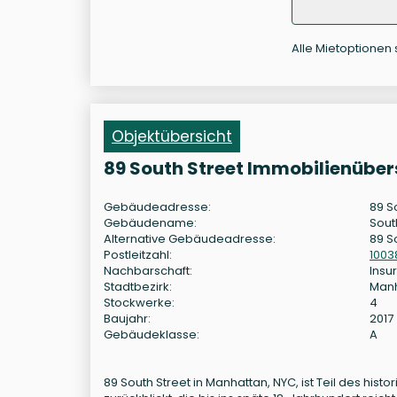
Alle Mietoptionen 
Objektübersicht
89 South Street Immobilienüber
Gebäudeadresse:
89 S
Gebäudename:
Sout
Alternative Gebäudeadresse:
89 S
Postleitzahl:
1003
Nachbarschaft:
Insur
Stadtbezirk:
Man
Stockwerke:
4
Baujahr:
2017
Gebäudeklasse:
A
89 South Street in Manhattan, NYC, ist Teil des his