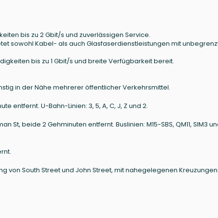
eiten bis zu 2 Gbit/s und zuverlässigen Service.
ietet sowohl Kabel- als auch Glasfaserdienstleistungen mit unbegren
digkeiten bis zu 1 Gbit/s und breite Verfügbarkeit bereit.
nstig in der Nähe mehrerer öffentlicher Verkehrsmittel.
te entfernt. U-Bahn-Linien: 3, 5, A, C, J, Z und 2.
an St, beide 2 Gehminuten entfernt. Buslinien: M15-SBS, QM11, SIM3 u
rnt.
ung von South Street und John Street, mit nahegelegenen Kreuzungen