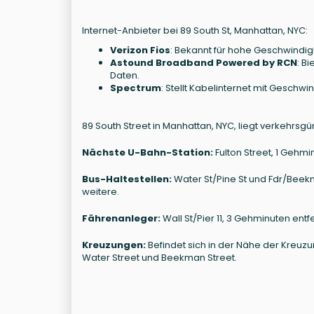
Internet-Anbieter bei 89 South St, Manhattan, NYC:
Verizon Fios
: Bekannt für hohe Geschwindigk
Astound Broadband Powered by RCN
: B
Daten.
Spectrum
: Stellt Kabelinternet mit Geschwin
89 South Street in Manhattan, NYC, liegt verkehrsgü
Nächste U-Bahn-Station:
Fulton Street, 1 Gehminu
Bus-Haltestellen:
Water St/Pine St und Fdr/Beekm
weitere.
Fährenanleger:
Wall St/Pier 11, 3 Gehminuten entfe
Kreuzungen:
Befindet sich in der Nähe der Kreuz
Water Street und Beekman Street.