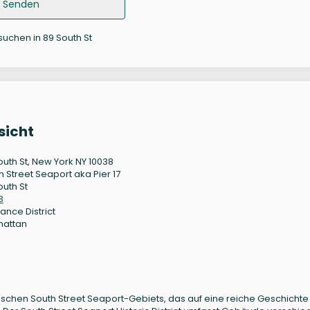
Senden
suchen in 89 South St
sicht
outh St, New York NY 10038
h Street Seaport aka Pier 17
outh St
8
ance District
hattan
torischen South Street Seaport-Gebiets, das auf eine reiche Geschichte