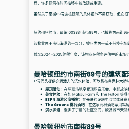
程，许多建筑在时间推移中被改建或重建。
虽然关于南街89号这栋建筑的具体细节不易获取，但它
纽约州纽约市，邮编10038的南街89号，也被称为南街
该物业属于南街海港的一部分，被归类为带或不带停车场的购
截至2024–2025纳税年度，该物业在税务评估中的市场价值
曼哈顿纽约市南街89号的建筑配
17号码头提供充满活力的滨水体验，可欣赏布鲁克林大桥
屋顶活动
：在屋顶场地享受现场音乐会、电影放映
美食体验
：在如 Malibu Farm 和 The Fulto
ESPN 海港区演播室
：在先进的设施中欣赏体育赛
The Greens 露台酒吧
：在这家高档酒吧享用鸡
滨水步道
：漫步于宁静的社区空间，欣赏城市天际
曼哈顿纽约市南街89号