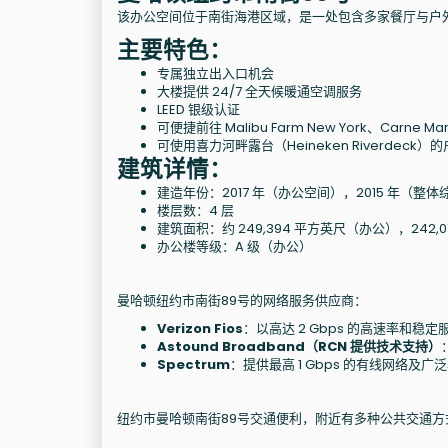
该办公空间位于南街海港区域，是一处包含多家餐厅与户
主要特色：
专属独立出入口机会
大楼提供 24/7 全天候暖通空调服务
LEED 银级认证
可便捷前往 Malibu Farm New York、Carne Ma
可使用喜力河畔露台（Heineken Riverdeck）
建筑详情：
建造年份：2017 年（办公空间），2015 年（整体
楼层数：4 层
建筑面积：约 249,394 平方英尺（办公），242,
办公楼等级：A 级（办公）
曼哈顿纽约市南街89号的网络服务供应商：
Verizon Fios
：以高达 2 Gbps 的高速率和稳
Astound Broadband（RCN 提供技术支持）
Spectrum
：提供最高 1 Gbps 的有线网络及广
纽约市曼哈顿南街89号交通便利，附近有多种公共交通方