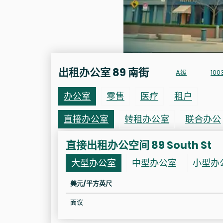
出租办公室 89 南街
A级
10
办公室
零售
医疗
租户
直接办公室
转租办公室
联合办公
直接出租办公空间 89 South St
大型办公室
中型办公室
小型办
美元/平方英尺
面议