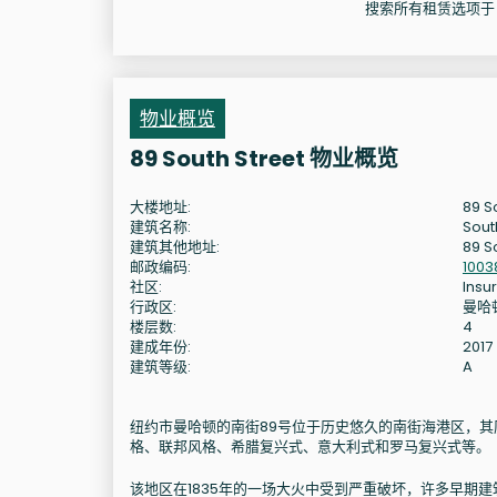
搜索所有租赁选项于 89 
物业概览
89 South Street 物业概览
大楼地址:
89 S
建筑名称:
Sout
建筑其他地址:
89 S
邮政编码:
1003
社区:
Insur
行政区:
曼哈
楼层数:
4
建成年份:
2017
建筑等级:
A
纽约市曼哈顿的南街89号位于历史悠久的南街海港区，其
格、联邦风格、希腊复兴式、意大利式和罗马复兴式等。
该地区在1835年的一场大火中受到严重破坏，许多早期