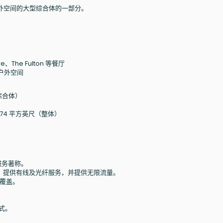
外空间的大型综合体的一部分。
re、The Fulton 等餐厅
的户外空间
综合体）
074 平方英尺（整体）
定服务著称。
：提供有线及光纤服务，并提供无限流量。
泛覆盖。
式。