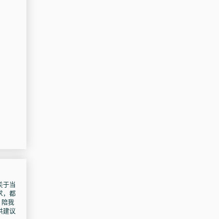
关于当
求，都
 陪我
供建议