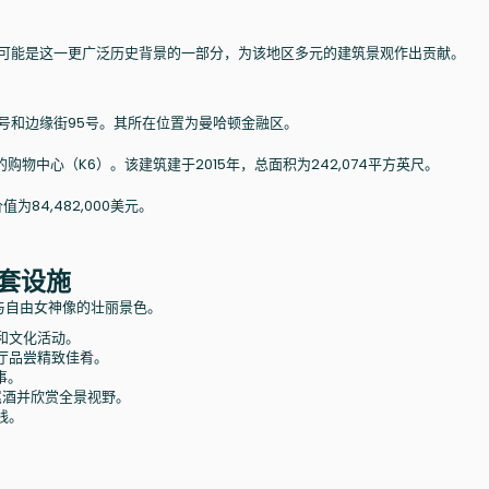
很可能是这一更广泛历史背景的一部分，为该地区多元的建筑景观作出贡献。
95号和边缘街95号。其所在位置为曼哈顿金融区。
物中心（K6）。该建筑建于2015年，总面积为242,074平方英尺。
为84,482,000美元。
套设施
与自由女神像的壮丽景色。
和文化活动。
n 等餐厅品尝精致佳肴。
事。
尾酒并欣赏全景视野。
线。