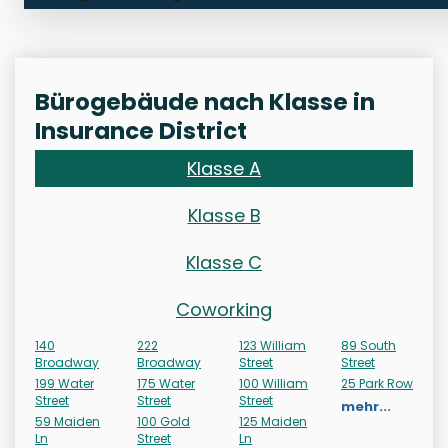
Bürogebäude nach Klasse in
Insurance District
Klasse A
Klasse B
Klasse C
Coworking
140
222
123 William
89 South
Broadway
Broadway
Street
Street
199 Water
175 Water
100 William
25 Park Row
Street
Street
Street
mehr...
59 Maiden
100 Gold
125 Maiden
Ln
Street
Ln