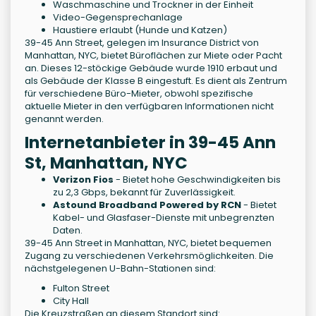
Waschmaschine und Trockner in der Einheit
Video-Gegensprechanlage
Haustiere erlaubt (Hunde und Katzen)
39-45 Ann Street, gelegen im Insurance District von
Manhattan, NYC, bietet Büroflächen zur Miete oder Pacht
an. Dieses 12-stöckige Gebäude wurde 1910 erbaut und
als Gebäude der Klasse B eingestuft. Es dient als Zentrum
für verschiedene Büro-Mieter, obwohl spezifische
aktuelle Mieter in den verfügbaren Informationen nicht
genannt werden.
Internetanbieter in 39-45 Ann
St, Manhattan, NYC
Verizon Fios
- Bietet hohe Geschwindigkeiten bis
zu 2,3 Gbps, bekannt für Zuverlässigkeit.
Astound Broadband Powered by RCN
- Bietet
Kabel- und Glasfaser-Dienste mit unbegrenzten
Daten.
39-45 Ann Street in Manhattan, NYC, bietet bequemen
Zugang zu verschiedenen Verkehrsmöglichkeiten. Die
nächstgelegenen U-Bahn-Stationen sind:
Fulton Street
City Hall
Die Kreuzstraßen an diesem Standort sind: