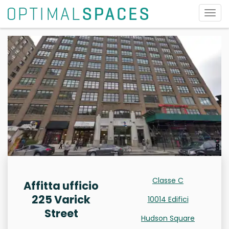
Attiv
la
navi
Classe C
Affitta ufficio
225 Varick
10014 Edifici
Street
Hudson Square