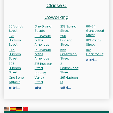
Classe C
Coworking
75 Varick
One Grand
233 Spring
60-74
Street
Strada
Street
Gansevoort
Street
375
101 Avenue
250
Hudson
of the
Hudson
163 Varick
Street
Americas
Street
Street
345
161 Avenue
555
102
Hudson
of the
Greenwich
Charlton St
Street
Americas
Street
altri...
395
315 Hudson
2
Hudson
Street
Gansevoort
Street
Street
160-172
One Soho
Varick
261 Hudson
Square
Street
St
altri...
altri...
altri...