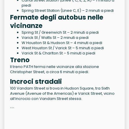
Canal Street Station (Linee 1, C, E, 2, A) – 1 minuto a
piedi
Spring Street Station (Linee C, E) – 2 minuti a piedi
Fermate degli autobus nelle
vicinanze
Spring St / Greenwich St – 2 minuti a piedi
Varick St / Watts St – 2 minuti a piedi
W Houston St & Hudson St – 4 minuti a piedi
West Houston St / Varick St – 5 minuti a piedi
Varick St & Charlton St – 5 minuti a piedi
Treno
Il treno PATH ferma nelle vicinanze alla stazione
Christopher Street, a circa 6 minuti a piedi.
Incroci stradali
100 Vandam Street si trova in Hudson Square, tra Sixth
Avenue (Avenue of the Americas) e Varick Street, vicino
all’incrocio con Vandam Street stessa.
```