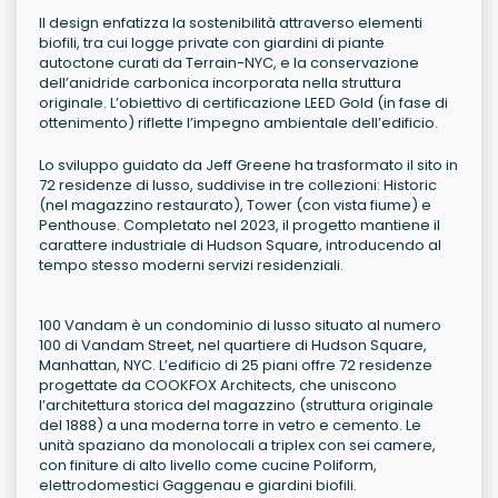
Il design enfatizza la sostenibilità attraverso elementi
biofili, tra cui logge private con giardini di piante
autoctone curati da Terrain-NYC, e la conservazione
dell’anidride carbonica incorporata nella struttura
originale. L’obiettivo di certificazione LEED Gold (in fase di
ottenimento) riflette l’impegno ambientale dell’edificio.
Lo sviluppo guidato da Jeff Greene ha trasformato il sito in
72 residenze di lusso, suddivise in tre collezioni: Historic
(nel magazzino restaurato), Tower (con vista fiume) e
Penthouse. Completato nel 2023, il progetto mantiene il
carattere industriale di Hudson Square, introducendo al
tempo stesso moderni servizi residenziali.
100 Vandam è un condominio di lusso situato al numero
100 di Vandam Street, nel quartiere di Hudson Square,
Manhattan, NYC. L’edificio di 25 piani offre 72 residenze
progettate da COOKFOX Architects, che uniscono
l’architettura storica del magazzino (struttura originale
del 1888) a una moderna torre in vetro e cemento. Le
unità spaziano da monolocali a triplex con sei camere,
con finiture di alto livello come cucine Poliform,
elettrodomestici Gaggenau e giardini biofili.