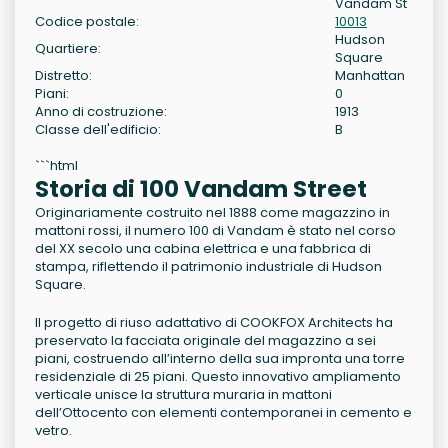
Vandam St
Codice postale:
10013
Hudson
Quartiere:
Square
Distretto:
Manhattan
Piani:
0
Anno di costruzione:
1913
Classe dell'edificio:
B
```html
Storia di 100 Vandam Street
Originariamente costruito nel 1888 come magazzino in
mattoni rossi, il numero 100 di Vandam è stato nel corso
del XX secolo una cabina elettrica e una fabbrica di
stampa, riflettendo il patrimonio industriale di Hudson
Square.
Il progetto di riuso adattativo di COOKFOX Architects ha
preservato la facciata originale del magazzino a sei
piani, costruendo all’interno della sua impronta una torre
residenziale di 25 piani. Questo innovativo ampliamento
verticale unisce la struttura muraria in mattoni
dell’Ottocento con elementi contemporanei in cemento e
vetro.