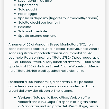
Lavanderia in edificio
Superintend
Sala pacchi
Parcheggio
Spazio di deposito (frigorifero, armadietti/gabbie)
Saletta giochi per bambini
Palestra
Sala multimediale
Spazio esterno comune
Al numero 100 di Vandam Street, Manhattan, NYC, non
sono elencati specifici uffici in affitto. Tuttavia, nella zona si
sono registrate importanti transazioni immobiliari. Ad
esempio, Pearson Inc. ha affittato 271.247 piedi quadrati al
330 di Hudson Street, e Tory Burch ha affittato 80.000 piedi
quadrati al 350 di Hudson Street. Anche Waterfront Media
ha affittato 36.400 piedi quadrati nelle vicinanze.
I residenti di 100 Vandam St, Manhattan, NYC, possono
accedere a una vasta gamma di servizi internet. Ecco
alcuni dei provider disponibili nella zona:
Verizon
: Nota per la fibra ottica, Verizon offre
velocità fino a 2,3 Gbps. È disponibile in gran parte
di Manhattan, inclusa parte del West Village, ma la