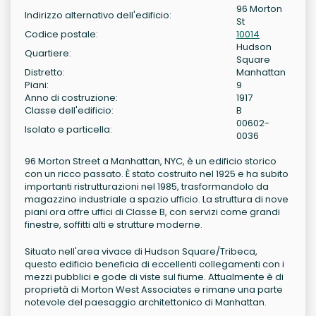
96 Morton
Indirizzo alternativo dell'edificio:
St
Codice postale:
10014
Hudson
Quartiere:
Square
Distretto:
Manhattan
Piani:
9
Anno di costruzione:
1917
Classe dell'edificio:
B
00602-
Isolato e particella:
0036
96 Morton Street a Manhattan, NYC, è un edificio storico
con un ricco passato. È stato costruito nel 1925 e ha subito
importanti ristrutturazioni nel 1985, trasformandolo da
magazzino industriale a spazio ufficio. La struttura di nove
piani ora offre uffici di Classe B, con servizi come grandi
finestre, soffitti alti e strutture moderne.
Situato nell'area vivace di Hudson Square/Tribeca,
questo edificio beneficia di eccellenti collegamenti con i
mezzi pubblici e gode di viste sul fiume. Attualmente è di
proprietà di Morton West Associates e rimane una parte
notevole del paesaggio architettonico di Manhattan.