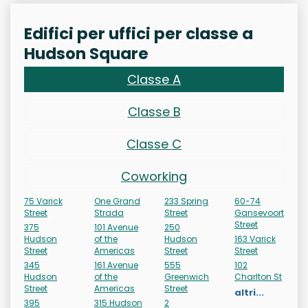
Edifici per uffici per classe a
Hudson Square
Classe A
Classe B
Classe C
Coworking
75 Varick
One Grand
233 Spring
60-74
Street
Strada
Street
Gansevoort
Street
375
101 Avenue
250
Hudson
of the
Hudson
163 Varick
Street
Americas
Street
Street
345
161 Avenue
555
102
Hudson
of the
Greenwich
Charlton St
Street
Americas
Street
altri...
395
315 Hudson
2