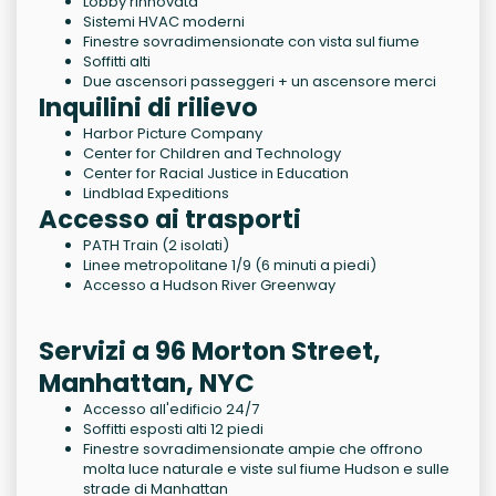
Lobby rinnovata
Sistemi HVAC moderni
Finestre sovradimensionate con vista sul fiume
Soffitti alti
Due ascensori passeggeri + un ascensore merci
Inquilini di rilievo
Harbor Picture Company
Center for Children and Technology
Center for Racial Justice in Education
Lindblad Expeditions
Accesso ai trasporti
PATH Train (2 isolati)
Linee metropolitane 1/9 (6 minuti a piedi)
Accesso a Hudson River Greenway
Servizi a 96 Morton Street,
Manhattan, NYC
Accesso all'edificio 24/7
Soffitti esposti alti 12 piedi
Finestre sovradimensionate ampie che offrono
molta luce naturale e viste sul fiume Hudson e sulle
strade di Manhattan