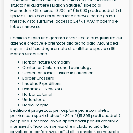
situato nel quartiere Hudson Square/Tribeca di
Manhattan. Offre circa 10.700 m² (115.000 piedi quadrati) di
spazio ufficio con caratteristiche notevoli come grandi
finestre, vista sul fiume, accesso 24/7, HVAC moderno e
lobby rinnovate.
L'edificio ospita una gamma diversificata di inquilini tra cui
aziende creative e orientate alla tecnologia. Alcuni degli
inquilini d'ufficio degni di nota che affittano spazio a 96
Morton Street sono:
Harbor Picture Company
Center for Children and Technology
Center for Racial Justice in Education
Border Crossers
Lindblad Expeditions
Dynamex – New York
Harbor Editorial
Understood
Noble People
L'edificio è progettato per ospitare piani completi o
parziali con spazi di circa 1.430 m² (15.395 piedi quadrati)
per piano. Presenta layout aperti adatti per usi creativi o
intensivi d'ufficio, con servizi che includono più uffici
privati, sale conferenze, soffitti alti e ampia luce naturale.