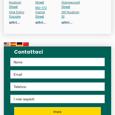
Hudson
Street
Gansevoort
Street
Street
160-172
One Soho
Varick
261 Hudson
Square
Street
St
altri...
altri...
altri...
Contattaci
Invia