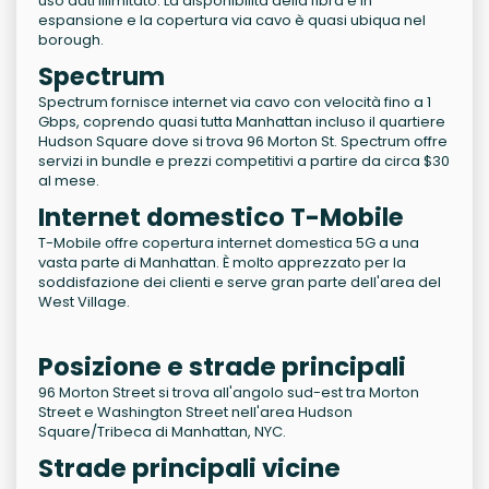
uso dati illimitato. La disponibilità della fibra è in
espansione e la copertura via cavo è quasi ubiqua nel
borough.
Spectrum
Spectrum fornisce internet via cavo con velocità fino a 1
Gbps, coprendo quasi tutta Manhattan incluso il quartiere
Hudson Square dove si trova 96 Morton St. Spectrum offre
servizi in bundle e prezzi competitivi a partire da circa $30
al mese.
Internet domestico T-Mobile
T-Mobile offre copertura internet domestica 5G a una
vasta parte di Manhattan. È molto apprezzato per la
soddisfazione dei clienti e serve gran parte dell'area del
West Village.
Posizione e strade principali
96 Morton Street si trova all'angolo sud-est tra Morton
Street e Washington Street nell'area Hudson
Square/Tribeca di Manhattan, NYC.
Strade principali vicine