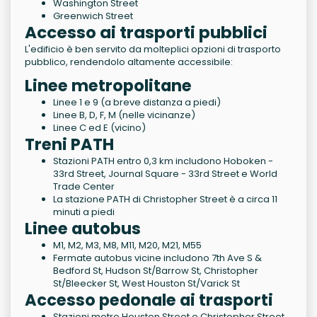
Washington Street
Greenwich Street
Accesso ai trasporti pubblici
L'edificio è ben servito da molteplici opzioni di trasporto
pubblico, rendendolo altamente accessibile:
Linee metropolitane
Linee 1 e 9 (a breve distanza a piedi)
Linee B, D, F, M (nelle vicinanze)
Linee C ed E (vicino)
Treni PATH
Stazioni PATH entro 0,3 km includono Hoboken -
33rd Street, Journal Square - 33rd Street e World
Trade Center
La stazione PATH di Christopher Street è a circa 11
minuti a piedi
Linee autobus
M1, M2, M3, M8, M11, M20, M21, M55
Fermate autobus vicine includono 7th Ave S &
Bedford St, Hudson St/Barrow St, Christopher
St/Bleecker St, West Houston St/Varick St
Accesso pedonale ai trasporti
Stazioni metro Houston Street e Christopher Street