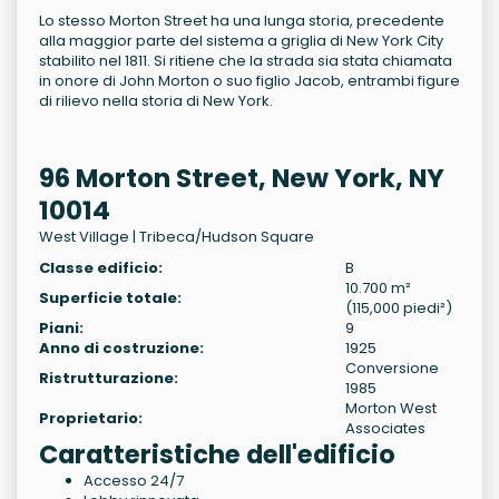
Lo stesso Morton Street ha una lunga storia, precedente
alla maggior parte del sistema a griglia di New York City
stabilito nel 1811. Si ritiene che la strada sia stata chiamata
in onore di John Morton o suo figlio Jacob, entrambi figure
di rilievo nella storia di New York.
96 Morton Street, New York, NY
10014
West Village | Tribeca/Hudson Square
Classe edificio:
B
10.700 m²
Superficie totale:
(115,000 piedi²)
Piani:
9
Anno di costruzione:
1925
Conversione
Ristrutturazione:
1985
Morton West
Proprietario:
Associates
Caratteristiche dell'edificio
Accesso 24/7