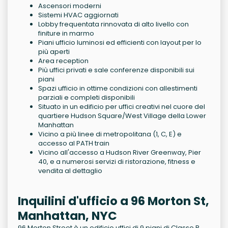
Ascensori moderni
Sistemi HVAC aggiornati
Lobby frequentata rinnovata di alto livello con
finiture in marmo
Piani ufficio luminosi ed efficienti con layout per lo
più aperti
Area reception
Più uffici privati e sale conferenze disponibili sui
piani
Spazi ufficio in ottime condizioni con allestimenti
parziali e completi disponibili
Situato in un edificio per uffici creativi nel cuore del
quartiere Hudson Square/West Village della Lower
Manhattan
Vicino a più linee di metropolitana (1, C, E) e
accesso al PATH train
Vicino all'accesso a Hudson River Greenway, Pier
40, e a numerosi servizi di ristorazione, fitness e
vendita al dettaglio
Inquilini d'ufficio a 96 Morton St,
Manhattan, NYC
96 Morton Street è un edificio uffici di 9 piani di Classe B