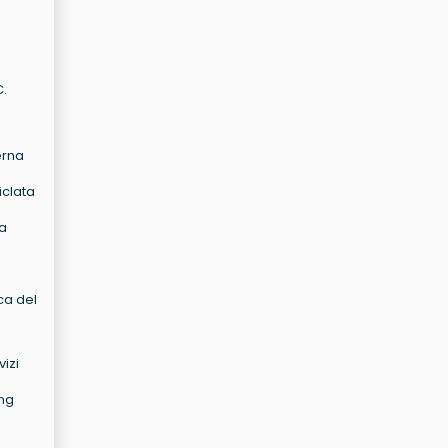
C.
erna
iclata
ta
ica del
vizi
ing