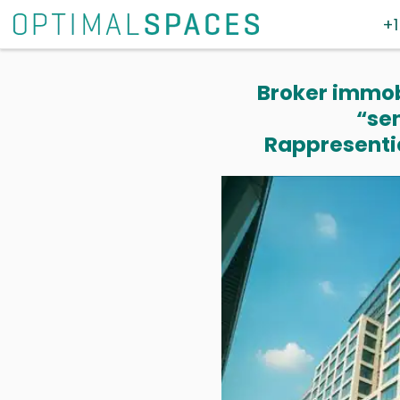
+1
Broker immobi
“se
Rappresentia