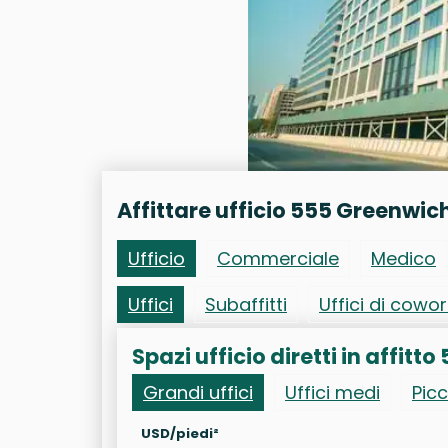
Affittare ufficio 555 Greenwic
Ufficio
Commerciale
Medico
Uffici
Subaffitti
Uffici di cowo
Spazi ufficio diretti in affit
Grandi uffici
Uffici medi
Picc
USD/piedi²