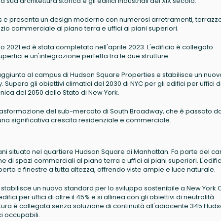
a sua architettura storica e gli edifici industriali del XIX secolo.
ts e presenta un design moderno con numerosi arretramenti, terrazz
azio commerciale al piano terra e uffici ai piani superiori.
io 2021 ed è stata completata nell'aprile 2023. L'edificio è collegato
erfici e un'integrazione perfetta tra le due strutture.
ggiunta al campus di Hudson Square Properties e stabilisce un nuov
upera gli obiettivi climatici del 2030 di NYC per gli edifici per uffici di
rbonica del 2050 dello Stato di New York.
ia trasformazione del sub-mercato di South Broadway, che è passato d
una significativa crescita residenziale e commerciale.
 piani situato nel quartiere Hudson Square di Manhattan. Fa parte del 
 spazi commerciali al piano terra e uffici ai piani superiori. L'edifi
rto e finestre a tutta altezza, offrendo viste ampie e luce naturale.
stabilisce un nuovo standard per lo sviluppo sostenibile a New York C
ifici per uffici di oltre il 45% e si allinea con gli obiettivi di neutralità
ttura è collegata senza soluzione di continuità all'adiacente 345 Hud
i occupabili.