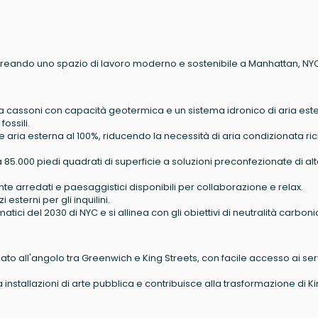
creando uno spazio di lavoro moderno e sostenibile a Manhattan, NY
cassoni con capacità geotermica e un sistema idronico di aria est
ossili.
 aria esterna al 100%, riducendo la necessità di aria condizionata ric
a 85.000 piedi quadrati di superficie a soluzioni preconfezionate di al
 arredati e paesaggistici disponibili per collaborazione e relax.
esterni per gli inquilini.
matici del 2030 di NYC e si allinea con gli obiettivi di neutralità carbon
uato all'angolo tra Greenwich e King Streets, con facile accesso ai ser
installazioni di arte pubblica e contribuisce alla trasformazione di K