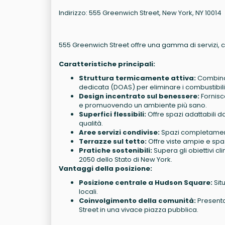
Indirizzo: 555 Greenwich Street, New York, NY 10014
555 Greenwich Street offre una gamma di servizi, 
Caratteristiche principali:
Struttura termicamente attiva:
Combina 
dedicata (DOAS) per eliminare i combustibili f
Design incentrato sul benessere:
Fornisce
e promuovendo un ambiente più sano.
Superfici flessibili:
Offre spazi adattabili d
qualità.
Aree servizi condivise:
Spazi completamente
Terrazze sul tetto:
Offre viste ampie e spazi 
Pratiche sostenibili:
Supera gli obiettivi cli
2050 dello Stato di New York.
Vantaggi della posizione:
Posizione centrale a Hudson Square:
Sit
locali.
Coinvolgimento della comunità:
Presenta 
Street in una vivace piazza pubblica.