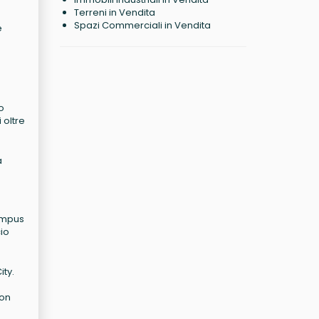
Terreni in Vendita
Spazi Commerciali in Vendita
e
o
 oltre
a
campus
cio
ity.
son