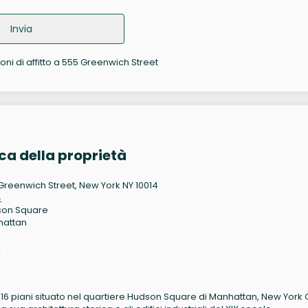
Invia
oni di affitto a 555 Greenwich Street
a della proprietà
Greenwich Street, New York NY 10014
4
son Square
hattan
2
16 piani situato nel quartiere Hudson Square di Manhattan, New York C