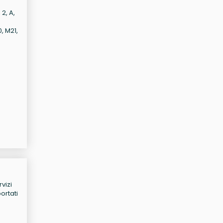
2, A,
, M21,
vizi
ortati