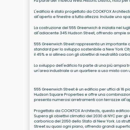
Fa parte del Tribeca West Historic District, noto per l
L'edificio è stato progettato da COOKFOX Architec
all'aperto e finestre a tutta altezza. Include uno sp
La costruzione del 555 Greenwich è iniziata nel lugl
all'adiacente 345 Hudson Street, offrendo ampie sup
555 Greenwich Street rappresenta un importante a
standard per lo sviluppo sostenibile a New York City. S
il 45% e si allinea con gli obiettivi di neutralità ca
Lo sviluppo dell'edificio fa parte di una più amp
un'area industriale a un quartiere a uso misto con 
555 Greenwich Street è un edificio per uffici di 16
Hudson Square Properties e offre una combinazione di
presenta numerosi arretramenti con terrazze all'ape
Progettato da COOKFOX Architects, questo edificio 
Supera gli obiettivi climatici del 2030 di NYC per gli ed
carbonica del 2050 dello Stato di New York. La stru
Street su quasi ogni piano, offrendo grandi superfic