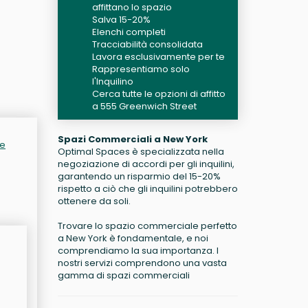
affittano lo spazio
Salva 15-20%
Elenchi completi
Tracciabilità consolidata
Lavora esclusivamente per te
Rappresentiamo solo
l'Inquilino
Cerca tutte le opzioni di affitto
a 555 Greenwich Street
Spazi Commerciali a New York
re
Optimal Spaces è specializzata nella
negoziazione di accordi per gli inquilini,
garantendo un risparmio del 15-20%
rispetto a ciò che gli inquilini potrebbero
ottenere da soli.
Trovare lo spazio commerciale perfetto
a New York è fondamentale, e noi
comprendiamo la sua importanza. I
nostri servizi comprendono una vasta
gamma di spazi commerciali