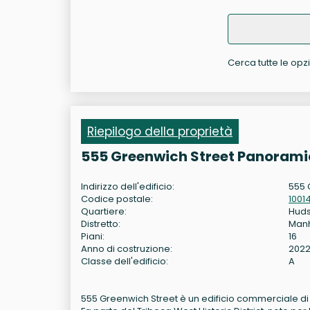
Cerca tutte le opzi
Riepilogo della proprietà
555 Greenwich Street Panoramic
Indirizzo dell'edificio:
555 
Codice postale:
1001
Quartiere:
Hud
Distretto:
Man
Piani:
16
Anno di costruzione:
202
Classe dell'edificio:
A
555 Greenwich Street è un edificio commerciale di 