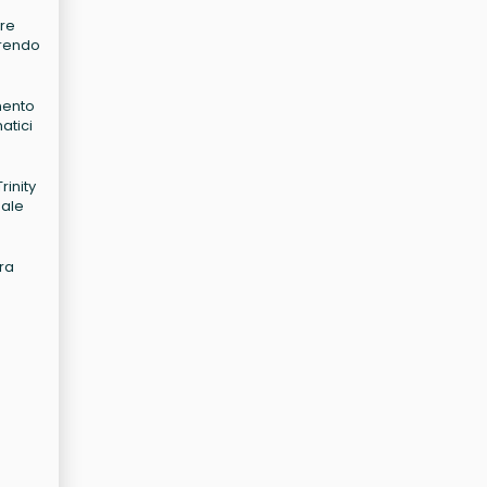
bre
frendo
mento
atici
rinity
uale
ura