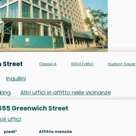
h Street
Classe A
10014 Edifici
Hudson Squa
Inquilini
rking
Altri uffici in affitto nelle vicinanze
to 555 Greenwich Street
oli uffici
piedi²
Affitto mensile