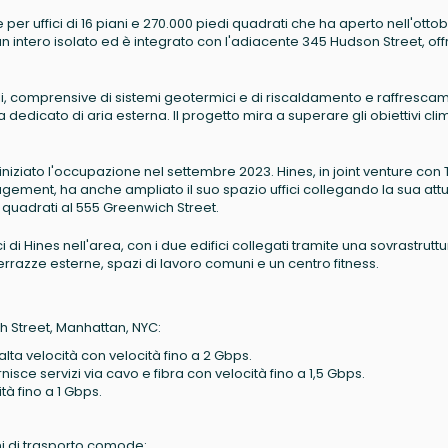
er uffici di 16 piani e 270.000 piedi quadrati che ha aperto nell'otto
n intero isolato ed è integrato con l'adiacente 345 Hudson Street, of
ali, comprensive di sistemi geotermici e di riscaldamento e raffresca
dedicato di aria esterna. Il progetto mira a superare gli obiettivi clim
 iniziato l'occupazione nel settembre 2023. Hines, in joint venture con T
ement, ha anche ampliato il suo spazio uffici collegando la sua att
i quadrati al 555 Greenwich Street.
i Hines nell'area, con i due edifici collegati tramite una sovrastrutt
errazze esterne, spazi di lavoro comuni e un centro fitness.
ch Street, Manhattan, NYC:
d alta velocità con velocità fino a 2 Gbps.
rnisce servizi via cavo e fibra con velocità fino a 1,5 Gbps.
tà fino a 1 Gbps.
ni di trasporto comode: