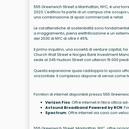
555 Greenwich Street a Manhattan, NYC, è una torre p
2023. L'edificio fa parte di un campus che occupa u
una combinazione di spazi commerciali e retail.
Le caratteristiche di sostenibilità sono fondament
a irraggiamento, piena elettrificazione e un sistema 
del 2030 di NYC di oltre il 45%.
Il primo inquilino, una società di venture capital, ha
Church Wall Street e Norges Bank Investment Manag
sede al 345 Hudson Street con ulteriori 15.000 pied
Questa espansione quasi raddoppia lo spazio uffici d
orizzontale. Il complesso dispone di servizi come t
Fornitori di internet disponibili presso 555 Greenwi
Verizon Fios
: Offre internet in fibra ottica a
Astound Broadband Powered by RCN
: Fo
Spectrum
: Offre internet via cavo con veloci
555 Greenwich Street, Manhattan, NYC, offre opzio