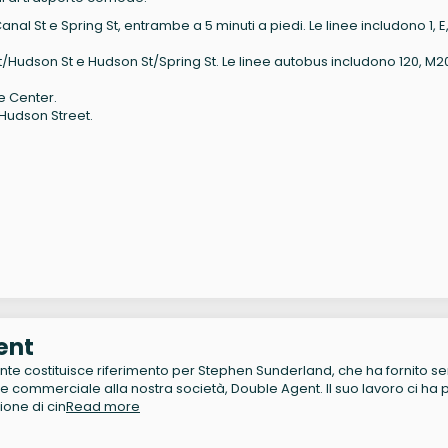
anal St e Spring St, entrambe a 5 minuti a piedi. Le linee includono 1, E, 
/Hudson St e Hudson St/Spring St. Le linee autobus includono 120, M20
e Center.
 Hudson Street.
ent
te costituisce riferimento per Stephen Sunderland, che ha fornito ser
 commerciale alla nostra società, Double Agent. Il suo lavoro ci ha p
ione di cin
Read more