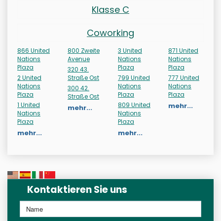
Klasse C
Coworking
866 United
800 Zweite
3 United
871 United
Nations
Avenue
Nations
Nations
Plaza
Plaza
Plaza
320 43.
2 United
Straße Ost
799 United
777 United
Nations
Nations
Nations
300 42.
Plaza
Plaza
Plaza
Straße Ost
1 United
809 United
mehr...
mehr...
Nations
Nations
Plaza
Plaza
mehr...
mehr...
Kontaktieren Sie uns