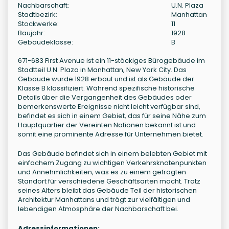
Nachbarschaft:
U.N. Plaza
Stadtbezirk:
Manhattan
Stockwerke:
11
Baujahr:
1928
Gebäudeklasse:
B
671-683 First Avenue ist ein 11-stöckiges Bürogebäude im
Stadtteil U.N. Plaza in Manhattan, New York City. Das
Gebäude wurde 1928 erbaut und ist als Gebäude der
Klasse B klassifiziert. Während spezifische historische
Details über die Vergangenheit des Gebäudes oder
bemerkenswerte Ereignisse nicht leicht verfügbar sind,
befindet es sich in einem Gebiet, das für seine Nähe zum
Hauptquartier der Vereinten Nationen bekannt ist und
somit eine prominente Adresse für Unternehmen bietet.
Das Gebäude befindet sich in einem belebten Gebiet mit
einfachem Zugang zu wichtigen Verkehrsknotenpunkten
und Annehmlichkeiten, was es zu einem gefragten
Standort für verschiedene Geschäftsarten macht. Trotz
seines Alters bleibt das Gebäude Teil der historischen
Architektur Manhattans und trägt zur vielfältigen und
lebendigen Atmosphäre der Nachbarschaft bei.
Adressinformationen: