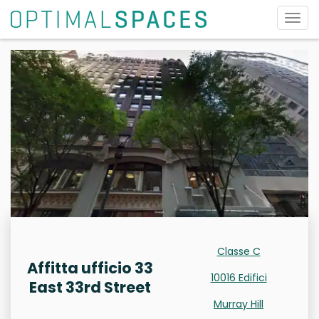
Attiv
la
navi
Classe C
Affitta ufficio 33
10016 Edifici
East 33rd Street
Murray Hill