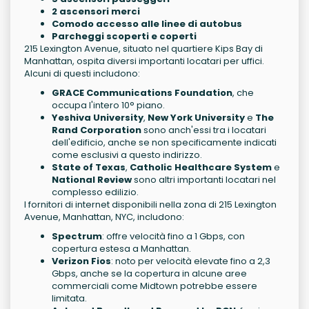
2 ascensori merci
Comodo accesso alle linee di autobus
Parcheggi scoperti e coperti
215 Lexington Avenue, situato nel quartiere Kips Bay di
Manhattan, ospita diversi importanti locatari per uffici.
Alcuni di questi includono:
GRACE Communications Foundation
, che
occupa l'intero 10° piano.
Yeshiva University
,
New York University
e
The
Rand Corporation
sono anch'essi tra i locatari
dell'edificio, anche se non specificamente indicati
come esclusivi a questo indirizzo.
State of Texas
,
Catholic Healthcare System
e
National Review
sono altri importanti locatari nel
complesso edilizio.
I fornitori di internet disponibili nella zona di 215 Lexington
Avenue, Manhattan, NYC, includono:
Spectrum
: offre velocità fino a 1 Gbps, con
copertura estesa a Manhattan.
Verizon Fios
: noto per velocità elevate fino a 2,3
Gbps, anche se la copertura in alcune aree
commerciali come Midtown potrebbe essere
limitata.