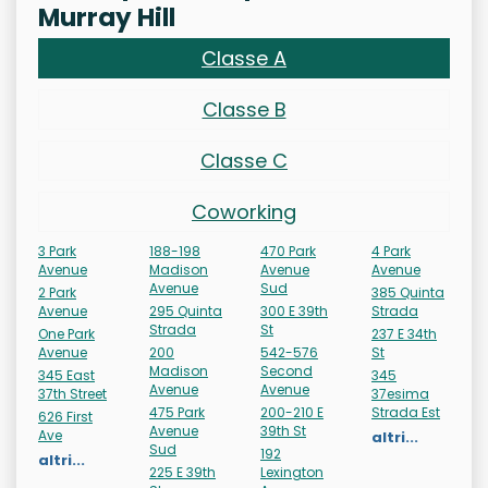
Murray Hill
Classe A
Classe B
Classe C
Coworking
3 Park
188-198
470 Park
4 Park
Avenue
Madison
Avenue
Avenue
Avenue
Sud
2 Park
385 Quinta
Avenue
295 Quinta
300 E 39th
Strada
Strada
St
One Park
237 E 34th
Avenue
200
542-576
St
Madison
Second
345 East
345
Avenue
Avenue
37th Street
37esima
475 Park
200-210 E
Strada Est
626 First
Avenue
39th St
Ave
altri...
Sud
192
altri...
225 E 39th
Lexington