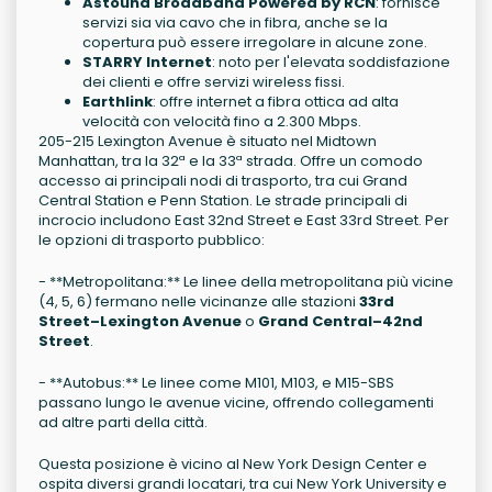
Astound Broadband Powered by RCN
: fornisce
servizi sia via cavo che in fibra, anche se la
copertura può essere irregolare in alcune zone.
STARRY Internet
: noto per l'elevata soddisfazione
dei clienti e offre servizi wireless fissi.
Earthlink
: offre internet a fibra ottica ad alta
velocità con velocità fino a 2.300 Mbps.
205-215 Lexington Avenue è situato nel Midtown
Manhattan, tra la 32ª e la 33ª strada. Offre un comodo
accesso ai principali nodi di trasporto, tra cui Grand
Central Station e Penn Station. Le strade principali di
incrocio includono East 32nd Street e East 33rd Street. Per
le opzioni di trasporto pubblico:
- **Metropolitana:** Le linee della metropolitana più vicine
(4, 5, 6) fermano nelle vicinanze alle stazioni
33rd
Street–Lexington Avenue
o
Grand Central–42nd
Street
.
- **Autobus:** Le linee come M101, M103, e M15-SBS
passano lungo le avenue vicine, offrendo collegamenti
ad altre parti della città.
Questa posizione è vicino al New York Design Center e
ospita diversi grandi locatari, tra cui New York University e