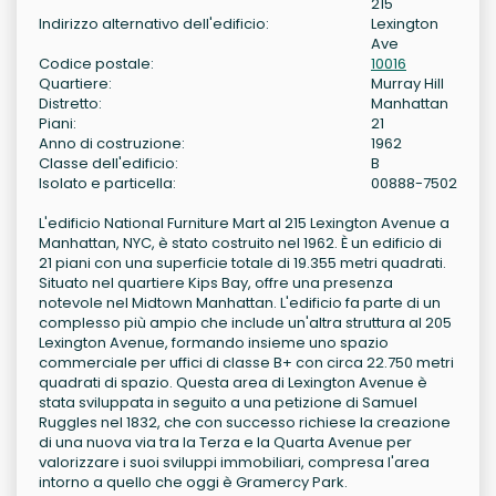
215
Indirizzo alternativo dell'edificio:
Lexington
Ave
Codice postale:
10016
Quartiere:
Murray Hill
Distretto:
Manhattan
Piani:
21
Anno di costruzione:
1962
Classe dell'edificio:
B
Isolato e particella:
00888-7502
L'edificio National Furniture Mart al 215 Lexington Avenue a
Manhattan, NYC, è stato costruito nel 1962. È un edificio di
21 piani con una superficie totale di 19.355 metri quadrati.
Situato nel quartiere Kips Bay, offre una presenza
notevole nel Midtown Manhattan. L'edificio fa parte di un
complesso più ampio che include un'altra struttura al 205
Lexington Avenue, formando insieme uno spazio
commerciale per uffici di classe B+ con circa 22.750 metri
quadrati di spazio. Questa area di Lexington Avenue è
stata sviluppata in seguito a una petizione di Samuel
Ruggles nel 1832, che con successo richiese la creazione
di una nuova via tra la Terza e la Quarta Avenue per
valorizzare i suoi sviluppi immobiliari, compresa l'area
intorno a quello che oggi è Gramercy Park.