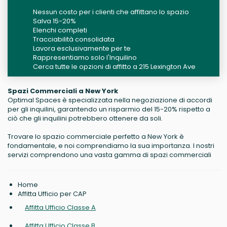
Nessun costo per i clienti che affittano lo spazio
Salva 15-20%
Elenchi completi
Tracciabilità consolidata
Lavora esclusivamente per te
Rappresentiamo solo l'Inquilino
Cerca tutte le opzioni di affitto a 215 Lexington Ave
Spazi Commerciali a New York
Optimal Spaces è specializzata nella negoziazione di accordi
per gli inquilini, garantendo un risparmio del 15-20% rispetto a
ciò che gli inquilini potrebbero ottenere da soli.
Trovare lo spazio commerciale perfetto a New York è
fondamentale, e noi comprendiamo la sua importanza. I nostri
servizi comprendono una vasta gamma di spazi commerciali
Home
Affitta Ufficio per CAP
Affitta Ufficio Classe A
Affitta Ufficio Classe B