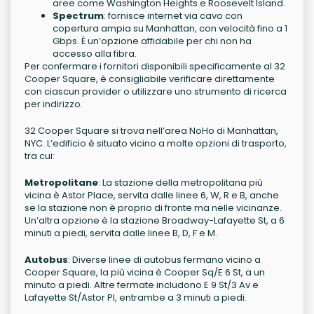
aree come Washington Heights e Roosevelt Island.
Spectrum
: fornisce internet via cavo con
copertura ampia su Manhattan, con velocità fino a 1
Gbps. È un’opzione affidabile per chi non ha
accesso alla fibra.
Per confermare i fornitori disponibili specificamente al 32
Cooper Square, è consigliabile verificare direttamente
con ciascun provider o utilizzare uno strumento di ricerca
per indirizzo.
32 Cooper Square si trova nell’area NoHo di Manhattan,
NYC. L’edificio è situato vicino a molte opzioni di trasporto,
tra cui:
Metropolitane
: La stazione della metropolitana più
vicina è Astor Place, servita dalle linee 6, W, R e B, anche
se la stazione non è proprio di fronte ma nelle vicinanze.
Un’altra opzione è la stazione Broadway-Lafayette St, a 6
minuti a piedi, servita dalle linee B, D, F e M.
Autobus
: Diverse linee di autobus fermano vicino a
Cooper Square, la più vicina è Cooper Sq/E 6 St, a un
minuto a piedi. Altre fermate includono E 9 St/3 Av e
Lafayette St/Astor Pl, entrambe a 3 minuti a piedi.