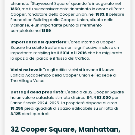
chiamato "Stuyvesant Square" quando fu inaugurato nel
1850
, ma fu successivamente rinominato in onore di Peter
Cooper, fondatore della Cooper Union, nel
1883
. Il celebre
Foundation Building della Cooper Union, situato nelle
vicinanze, è un importante punto di riferimento
completato nel
1859
.
Importanza nel quartiere:
L'area intorno a Cooper
Square ha subito trasformazioni significative, incluso un
importante restyling tra il
2014 e il 2016
che ha migliorato
lo spazio del parco e il flusso del traffico.
Vicini notevoli:
Tra gli edifici vicini si trovano il Nuovo
Edificio Accademico della Cooper Union e l'ex sede di
The Village Voice.
Dettagli della proprietà:
L'edificio al 32 Cooper Square
ha un valore catastale stimato di circa
$4.463.000
per
l'anno fiscale 2024-2025. La proprietà dispone di circa
18.255
piedi quadrati di spazio edificabile su un lotto di
3.125
piedi quadrati.
32 Cooper Square, Manhattan,