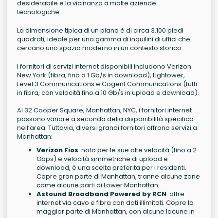
desiderabile e la vicinanza a molte aziende
tecnologiche.
La dimensione tipica di un piano è di circa 3.100 piedi
quadrati, ideale per una gamma di inquilini di uffici che
cercano uno spazio moderno in un contesto storico.
I fornitori di servizi internet disponibili includono Verizon
New York (fibra, fino a 1 Gb/s in download), Lightower,
Level 3 Communications e Cogent Communications (tutti
in fibra, con velocità fino a 10 Gb/s in upload e download).
Al 32 Cooper Square, Manhattan, NYC, i fornitori internet
possono variare a seconda della disponibilità specifica
nell’area. Tuttavia, diversi grandi fornitori offrono servizi a
Manhattan:
Verizon Fios
: noto per le sue alte velocità (fino a 2
Gbps) e velocità simmetriche di upload e
download, è una scelta preferita per i residenti.
Copre gran parte di Manhattan, tranne alcune zone
come alcune parti di Lower Manhattan.
Astound Broadband Powered by RCN
: offre
internet via cavo e fibra con dati illimitati. Copre la
maggior parte di Manhattan, con alcune lacune in