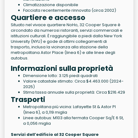
Climatizzazione disponibile
Facciata recentemente rinnovata (circa 2002)
Quartiere e accesso
Situato nel vivace quartiere NoHo, 32 Cooper Square è
circondato da numerosi ristoranti, servizi commerciali e
istituzioni culturali. È raggiungibile a piedi dalla New York
University (NYU) e gode di ottimi collegamenti di
trasporto, inclusa la vicinanza alla stazione della
metropolitana Astor Place (linea 6) e alle linee degli
autobus.
Informazioni sulla proprietà
Dimensione lotto: 3.125 piedi quadrati
Valore catastale stimato: Circa $4.463.000 (2024-
2025)
Stima tassa annuale sulla proprietà: Circa $216.429
Trasporti
Metropolitana più vicina: Lafayette St & Astor Pl
(linea 6), a 0,119 miglia
Linee autobus: M103 alla fermata Cooper Sq/E 6 St,
a 0,056 miglia
Servizi dell’edificio al 32 Cooper Square