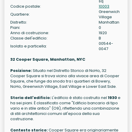
sq
Codice postale:
10003
Greenwich
Quartiere:
Village
Distretto:
Manhattan
Piani:
0
Anno di costruzione:
1920
Classe dell'edificio:
B
00544-
Isolato e particella:
0047
32 Cooper Square, Manhattan, NYC
Posizione:
Situato nel Distretto Storico di NoHo, 32
Cooper Square si trova vicino alla vivace area di Cooper
Square, che funge da snodo tra i quartieri di Bowery,
NoHo, Greenwich Village, East Village e Lower East Side.
Storia dell'edificio:
L'edificio è stato costruito nel
1930
e
ha sei piani. È classificato come "Edificio bancario di tipo
vario e in stile antico" (O9), riflettendo una combinazione
di stili architettonici comuni all'epoca della sua
costruzione.
Contesto storico:
Cooper Square era originariamente