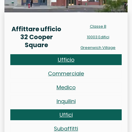
Classe B
Affittare ufficio
32 Cooper
10003 Edifici
Square
Greenwich Village
Ufficio
Commerciale
Medico
Inquilini
Uffici
Subaffitti