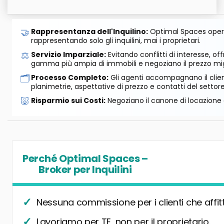
🤝
Rappresentanza dell'Inquilino:
Optimal Spaces opera
rappresentando solo gli inquilini, mai i proprietari.
⚖️
Servizio Imparziale:
Evitando conflitti di interesse, o
gamma più ampia di immobili e negoziano il prezzo mig
🗂️
Processo Completo:
Gli agenti accompagnano il cliente
planimetrie, aspettative di prezzo e contatti del settore
🐷
Risparmio sui Costi:
Negoziano il canone di locazione e
Perché Optimal Spaces –
Broker per Inquilini
Nessuna commissione per i clienti che affit
Lavoriamo per TE, non per il proprietario.