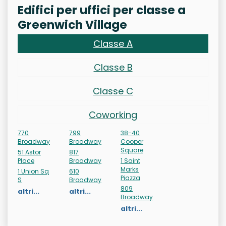
Edifici per uffici per classe a
Greenwich Village
Classe A
Classe B
Classe C
Coworking
770
799
38-40
Broadway
Broadway
Cooper
Square
51 Astor
817
Place
Broadway
1 Saint
Marks
1 Union Sq
610
Piazza
S
Broadway
809
altri...
altri...
Broadway
altri...