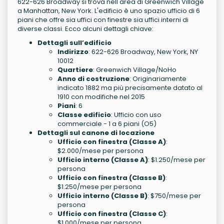
622-626 Broadway si trova nell'area di Greenwich Village
a Manhattan, New York. L'edificio è uno spazio ufficio di 6
piani che offre sia uffici con finestre sia uffici interni di
diverse classi. Ecco alcuni dettagli chiave:
Dettagli sull’edificio
Indirizzo
: 622-626 Broadway, New York, NY
10012
Quartiere
: Greenwich Village/NoHo
Anno di costruzione
: Originariamente
indicato 1882 ma più precisamente datato al
1910 con modifiche nel 2015
Piani
: 6
Classe edificio
: Ufficio con uso
commerciale - 1 a 6 piani (O5)
Dettagli sul canone di locazione
Ufficio con finestra (Classe A)
:
$2.000/mese per persona
Ufficio interno (Classe A)
: $1.250/mese per
persona
Ufficio con finestra (Classe B)
:
$1.250/mese per persona
Ufficio interno (Classe B)
: $750/mese per
persona
Ufficio con finestra (Classe C)
:
$1.000/mese per persona