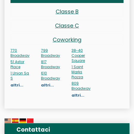
Classe B
Classe C
Coworking
770
799
38-40
Broadway
Broadway
Cooper
Square
51 Astor
817
Place
Broadway
1 Saint
Marks
1 Union Sq
610
Piazza
S
Broadway
809
altri...
altri...
Broadway
altri...
Contattaci