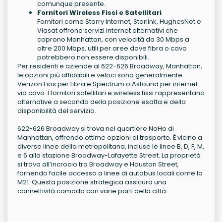
comunque presente.
Fornitori Wireless Fissi e Satellitari
Fornitori come Starry Internet, Starlink, HughesNet e
Viasat offrono servizi internet alternativi che
coprono Manhattan, con velocità da 30 Mbps a
oltre 200 Mbps, utili per aree dove fibra o cavo
potrebbero non essere disponibili.
Per residenti e aziende al 622-626 Broadway, Manhattan,
le opzioni più affidabili e veloci sono generalmente
Verizon Fios per fibra e Spectrum o Astound per internet
via cavo. I fornitori satellitari e wireless fissi rappresentano
alternative a seconda della posizione esatta e della
disponibilità del servizio.
622-626 Broadway si trova nel quartiere NoHo di
Manhattan, offrendo ottime opzioni di trasporto. È vicino a
diverse linee della metropolitana, incluse le linee B, D, F, M,
e 6 alla stazione Broadway-Lafayette Street. La proprietà
si trova all’incrocio tra Broadway e Houston Street,
fornendo facile accesso a linee di autobus locali come la
M21. Questa posizione strategica assicura una
connettività comoda con varie parti della città.