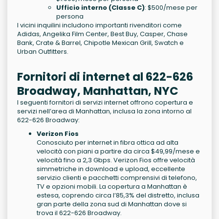
Ufficio interno (Classe C)
: $500/mese per
persona
I vicini inquilini includono importanti rivenditori come
Adidas, Angelika Film Center, Best Buy, Casper, Chase
Bank, Crate & Barrel, Chipotle Mexican Grill, Swatch e
Urban Outfitters.
Fornitori di internet al 622-626
Broadway, Manhattan, NYC
I seguenti fornitori di servizi internet offrono copertura e
servizi nell’area di Manhattan, inclusa la zona intorno al
622-626 Broadway:
Verizon Fios
Conosciuto per internet in fibra ottica ad alta
velocità con piani a partire da circa $49,99/mese e
velocità fino a 2,3 Gbps. Verizon Fios offre velocità
simmetriche in download e upload, eccellente
servizio clienti e pacchetti comprensivi di telefono,
TV e opzioni mobili. La copertura a Manhattan è
estesa, coprendo circa l’85,3% del distretto, inclusa
gran parte della zona sud di Manhattan dove si
trova il 622-626 Broadway.