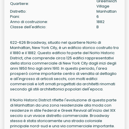
Greenwich
Quartiere:
Village
Distretto:
Manhattan
Piani:
6
Anno di costruzione:
1882
Classe dell'edificio:
B
622-626 Broadway, situato nel quartiere NoHo di
Manhattan, New York City, è un edificio storico costruito tra
il 1880 e il 1882. Questo edificio fa parte del NoHo Historic
District, che comprende circa 125 edifici rappresentativi
della storia commerciale di New York City dagli inizi degli
anni 1850 fino agli anni 1910. In questo periodo, l'area
prosperò come importante centro di vendita al dettaglio
e all'ingrosso di articoli secchi, con molti edifici
commerciali e loft ornati progettati da architetti rinomati
secondo gli stili architettonici popolari dell'epoca.
Il NoHo Historic District riflette l'evoluzione di questa parte
di Manhattan da una zona residenziale alla moda con
residenze in stile Federal e Greek Revival all'inizio del XIX
secolo a un vivace distretto commerciale. Broadway
stessa è stata storicamente una strada coloniale
principale nord-sud e una via commerciale importante.