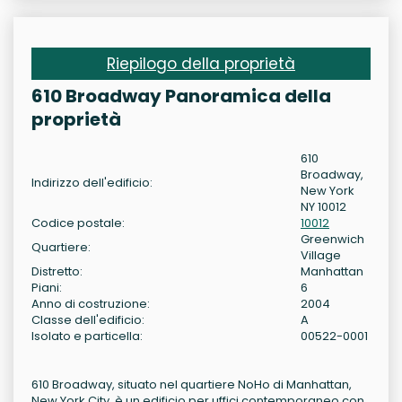
Riepilogo della proprietà
610 Broadway Panoramica della
proprietà
610
Broadway,
Indirizzo dell'edificio:
New York
NY 10012
Codice postale:
10012
Greenwich
Quartiere:
Village
Distretto:
Manhattan
Piani:
6
Anno di costruzione:
2004
Classe dell'edificio:
A
Isolato e particella:
00522-0001
610 Broadway, situato nel quartiere NoHo di Manhattan,
New York City, è un edificio per uffici contemporaneo con