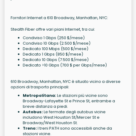
Fornitori Internet a 610 Broadway, Manhattan, NYC:
Stealth Fiber offre vari piani Internet, tra cui:
Condiviso 1 Gbps (250 $/mese)
Condiviso 10 Gbps (2.500 $/mese)
Dedicato 100 Mbps (500 $/mese)
Dedicato 1 Gbps (850 $/mese)
Dedicato 10 Gbps (7.500 $/mese)
Dedicato >10 Gbps (700 $ per Gbps/mese)
610 Broadway, Manhattan, NYC è situato vicino a diverse
opzioni di trasporto principali:
Metropolitana:
Le stazioni più vicine sono
Broadway-Lafayette St e Prince St, entrambe a
breve distanza a piedi.
Autobus:
Le fermate degli autobus vicine
includono West Houston St/Mercer St e
Broadway/West Houston St.
Treno:
I treni PATH sono accessibili anche da
stazioni vicine.