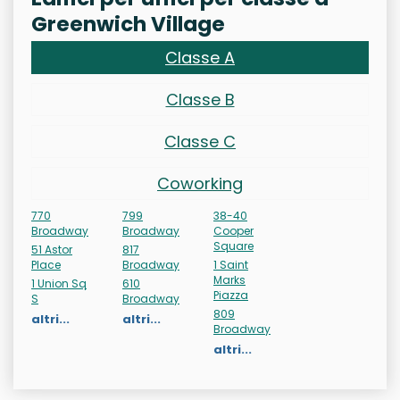
Greenwich Village
Classe A
Classe B
Classe C
Coworking
770
799
38-40
Broadway
Broadway
Cooper
Square
51 Astor
817
Place
Broadway
1 Saint
Marks
1 Union Sq
610
Piazza
S
Broadway
809
altri...
altri...
Broadway
altri...