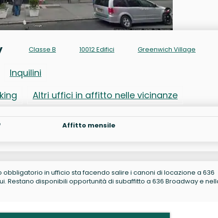
y
Classe B
10012 Edifici
Greenwich Village
Inquilini
rking
Altri uffici in affitto nelle vicinanze
²
Affitto mensile
no obbligatorio in ufficio sta facendo salire i canoni di locazione a 636
 Restano disponibili opportunità di subaffitto a 636 Broadway e nell