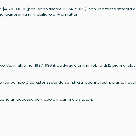
irca $45.130.000 (per l’anno fiscale 2024-2025), con una tassa stimata d
 nel panorama immobiliare di Manhattan.
rtito in uffici nel 1987, 636 Broadway è un immobile di 12 piani di clas
o edificio è caratterizzato da soffitti alti, pochi pilastri, piante flessib
ono un accesso comodo a inquilini e visitatori.
i