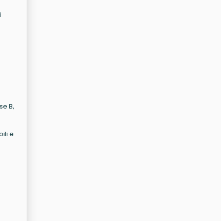
i
se B,
ili e