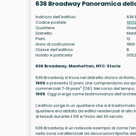
636 Broadway Panoramica della
Indirizzo dell'edificio:
636 
Codice postale:
1001
Quartiere:
Gree
Distretto:
Man
Piani:
12
Anno di costruzione:
1900
Classe dell'edificio:
B
Isolato e particella:
0052
636 Broadway, Manhattan, NYC: Storia
636 Broadway si trova nel distretto storico di NoHo,
1900
e presenta 12 piani, che comprendono sia spazi
commerciali 7-19 piani" (O6). Nel corso del tempo, l'
1905
. Oggi si erge come testimonianza dell’archite
L’edificio sorge in un quartiere che si è trasforma
quartiere era abitato da edifici residenziali di alto 
di tessuti durante il XIX e l’inizio del XX secolo.
636 Broadway è un notevole esempio di come l’archit
nella zona caratterizzati da decorazioni tipiche de