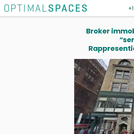
+1
Broker immobi
“se
Rappresentia