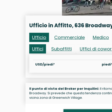
Ufficio in Affitto, 636 Broadwa
Ufficio
Commerciale
Medico
Uffici
Subaffitti
Uffici di cowo
USD/piedi²
piedi
Il punto di vista del Broker per Inquilini:
Il ritor
Broadway. Si prevede che questa tendenza continui.
vicina zona di Greenwich Village.