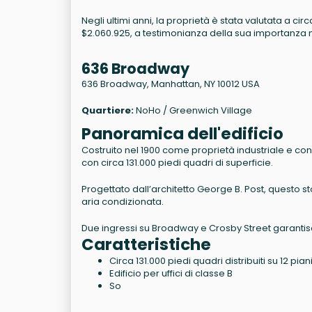
Negli ultimi anni, la proprietà è stata valutata a c
$2.060.925, a testimonianza della sua importanza
636 Broadway
636 Broadway
,
Manhattan
,
NY
10012
USA
Quartiere:
NoHo / Greenwich Village
Panoramica dell'edificio
Costruito nel 1900 come proprietà industriale e conve
con circa 131.000 piedi quadri di superficie.
Progettato dall’architetto George B. Post, questo storic
aria condizionata.
Due ingressi su Broadway e Crosby Street garantisc
Caratteristiche
Circa 131.000 piedi quadri distribuiti su 12 pian
Edificio per uffici di classe B
So