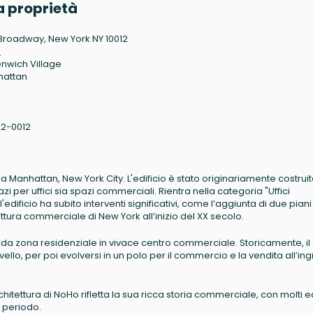
 proprietà
Broadway, New York NY 10012
2
nwich Village
hattan
2-0012
 a Manhattan, New York City. L'edificio è stato originariamente costruit
 per uffici sia spazi commerciali. Rientra nella categoria "Uffici
edificio ha subito interventi significativi, come l’aggiunta di due piani
ttura commerciale di New York all’inizio del XX secolo.
to da zona residenziale in vivace centro commerciale. Storicamente, il
livello, per poi evolversi in un polo per il commercio e la vendita all’in
ettura di NoHo rifletta la sua ricca storia commerciale, con molti ed
l periodo.