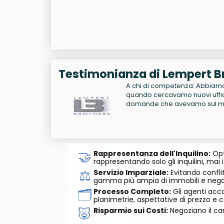
Testimonianza di Lempert Br
A chi di competenza: Abbiamo 
quando cercavamo nuovi uffici 
domande che avevamo sul me
🤝
Rappresentanza dell'Inquilino:
Opt
rappresentando solo gli inquilini, mai i
⚖️
Servizio Imparziale:
Evitando conflit
gamma più ampia di immobili e negozi
🗂️
Processo Completo:
Gli agenti acco
planimetrie, aspettative di prezzo e c
🐷
Risparmio sui Costi:
Negoziano il can