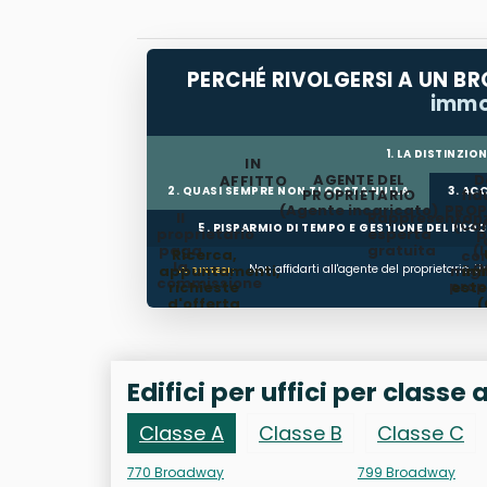
PERCHÉ RIVOLGERSI A UN BRO
immo
1. LA DISTINZI
IN
AGENTE DEL
D
AFFITTO
2. QUASI SEMPRE NON TI COSTA NULLA
3. AC
PROPRIETARIO
fid
(Agente incaricato)
PROP
Il
Rappresentan
(Ca
5. RISPARMIO DI TEMPO E GESTIONE DEL PRO
proprietario
esperta
p
paga
gratuita
(
Ricerca,
con
la
a
appuntamenti,
Non affidarti all'agente del proprietario. Un
migli
im
IN SINTESI:
commissione
prop
richieste
este
d'offerta
(
sel
gest
sc
Edifici per uffici per classe
Classe A
Classe B
Classe C
770 Broadway
799 Broadway