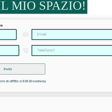
L MIO SPAZIO!
io
Invia
ioni di affitto a 636 Broadway