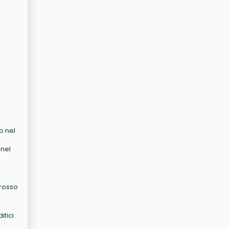
o nel
 nel
grosso
ifici