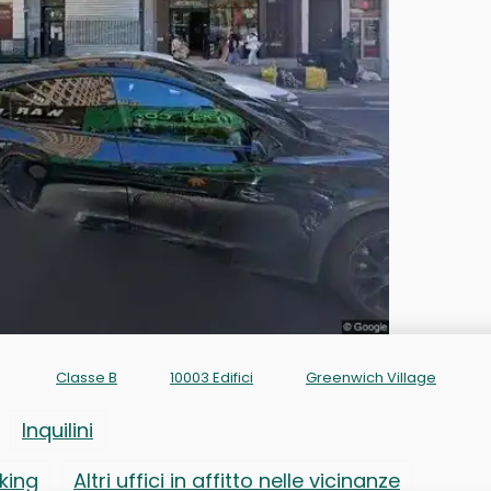
Classe B
10003 Edifici
Greenwich Village
Inquilini
rking
Altri uffici in affitto nelle vicinanze