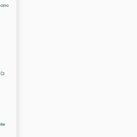
icino
 (2
lle