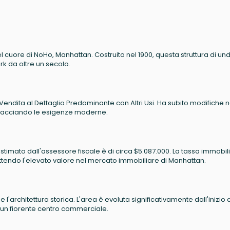
l cuore di NoHo, Manhattan. Costruito nel 1900, questa struttura di und
ork da oltre un secolo.
e Vendita al Dettaglio Predominante con Altri Usi. Ha subito modifiche n
bracciando le esigenze moderne.
 stimato dall'assessore fiscale è di circa $5.087.000. La tassa immobil
ettendo l'elevato valore nel mercato immobiliare di Manhattan.
l'architettura storica. L'area è evoluta significativamente dall'inizio 
un fiorente centro commerciale.