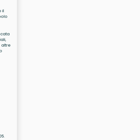
il
polo
ficata
ali,
 altre
to
05.