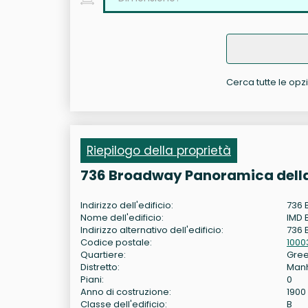
Cerca tutte le opz
Riepilogo della proprietà
736 Broadway Panoramica della
Indirizzo dell'edificio:
736 
Nome dell'edificio:
IMD 
Indirizzo alternativo dell'edificio:
736 
Codice postale:
1000
Quartiere:
Gree
Distretto:
Man
Piani:
0
Anno di costruzione:
1900
Classe dell'edificio:
B