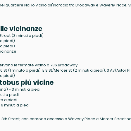
el quartiere NoHo vicino all'incrocio tra Broadway e Waverly Place, v
lle vicinanze
treet (3 minuti a piedi)
 a piedi)
 a piedi)
 vicinanze
 servono le fermate vicino a 736 Broadway
t (1 minuto a piedi), E 8 St/Mercer St (2 minuti a piedi), 3 Av/Astor Pl
 a piedi)
tobus più vicine
a) - 3 minuti a piedi
ti a piedi
o a piedi
 minuti a piedi
ay e 8th Street, con comodo accesso a Waverly Place e Mercer Street ne