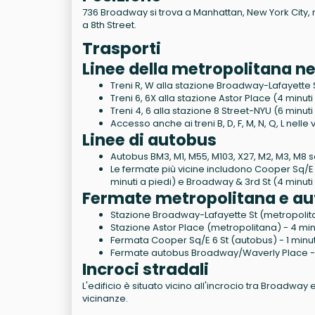
736 Broadway si trova a Manhattan, New York City, n
a 8th Street.
Trasporti
Linee della metropolitana ne
Treni R, W alla stazione Broadway-Lafayette S
Treni 6, 6X alla stazione Astor Place (4 minuti
Treni 4, 6 alla stazione 8 Street-NYU (6 minuti
Accesso anche ai treni B, D, F, M, N, Q, L nelle
Linee di autobus
Autobus BM3, M1, M55, M103, X27, M2, M3, M8
Le fermate più vicine includono Cooper Sq/E 6 S
minuti a piedi) e Broadway & 3rd St (4 minuti
Fermate metropolitana e au
Stazione Broadway-Lafayette St (metropolitan
Stazione Astor Place (metropolitana) - 4 minu
Fermata Cooper Sq/E 6 St (autobus) - 1 minut
Fermate autobus Broadway/Waverly Place - 6
Incroci stradali
L'edificio è situato vicino all'incrocio tra Broadw
vicinanze.