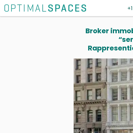
+1
Broker immobi
“se
Rappresentia