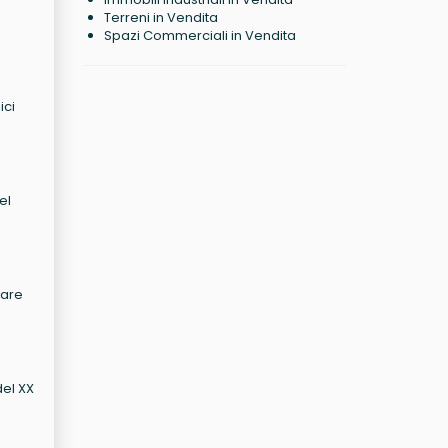
Terreni in Vendita
Spazi Commerciali in Vendita
ici
el
iare
del XX