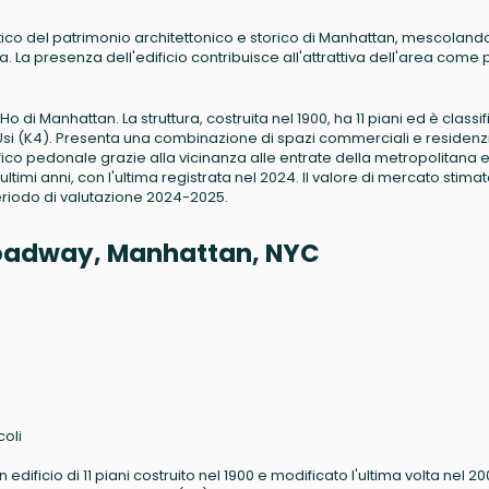
del patrimonio architettonico e storico di Manhattan, mescolando 
 La presenza dell'edificio contribuisce all'attrattiva dell'area come 
 di Manhattan. La struttura, costruita nel 1900, ha 11 piani ed è classi
si (K4). Presenta una combinazione di spazi commerciali e residenzi
fico pedonale grazie alla vicinanza alle entrate della metropolitana e
 ultimi anni, con l'ultima registrata nel 2024. Il valore di mercato stima
periodo di valutazione 2024-2025.
 Broadway, Manhattan, NYC
coli
ificio di 11 piani costruito nel 1900 e modificato l'ultima volta nel 20