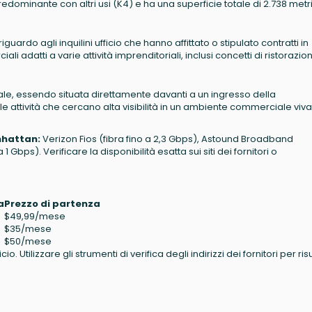
redominante con altri usi (K4) e ha una superficie totale di 2.738 metr
guardo agli inquilini ufficio che hanno affittato o stipulato contratti in
ali adatti a varie attività imprenditoriali, inclusi concetti di ristorazio
nale, essendo situata direttamente davanti a un ingresso della
e attività che cercano alta visibilità in un ambiente commerciale viv
anhattan:
Verizon Fios (fibra fino a 2,3 Gbps), Astound Broadband
 Gbps). Verificare la disponibilità esatta sui siti dei fornitori o
a
Prezzo di partenza
$49,99/mese
$35/mese
$50/mese
o. Utilizzare gli strumenti di verifica degli indirizzi dei fornitori per risu