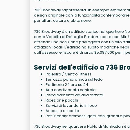
736 Broadway rappresenta un esempio emblematico 
design originale con la funzionalità contemporanea.
per affari, cultura e abitazione.
736 Broadway è un edificio storico nel quartiere NoHo
come Vendita al Dettaglio Predominante con Altri U
offrendo una posizione privilegiata con un alto traf
attrazioni locali. L'edificio ha subito modifiche negli
dall'assessore fiscale è di circa $5.087.000 per il 
Servizi dell'edificio a 736
Palestra / Centro Fitness
Terrazza panoramica sul tetto
Portineria 24 ore su 24
Aria condizionata centrale
Riscaldamento ad aria forzata
Ricezione pacchi
Servizi di lavanderia in loco
Accesso al cortile
Pet Friendly: ammessi gatti, cani grandi e pic
736 Broadway nel quartiere NoHo di Manhattan è un ed