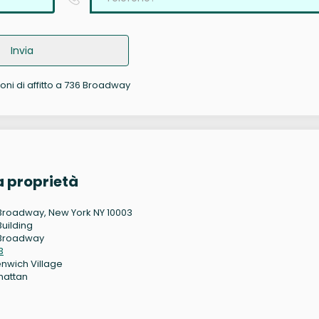
Invia
ioni di affitto a 736 Broadway
 proprietà
Broadway, New York NY 10003
Building
Broadway
3
nwich Village
hattan