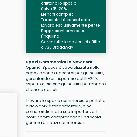
affittano lo spazio
Salva 15-20%
Elenchi completi
Tracciabilità consolidata
Lavora esclusivamente per te
Rappresentiamo solo
l'Inquilino
Cerca tutte le opzioni di affitto
a 736 Broadway
Spazi Commerciali a New York
Optimal Spaces è specializzata nella
negoziazione di accordi per gli inquilini,
garantendo un risparmio del 15-20%
rispetto a ciò che gli inquilini potrebbero
ottenere da soli.
Trovare lo spazio commerciale perfetto
a New York è fondamentale, e noi
comprendiamo la sua importanza. I
nostri servizi comprendono una vasta
gamma di spazi commerciali