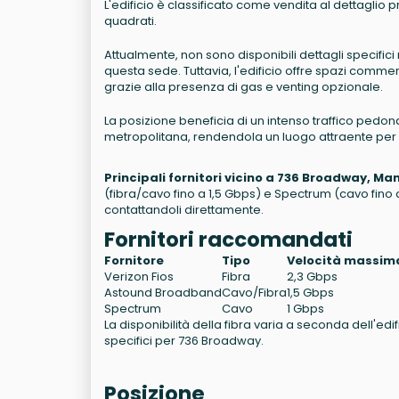
L'edificio è classificato come vendita al dettaglio p
quadrati.
Attualmente, non sono disponibili dettagli specifici ri
questa sede. Tuttavia, l'edificio offre spazi commerci
grazie alla presenza di gas e venting opzionale.
La posizione beneficia di un intenso traffico pedo
metropolitana, rendendola un luogo attraente per l
Principali fornitori vicino a 736 Broadway, M
(fibra/cavo fino a 1,5 Gbps) e Spectrum (cavo fino a 1
contattandoli direttamente.
Fornitori raccomandati
Fornitore
Tipo
Velocità massim
Verizon Fios
Fibra
2,3 Gbps
Astound Broadband
Cavo/Fibra
1,5 Gbps
Spectrum
Cavo
1 Gbps
La disponibilità della fibra varia a seconda dell'edifici
specifici per 736 Broadway.
Posizione