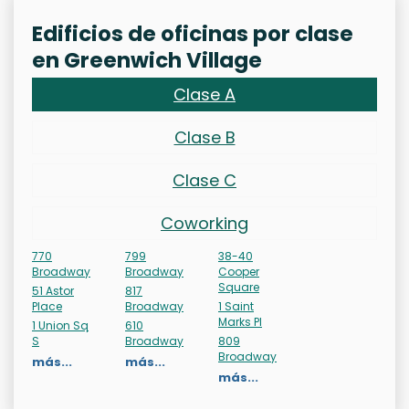
Edificios de oficinas por clase
en Greenwich Village
Clase A
Clase B
Clase C
Coworking
770
799
38-40
Broadway
Broadway
Cooper
Square
51 Astor
817
Place
Broadway
1 Saint
Marks Pl
1 Union Sq
610
S
Broadway
809
Broadway
más...
más...
más...