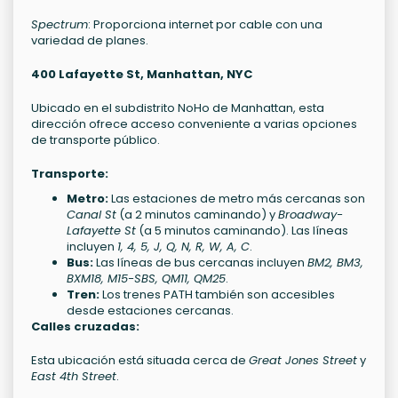
Spectrum
: Proporciona internet por cable con una
variedad de planes.
400 Lafayette St, Manhattan, NYC
Ubicado en el subdistrito NoHo de Manhattan, esta
dirección ofrece acceso conveniente a varias opciones
de transporte público.
Transporte:
Metro:
Las estaciones de metro más cercanas son
Canal St
(a 2 minutos caminando) y
Broadway-
Lafayette St
(a 5 minutos caminando). Las líneas
incluyen
1, 4, 5, J, Q, N, R, W, A, C
.
Bus:
Las líneas de bus cercanas incluyen
BM2, BM3,
BXM18, M15-SBS, QM11, QM25
.
Tren:
Los trenes PATH también son accesibles
desde estaciones cercanas.
Calles cruzadas:
Esta ubicación está situada cerca de
Great Jones Street
y
East 4th Street
.