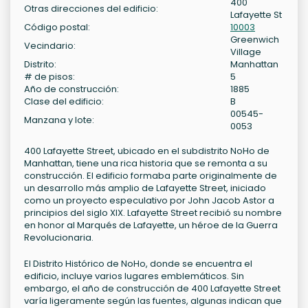
400
Otras direcciones del edificio:
Lafayette St
Código postal:
10003
Greenwich
Vecindario:
Village
Distrito:
Manhattan
# de pisos:
5
Año de construcción:
1885
Clase del edificio:
B
00545-
Manzana y lote:
0053
400 Lafayette Street, ubicado en el subdistrito NoHo de
Manhattan, tiene una rica historia que se remonta a su
construcción. El edificio formaba parte originalmente de
un desarrollo más amplio de Lafayette Street, iniciado
como un proyecto especulativo por John Jacob Astor a
principios del siglo XIX. Lafayette Street recibió su nombre
en honor al Marqués de Lafayette, un héroe de la Guerra
Revolucionaria.
El Distrito Histórico de NoHo, donde se encuentra el
edificio, incluye varios lugares emblemáticos. Sin
embargo, el año de construcción de 400 Lafayette Street
varía ligeramente según las fuentes, algunas indican que