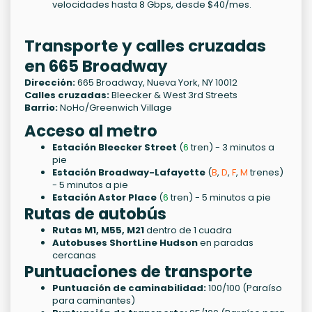
velocidades hasta 8 Gbps, desde $40/mes.
Transporte y calles cruzadas
en 665 Broadway
Dirección:
665 Broadway, Nueva York, NY 10012
Calles cruzadas:
Bleecker & West 3rd Streets
Barrio:
NoHo/Greenwich Village
Acceso al metro
Estación Bleecker Street
(
6
tren) - 3 minutos a
pie
Estación Broadway-Lafayette
(
B
,
D
,
F
,
M
trenes)
- 5 minutos a pie
Estación Astor Place
(
6
tren) - 5 minutos a pie
Rutas de autobús
Rutas M1, M55, M21
dentro de 1 cuadra
Autobuses ShortLine Hudson
en paradas
cercanas
Puntuaciones de transporte
Puntuación de caminabilidad:
100/100 (Paraíso
para caminantes)