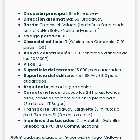
Dirección principal:
665 Broadway
Dirección alternativa:
661 Broadway
Barrio:
Greenwich Village (también referenciado
como NoHo/SoHo-Nolita adyacente)
Código postal:
10012
Clase del edificio:
B (Oficina con Comercial 7-19
pisos - O6)
Año de construcción:
1901 (renovado a finales de
los 90/2007)
Pisos:
12
Superficie del terreno:
15.000 pies cuadrados
Superficie del edificio:
~159.987-179.100 pies
cuadrados
Arquitecto:
Victor Hugo Koehler
Características:
acceso las 24 horas, techos
altos, servicios comerciales en la planta baja
(Starbucks, IT Sugar)
Transporte:
Broadway-Lafayette (5 minutos a
pie), Bleecker St (3 minutos a pie)
Inquilinos destacados:
Citi Habitats, Gabellini
Sheppard, NYU, BFG Communications
665 Broadway, situado en Greenwich Village, Midtown