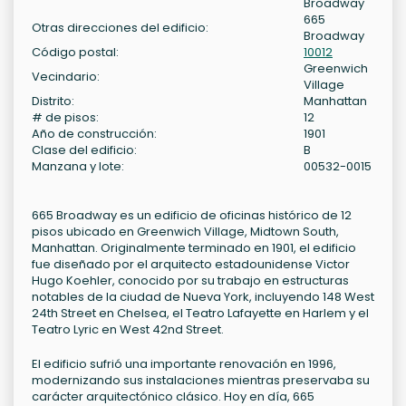
Broadway
665
Otras direcciones del edificio:
Broadway
Código postal:
10012
Greenwich
Vecindario:
Village
Distrito:
Manhattan
# de pisos:
12
Año de construcción:
1901
Clase del edificio:
B
Manzana y lote:
00532-0015
665 Broadway es un edificio de oficinas histórico de 12
pisos ubicado en Greenwich Village, Midtown South,
Manhattan. Originalmente terminado en 1901, el edificio
fue diseñado por el arquitecto estadounidense Victor
Hugo Koehler, conocido por su trabajo en estructuras
notables de la ciudad de Nueva York, incluyendo 148 West
24th Street en Chelsea, el Teatro Lafayette en Harlem y el
Teatro Lyric en West 42nd Street.
El edificio sufrió una importante renovación en 1996,
modernizando sus instalaciones mientras preservaba su
carácter arquitectónico clásico. Hoy en día, 665