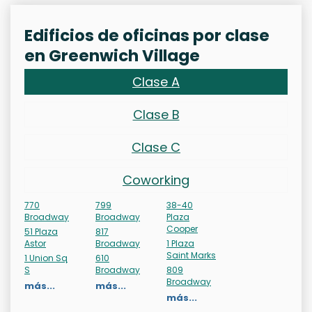
Edificios de oficinas por clase
en Greenwich Village
Clase A
Clase B
Clase C
Coworking
770
799
38-40
Broadway
Broadway
Plaza
Cooper
51 Plaza
817
Astor
Broadway
1 Plaza
Saint Marks
1 Union Sq
610
S
Broadway
809
Broadway
más...
más...
más...