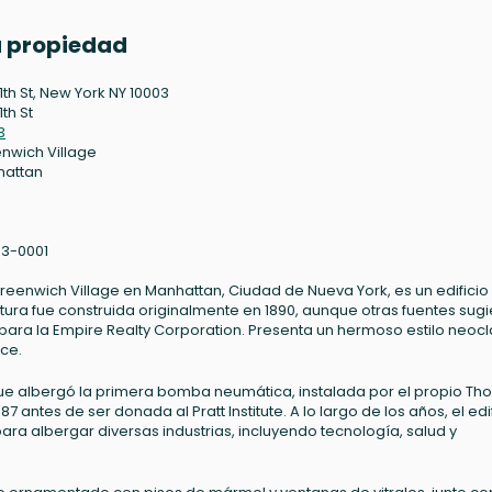
la propiedad
11th St, New York NY 10003
1th St
3
nwich Village
hattan
3-0001
 Greenwich Village en Manhattan, Ciudad de Nueva York, es un edificio
ctura fue construida originalmente en 1890, aunque otras fuentes sug
 para la Empire Realty Corporation. Presenta un hermoso estilo neocl
ce.
 ya que albergó la primera bomba neumática, instalada por el propio T
 antes de ser donada al Pratt Institute. A lo largo de los años, el edi
ra albergar diversas industrias, incluyendo tecnología, salud y