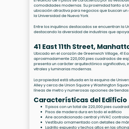
El edificio de 11 pisos se caracteriza por su vestí
comodidades modernas. Su proximidad tanto a Un
ubicación atractiva para negocios que buscan un 
la Universidad de Nueva York.
Entre los inquilinos destacados se encuentran la U
destacando la diversidad de industrias que apoya
41 East 11th Street, Manhat
Ubicado en el corazón de Greenwich Village, 41 East
aproximadamente 220,000 pies cuadrados de espacio
presenta un carácter arquitectónico significativo,
vitrales y luminarias modernas.
La propiedad está situada en la esquina de University
Alley y cerca de Union Square y Washington Square
líneas de metro y numerosas opciones de tiendas 
Características del Edificio
11 pisos con un total de 220,000 pies cuadra
Pisos de madera dura en todo el edificio
Aire acondicionado central y HVAC controlado
Vestíbulo ornamentado con detalles de márm
Ladrillo expuesto y techos altos en las oficin