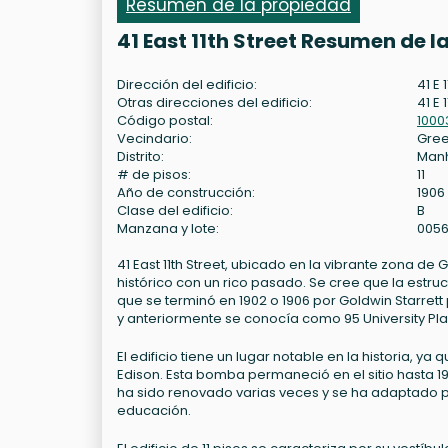
Resumen de la propiedad
41 East 11th Street Resumen de 
Dirección del edificio:
41 E 
Otras direcciones del edificio:
41 E 1
Código postal:
1000
Vecindario:
Gree
Distrito:
Man
# de pisos:
11
Año de construcción:
1906
Clase del edificio:
B
Manzana y lote:
0056
41 East 11th Street, ubicado en la vibrante zona de
histórico con un rico pasado. Se cree que la estru
que se terminó en 1902 o 1906 por Goldwin Starrett
y anteriormente se conocía como 95 University Pla
El edificio tiene un lugar notable en la historia,
Edison. Esta bomba permaneció en el sitio hasta 1987
ha sido renovado varias veces y se ha adaptado pa
educación.