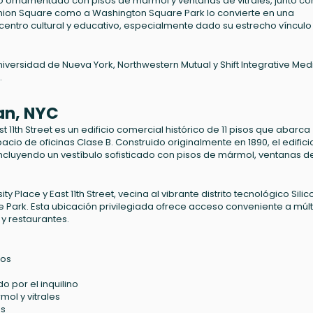
bulo ornamentado con pisos de mármol y ventanas de vitrales, junto co
ion Square como a Washington Square Park lo convierte en una
centro cultural y educativo, especialmente dado su estrecho vínculo
niversidad de Nueva York, Northwestern Mutual y Shift Integrative Med
.
tan, NYC
 11th Street es un edificio comercial histórico de 11 pisos que abarca
 de oficinas Clase B. Construido originalmente en 1890, el edifici
 incluyendo un vestíbulo sofisticado con pisos de mármol, ventanas d
 Place y East 11th Street, vecina al vibrante distrito tecnológico Silic
 Park. Esta ubicación privilegiada ofrece acceso conveniente a múlt
y restaurantes.
dos
 por el inquilino
ol y vitrales
as