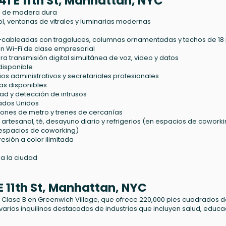
1 E 11th St, Manhattan, NYC
sos de madera dura
, ventanas de vitrales y luminarias modernas
cableadas con tragaluces, columnas ornamentadas y techos de 18 
n Wi-Fi de clase empresarial
ra transmisión digital simultánea de voz, video y datos
 disponible
ios administrativos y secretariales profesionales
as disponibles
d y detección de intrusos
tados Unidos
iones de metro y trenes de cercanías
rtesanal, té, desayuno diario y refrigerios (en espacios de coworki
n espacios de coworking)
sión a color ilimitada
 a la ciudad
 E 11th St, Manhattan, NYC
cinas Clase B en Greenwich Village, que ofrece 220,000 pies cuadrados 
a varios inquilinos destacados de industrias que incluyen salud, educa