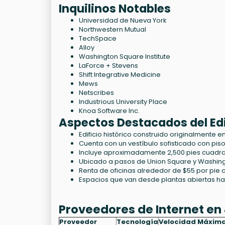
Inquilinos Notables
Universidad de Nueva York
Northwestern Mutual
TechSpace
Alloy
Washington Square Institute
LaForce + Stevens
Shift Integrative Medicine
Mews
Netscribes
Industrious University Place
Knoa Software Inc.
Aspectos Destacados del Edi
Edificio histórico construido originalmente 
Cuenta con un vestíbulo sofisticado con pis
Incluye aproximadamente 2,500 pies cuadra
Ubicado a pasos de Union Square y Washingt
Renta de oficinas alrededor de $55 por pie
Espacios que van desde plantas abiertas ha
Proveedores de Internet en 
Proveedor
Tecnología
Velocidad Máxim