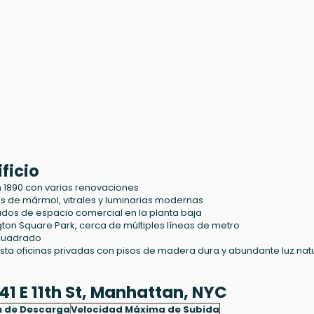
ficio
en 1890 con varias renovaciones
os de mármol, vitrales y luminarias modernas
dos de espacio comercial en la planta baja
on Square Park, cerca de múltiples líneas de metro
 cuadrado
sta oficinas privadas con pisos de madera dura y abundante luz nat
41 E 11th St, Manhattan, NYC
a de Descarga
Velocidad Máxima de Subida