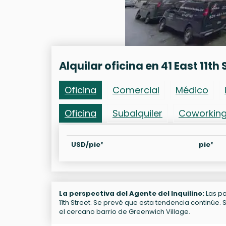
Alquilar oficina en 41 East 11th 
Oficina
Comercial
Médico
Oficina
Subalquiler
Coworkin
USD/pie²
pie²
La perspectiva del Agente del Inquilino:
Las po
11th Street. Se prevé que esta tendencia continúe.
el cercano barrio de Greenwich Village.