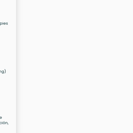
pies
ng)
de
ción,