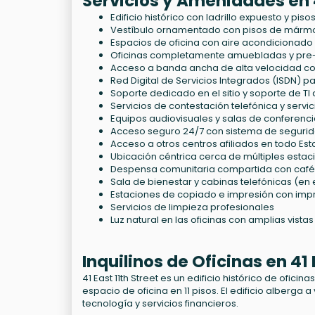
Servicios y Amenidades en 4
Edificio histórico con ladrillo expuesto y pi
Vestíbulo ornamentado con pisos de mármol
Espacios de oficina con aire acondicionado
Oficinas completamente amuebladas y pre-
Acceso a banda ancha de alta velocidad co
Red Digital de Servicios Integrados (ISDN) pa
Soporte dedicado en el sitio y soporte de TI
Servicios de contestación telefónica y servic
Equipos audiovisuales y salas de conferenci
Acceso seguro 24/7 con sistema de segurida
Acceso a otros centros afiliados en todo Es
Ubicación céntrica cerca de múltiples estac
Despensa comunitaria compartida con café a
Sala de bienestar y cabinas telefónicas (e
Estaciones de copiado e impresión con impre
Servicios de limpieza profesionales
Luz natural en las oficinas con amplias vistas
Inquilinos de Oficinas en 41
41 East 11th Street es un edificio histórico de ofi
espacio de oficina en 11 pisos. El edificio alberga 
tecnología y servicios financieros.