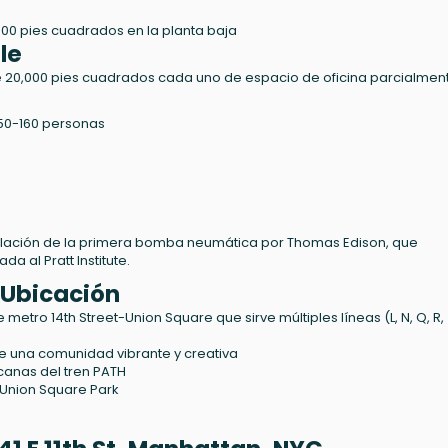
0 pies cuadrados en la planta baja
le
e 20,000 pies cuadrados cada uno de espacio de oficina parcialmen
50-160 personas
 instalación de la primera bomba neumática por Thomas Edison, que
a al Pratt Institute.
 Ubicación
metro 14th Street-Union Square que sirve múltiples líneas (L, N, Q, R, 4
de una comunidad vibrante y creativa
canas del tren PATH
 Union Square Park