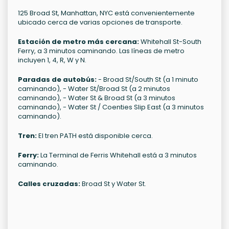
125 Broad St, Manhattan, NYC está convenientemente
ubicado cerca de varias opciones de transporte.
Estación de metro más cercana:
Whitehall St-South
Ferry, a 3 minutos caminando. Las líneas de metro
incluyen 1, 4, R, W y N.
Paradas de autobús:
- Broad St/South St (a 1 minuto
caminando), - Water St/Broad St (a 2 minutos
caminando), - Water St & Broad St (a 3 minutos
caminando), - Water St / Coenties Slip East (a 3 minutos
caminando).
Tren:
El tren PATH está disponible cerca.
Ferry:
La Terminal de Ferris Whitehall está a 3 minutos
caminando.
Calles cruzadas:
Broad St y Water St.