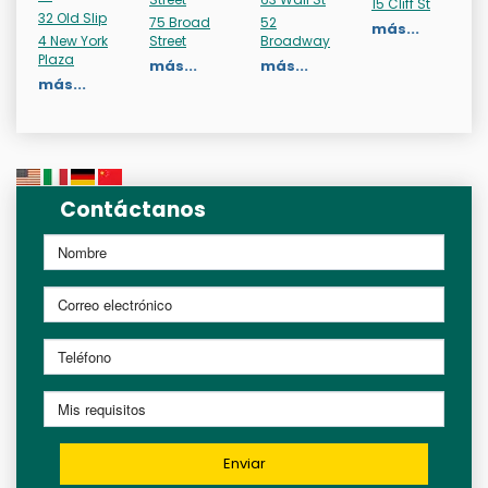
15 Cliff St
32 Old Slip
75 Broad
52
más...
4 New York
Street
Broadway
Plaza
más...
más...
más...
Contáctanos
Enviar