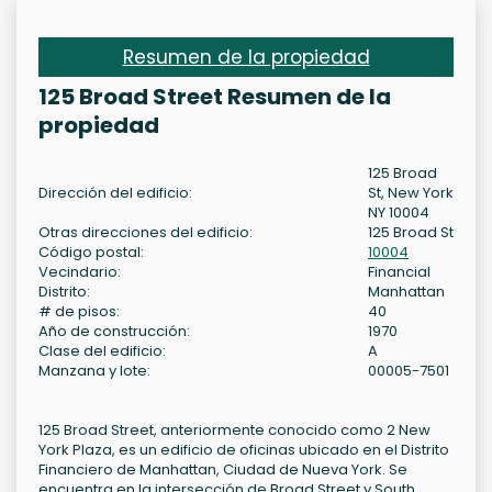
Resumen de la propiedad
125 Broad Street Resumen de la
propiedad
125 Broad
Dirección del edificio:
St, New York
NY 10004
Otras direcciones del edificio:
125 Broad St
Código postal:
10004
Vecindario:
Financial
Distrito:
Manhattan
# de pisos:
40
Año de construcción:
1970
Clase del edificio:
A
Manzana y lote:
00005-7501
125 Broad Street, anteriormente conocido como 2 New
York Plaza, es un edificio de oficinas ubicado en el Distrito
Financiero de Manhattan, Ciudad de Nueva York. Se
encuentra en la intersección de Broad Street y South