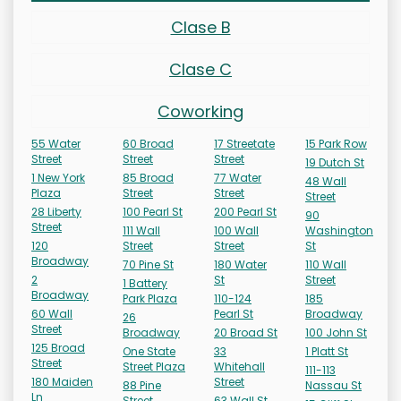
Clase B
Clase C
Coworking
55 Water
60 Broad
17 Streetate
15 Park Row
Street
Street
Street
19 Dutch St
1 New York
85 Broad
77 Water
48 Wall
Plaza
Street
Street
Street
28 Liberty
100 Pearl St
200 Pearl St
90
Street
111 Wall
100 Wall
Washington
120
Street
Street
St
Broadway
70 Pine St
180 Water
110 Wall
2
St
Street
1 Battery
Broadway
Park Plaza
110-124
185
60 Wall
Pearl St
Broadway
26
Street
Broadway
20 Broad St
100 John St
125 Broad
One State
33
1 Platt St
Street
Street Plaza
Whitehall
111-113
180 Maiden
Street
88 Pine
Nassau St
Ln
Street
63 Wall St