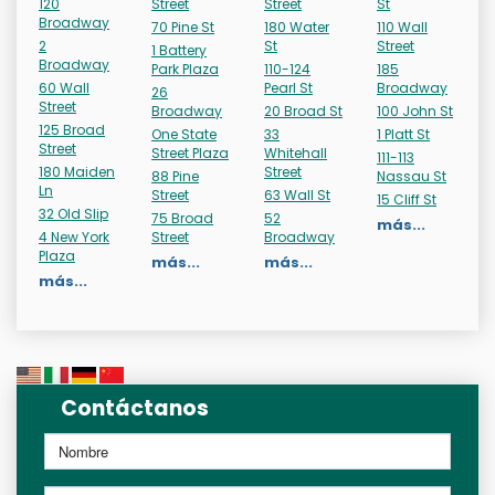
120
Street
Street
St
Broadway
70 Pine St
180 Water
110 Wall
2
St
Street
1 Battery
Broadway
Park Plaza
110-124
185
60 Wall
Pearl St
Broadway
26
Street
Broadway
20 Broad St
100 John St
125 Broad
One State
33
1 Platt St
Street
Street Plaza
Whitehall
111-113
180 Maiden
Street
88 Pine
Nassau St
Ln
Street
63 Wall St
15 Cliff St
32 Old Slip
75 Broad
52
más...
4 New York
Street
Broadway
Plaza
más...
más...
más...
Contáctanos