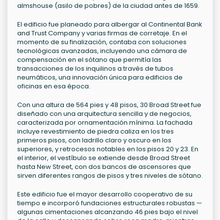
almshouse (asilo de pobres) de la ciudad antes de 1659.
El edificio fue planeado para albergar al Continental Bank
and Trust Company y varias firmas de corretaje. En el
momento de su finalización, contaba con soluciones
tecnológicas avanzadas, incluyendo una cámara de
compensación en el sótano que permitía las
transacciones de los inquilinos a través de tubos
neumáticos, una innovación única para edificios de
oficinas en esa época.
Con una altura de 564 pies y 48 pisos, 30 Broad Street fue
diseñado con una arquitectura sencilla y de negocios,
caracterizada por ornamentación mínima. La fachada
incluye revestimiento de piedra caliza en los tres
primeros pisos, con ladrillo claro y oscuro en los
superiores, y retrocesos notables en los pisos 20 y 23. En
el interior, el vestíbulo se extiende desde Broad Street
hasta New Street, con dos bancos de ascensores que
sirven diferentes rangos de pisos y tres niveles de sótano.
Este edificio fue el mayor desarrollo cooperativo de su
tiempo e incorporó fundaciones estructurales robustas —
algunas cimentaciones alcanzando 46 pies bajo el nivel