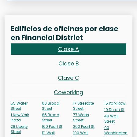
Edificios de oficinas por clase
en Financial District
Clase A
Clase B
Clase C
Coworking
55 Water
60 Broad
17 Streetate
15 Park Row
Street
Street
Street
19 Dutch St
1 New York
85 Broad
77 Water
48 Wall
Plaza
Street
Street
Street
28 Liberty
100 Pearl St
200 Pearl St
90
Street
111 Wall
100 Wall
Washington