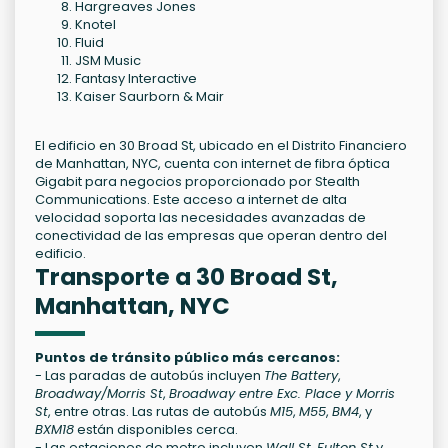
Hargreaves Jones
Knotel
Fluid
JSM Music
Fantasy Interactive
Kaiser Saurborn & Mair
El edificio en 30 Broad St, ubicado en el Distrito Financiero
de Manhattan, NYC, cuenta con internet de fibra óptica
Gigabit para negocios proporcionado por Stealth
Communications. Este acceso a internet de alta
velocidad soporta las necesidades avanzadas de
conectividad de las empresas que operan dentro del
edificio.
Transporte a 30 Broad St,
Manhattan, NYC
Puntos de tránsito público más cercanos:
- Las paradas de autobús incluyen
The Battery
,
Broadway/Morris St
,
Broadway entre Exc. Place y Morris
St
, entre otras. Las rutas de autobús
M15
,
M55
,
BM4
, y
BXM18
están disponibles cerca.
- Las estaciones de metro incluyen
Wall St
,
Fulton St
y