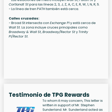
Cortlandt St
para las líneas 2, 3, J, Z, A, C, E, R, W, 1, N, R, 5.
- La línea de tren PATH también está cerca.
Calles cruzadas:
- Broad St intersecta con
Exchange Pl
y está cerca de
Wall St
. La zona incluye cruces principales como
Broadway & Wall St
,
Broadway/Rector St
y
Trinity
Pl/Rector St
.
Testimonio de TPG Rewards
To whom it may concern, This letter is
written in support of Mr. Stephen
Sunderland. Mr. Sunderland acted as